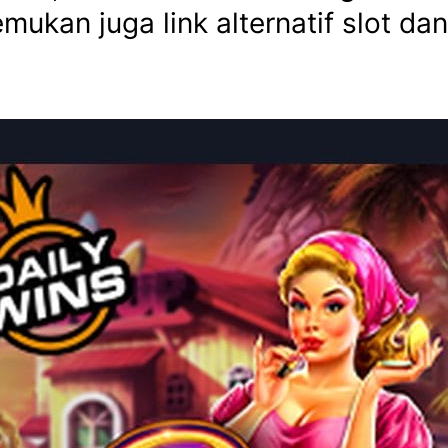
emukan juga link alternatif slot da