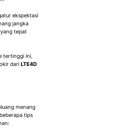
atur ekspektasi
nang jangka
 yang tepat
ertinggi ini,
okir dari
LTE4D
peluang menang
 beberapa tips
nan: