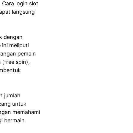
Cara login slot
apat langsung
ik dengan
ini meliputi
enangan pemain
(free spin),
embentuk
n jumlah
ncang untuk
Dengan memahami
gi bermain