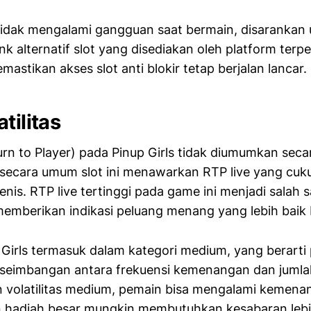
r tidak mengalami gangguan saat bermain, disarankan
k alternatif slot yang disediakan oleh platform terpe
astikan akses slot anti blokir tetap berjalan lancar.
tilitas
rn to Player) pada Pinup Girls tidak diumumkan seca
 secara umum slot ini menawarkan RTP live yang cuku
nis. RTP live tertinggi pada game ini menjadi salah s
emberikan indikasi peluang menang yang lebih baik 
p Girls termasuk dalam kategori medium, yang berarti
eimbangan antara frekuensi kemenangan dan jumla
n volatilitas medium, pemain bisa mengalami kemen
n hadiah besar mungkin membutuhkan kesabaran lebi