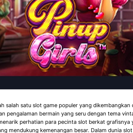
lah salah satu slot game populer yang dikembangkan 
an pengalaman bermain yang seru dengan tema vint
menarik perhatian para pecinta slot berkat grafisnya
 yang mendukung kemenangan besar. Dalam dunia slot 