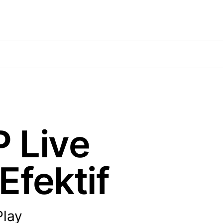
P Live
Efektif
Play