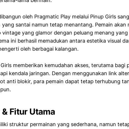
erlama-lama bermain.
ibangun oleh Pragmatic Play melalui Pinup Girls sa
n yang santai namun tetap menantang. Pemain akan 
no vintage yang glamor dengan peluang menang yang
ma ini berhasil memadukan antara estetika visual d
engerti oleh berbagai kalangan.
up Girls memberikan kemudahan akses, terutama bagi
pi kendala jaringan. Dengan menggunakan link altern
ot anti blokir, para pemain dapat tetap terhubung t
apun.
& Fitur Utama
iliki struktur permainan yang sederhana, namun te