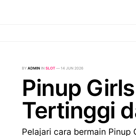
BY
ADMIN
IN
SLOT
—
14 JUN 2026
Pinup Girls
Tertinggi d
Pelajari cara bermain Pinup 