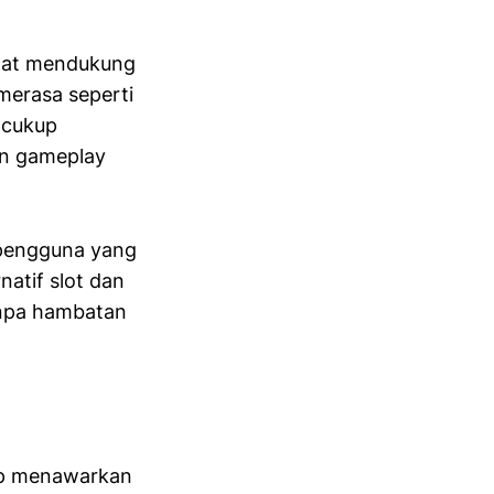
ngat mendukung
merasa seperti
 cukup
an gameplay
 pengguna yang
atif slot dan
anpa hambatan
tap menawarkan