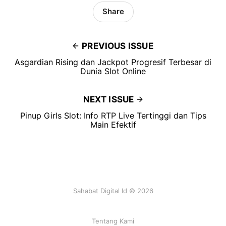
Share
PREVIOUS ISSUE
Asgardian Rising dan Jackpot Progresif Terbesar di
Dunia Slot Online
NEXT ISSUE
Pinup Girls Slot: Info RTP Live Tertinggi dan Tips
Main Efektif
Sahabat Digital Id © 2026
Tentang Kami