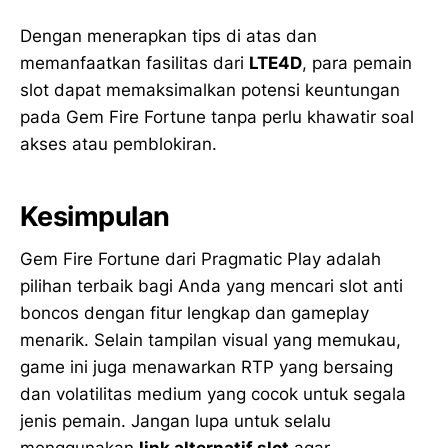
Dengan menerapkan tips di atas dan
memanfaatkan fasilitas dari
LTE4D
, para pemain
slot dapat memaksimalkan potensi keuntungan
pada Gem Fire Fortune tanpa perlu khawatir soal
akses atau pemblokiran.
Kesimpulan
Gem Fire Fortune dari Pragmatic Play adalah
pilihan terbaik bagi Anda yang mencari slot anti
boncos dengan fitur lengkap dan gameplay
menarik. Selain tampilan visual yang memukau,
game ini juga menawarkan RTP yang bersaing
dan volatilitas medium yang cocok untuk segala
jenis pemain. Jangan lupa untuk selalu
menggunakan
link alternatif slot
agar