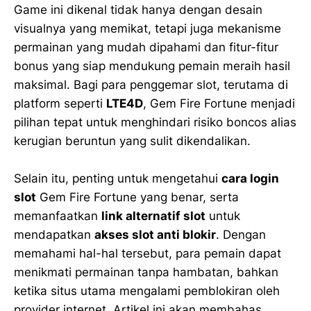
Game ini dikenal tidak hanya dengan desain
visualnya yang memikat, tetapi juga mekanisme
permainan yang mudah dipahami dan fitur-fitur
bonus yang siap mendukung pemain meraih hasil
maksimal. Bagi para penggemar slot, terutama di
platform seperti
LTE4D
, Gem Fire Fortune menjadi
pilihan tepat untuk menghindari risiko boncos alias
kerugian beruntun yang sulit dikendalikan.
Selain itu, penting untuk mengetahui
cara login
slot
Gem Fire Fortune yang benar, serta
memanfaatkan
link alternatif slot
untuk
mendapatkan
akses slot anti blokir
. Dengan
memahami hal-hal tersebut, para pemain dapat
menikmati permainan tanpa hambatan, bahkan
ketika situs utama mengalami pemblokiran oleh
provider internet. Artikel ini akan membahas