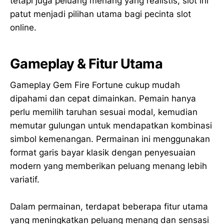
tetapi juga peluang menang yang realistis, slot ini
patut menjadi pilihan utama bagi pecinta slot
online.
Gameplay & Fitur Utama
Gameplay Gem Fire Fortune cukup mudah
dipahami dan cepat dimainkan. Pemain hanya
perlu memilih taruhan sesuai modal, kemudian
memutar gulungan untuk mendapatkan kombinasi
simbol kemenangan. Permainan ini menggunakan
format garis bayar klasik dengan penyesuaian
modern yang memberikan peluang menang lebih
variatif.
Dalam permainan, terdapat beberapa fitur utama
yang meningkatkan peluang menang dan sensasi