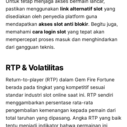
Untuk tetap menjaga akses bermain lancar,
pastikan menggunakan
link alternatif slot
yang
disediakan oleh penyedia platform guna
mendapatkan
akses slot anti blokir
. Begitu juga,
memahami
cara login slot
yang tepat akan
mempercepat proses masuk dan menghindarkan
dari gangguan teknis.
RTP & Volatilitas
Return-to-player (RTP) dalam Gem Fire Fortune
berada pada tingkat yang kompetitif sesuai
standar industri slot online saat ini. RTP sendiri
menggambarkan persentase rata-rata
pengembalian kemenangan kepada pemain dari
total taruhan yang dipasang. Angka RTP yang baik
tentu menjadi indikator bahwa permainan ini