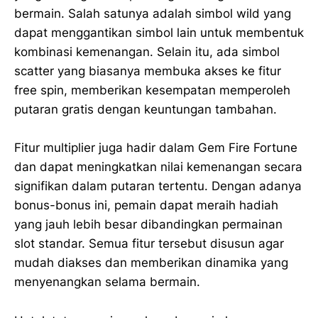
bermain. Salah satunya adalah simbol wild yang
dapat menggantikan simbol lain untuk membentuk
kombinasi kemenangan. Selain itu, ada simbol
scatter yang biasanya membuka akses ke fitur
free spin, memberikan kesempatan memperoleh
putaran gratis dengan keuntungan tambahan.
Fitur multiplier juga hadir dalam Gem Fire Fortune
dan dapat meningkatkan nilai kemenangan secara
signifikan dalam putaran tertentu. Dengan adanya
bonus-bonus ini, pemain dapat meraih hadiah
yang jauh lebih besar dibandingkan permainan
slot standar. Semua fitur tersebut disusun agar
mudah diakses dan memberikan dinamika yang
menyenangkan selama bermain.