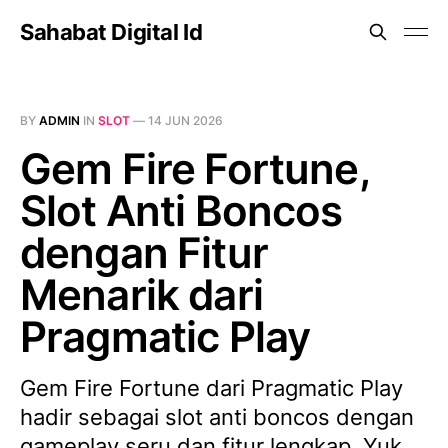
Sahabat Digital Id
BY
ADMIN
IN
SLOT
—
14 JUN 2026
Gem Fire Fortune,
Slot Anti Boncos
dengan Fitur
Menarik dari
Pragmatic Play
Gem Fire Fortune dari Pragmatic Play
hadir sebagai slot anti boncos dengan
gameplay seru dan fitur lengkap. Yuk,