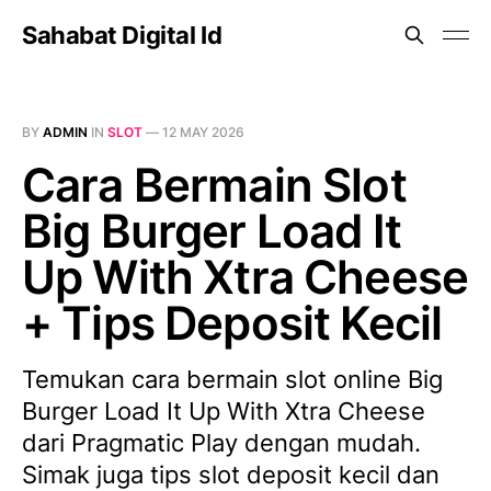
Sahabat Digital Id
BY
ADMIN
IN
SLOT
—
12 MAY 2026
Cara Bermain Slot
Big Burger Load It
Up With Xtra Cheese
+ Tips Deposit Kecil
Temukan cara bermain slot online Big
Burger Load It Up With Xtra Cheese
dari Pragmatic Play dengan mudah.
Simak juga tips slot deposit kecil dan