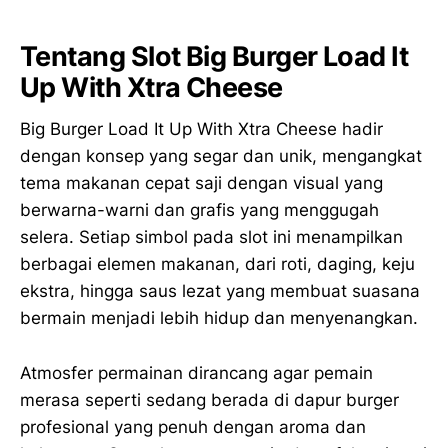
Tentang Slot Big Burger Load It
Up With Xtra Cheese
Big Burger Load It Up With Xtra Cheese hadir
dengan konsep yang segar dan unik, mengangkat
tema makanan cepat saji dengan visual yang
berwarna-warni dan grafis yang menggugah
selera. Setiap simbol pada slot ini menampilkan
berbagai elemen makanan, dari roti, daging, keju
ekstra, hingga saus lezat yang membuat suasana
bermain menjadi lebih hidup dan menyenangkan.
Atmosfer permainan dirancang agar pemain
merasa seperti sedang berada di dapur burger
profesional yang penuh dengan aroma dan