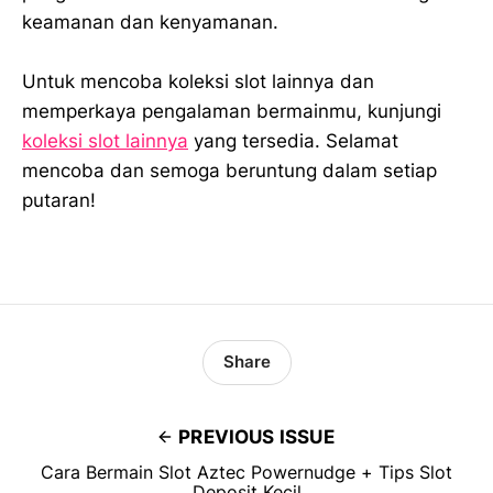
keamanan dan kenyamanan.
Untuk mencoba koleksi slot lainnya dan
memperkaya pengalaman bermainmu, kunjungi
koleksi slot lainnya
yang tersedia. Selamat
mencoba dan semoga beruntung dalam setiap
putaran!
Share
PREVIOUS ISSUE
Cara Bermain Slot Aztec Powernudge + Tips Slot
Deposit Kecil