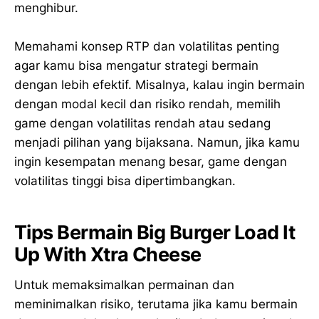
menghibur.
Memahami konsep RTP dan volatilitas penting
agar kamu bisa mengatur strategi bermain
dengan lebih efektif. Misalnya, kalau ingin bermain
dengan modal kecil dan risiko rendah, memilih
game dengan volatilitas rendah atau sedang
menjadi pilihan yang bijaksana. Namun, jika kamu
ingin kesempatan menang besar, game dengan
volatilitas tinggi bisa dipertimbangkan.
Tips Bermain Big Burger Load It
Up With Xtra Cheese
Untuk memaksimalkan permainan dan
meminimalkan risiko, terutama jika kamu bermain