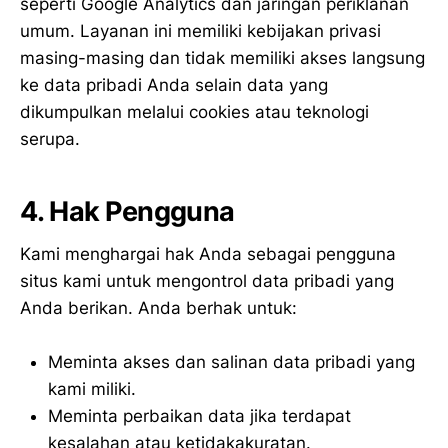
seperti Google Analytics dan jaringan periklanan
umum. Layanan ini memiliki kebijakan privasi
masing-masing dan tidak memiliki akses langsung
ke data pribadi Anda selain data yang
dikumpulkan melalui cookies atau teknologi
serupa.
4. Hak Pengguna
Kami menghargai hak Anda sebagai pengguna
situs kami untuk mengontrol data pribadi yang
Anda berikan. Anda berhak untuk:
Meminta akses dan salinan data pribadi yang
kami miliki.
Meminta perbaikan data jika terdapat
kesalahan atau ketidakakuratan.