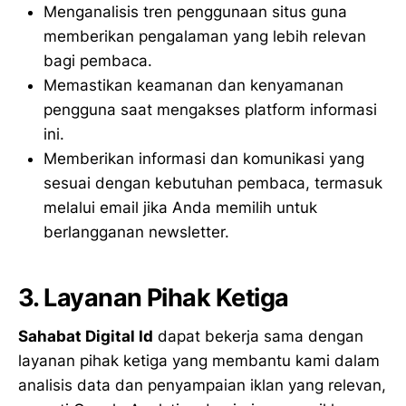
Menganalisis tren penggunaan situs guna
memberikan pengalaman yang lebih relevan
bagi pembaca.
Memastikan keamanan dan kenyamanan
pengguna saat mengakses platform informasi
ini.
Memberikan informasi dan komunikasi yang
sesuai dengan kebutuhan pembaca, termasuk
melalui email jika Anda memilih untuk
berlangganan newsletter.
3. Layanan Pihak Ketiga
Sahabat Digital Id
dapat bekerja sama dengan
layanan pihak ketiga yang membantu kami dalam
analisis data dan penyampaian iklan yang relevan,