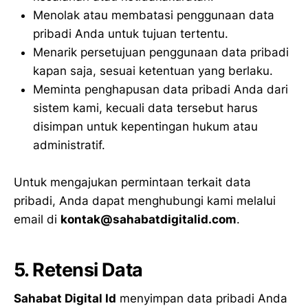
Menolak atau membatasi penggunaan data
pribadi Anda untuk tujuan tertentu.
Menarik persetujuan penggunaan data pribadi
kapan saja, sesuai ketentuan yang berlaku.
Meminta penghapusan data pribadi Anda dari
sistem kami, kecuali data tersebut harus
disimpan untuk kepentingan hukum atau
administratif.
Untuk mengajukan permintaan terkait data
pribadi, Anda dapat menghubungi kami melalui
email di
kontak@sahabatdigitalid.com
.
5. Retensi Data
Sahabat Digital Id
menyimpan data pribadi Anda