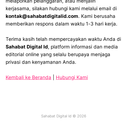
melaporkan pelanggaran, atau menjalin
kerjasama, silakan hubungi kami melalui email di
kontak@sahabatdigitalid.com
. Kami berusaha
memberikan respons dalam waktu 1-3 hari kerja.
Terima kasih telah mempercayakan waktu Anda di
Sahabat Digital Id
, platform informasi dan media
editorial online yang selalu berupaya menjaga
privasi dan kenyamanan Anda.
Kembali ke Beranda
|
Hubungi Kami
Sahabat Digital Id © 2026