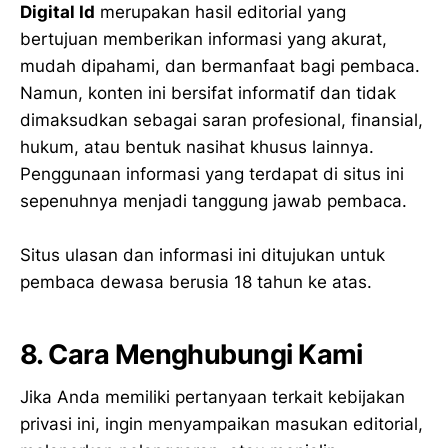
Digital Id
merupakan hasil editorial yang
bertujuan memberikan informasi yang akurat,
mudah dipahami, dan bermanfaat bagi pembaca.
Namun, konten ini bersifat informatif dan tidak
dimaksudkan sebagai saran profesional, finansial,
hukum, atau bentuk nasihat khusus lainnya.
Penggunaan informasi yang terdapat di situs ini
sepenuhnya menjadi tanggung jawab pembaca.
Situs ulasan dan informasi ini ditujukan untuk
pembaca dewasa berusia 18 tahun ke atas.
8. Cara Menghubungi Kami
Jika Anda memiliki pertanyaan terkait kebijakan
privasi ini, ingin menyampaikan masukan editorial,