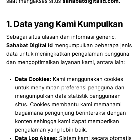
saat mengakses situs
sahabatdigitalid.com
.
1. Data yang Kami Kumpulkan
Sebagai situs ulasan dan informasi generic,
Sahabat Digital Id
mengumpulkan beberapa jenis
data untuk meningkatkan pengalaman pengguna
dan mengoptimalkan layanan kami, antara lain:
Data Cookies:
Kami menggunakan cookies
untuk menyimpan preferensi pengguna dan
mengumpulkan data statistik penggunaan
situs. Cookies membantu kami memahami
bagaimana pengunjung berinteraksi dengan
konten sehingga kami dapat memberikan
pengalaman yang lebih baik.
Data Log Akses:
Sistem kami secara otomatis