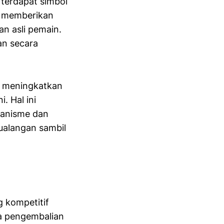
terdapat simbol
ni memberikan
n asli pemain.
an secara
ng meningkatkan
. Hal ini
kanisme dan
ualangan sambil
g kompetitif
ta pengembalian