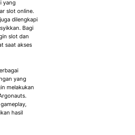
i yang
 slot online.
uga dilengkapi
syikkan. Bagi
in slot dan
at saat akses
erbagai
ongan yang
gin melakukan
Argonauts.
 gameplay,
kan hasil