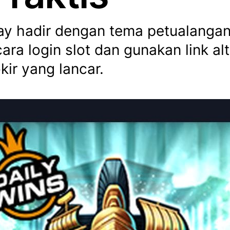
lay hadir dengan tema petualanga
cara login slot dan gunakan link alt
okir yang lancar.