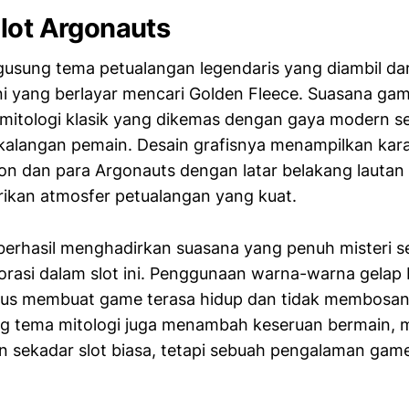
lot Argonauts
sung tema petualangan legendaris yang diambil dar
 yang berlayar mencari Golden Fleece. Suasana gam
mitologi klasik yang dikemas dengan gaya modern s
kalangan pemain. Desain grafisnya menampilkan kara
son dan para Argonauts dengan latar belakang lautan
ikan atmosfer petualangan yang kuat.
berhasil menghadirkan suasana yang penuh misteri s
orasi dalam slot ini. Penggunaan warna-warna gelap
alus membuat game terasa hidup dan tidak membosank
 tema mitologi juga menambah keseruan bermain,
n sekadar slot biasa, tetapi sebuah pengalaman gam