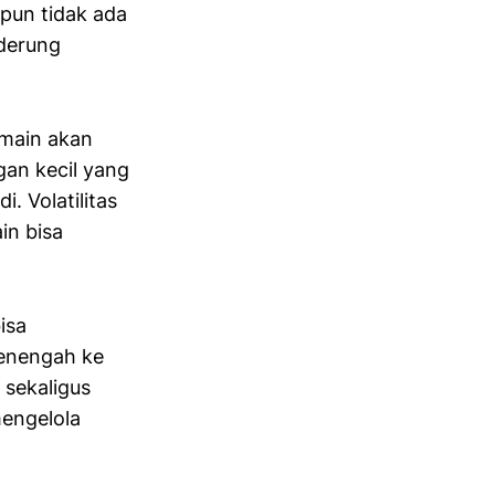
pun tidak ada
nderung
emain akan
an kecil yang
. Volatilitas
in bisa
isa
menengah ke
sekaligus
mengelola