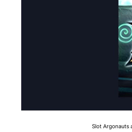
Slot Argonauts 