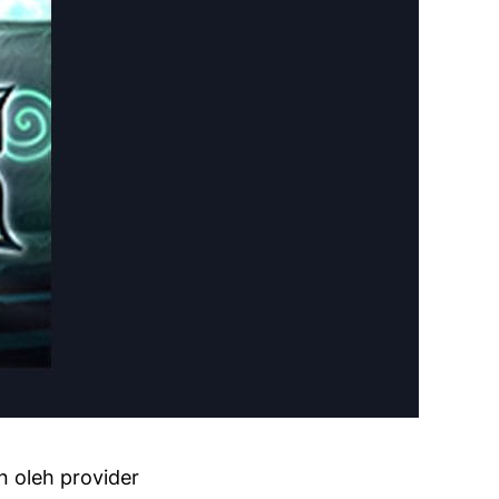
n oleh provider