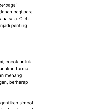
 berbagai
dahan bagi para
ana saja. Oleh
enjadi penting
i, cocok untuk
unakan format
tan menang
gan, berharap
gantikan simbol