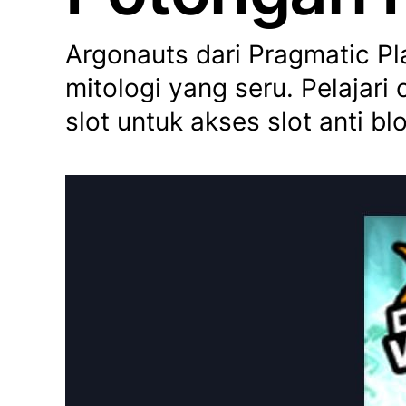
Argonauts dari Pragmatic P
mitologi yang seru. Pelajari 
slot untuk akses slot anti bl