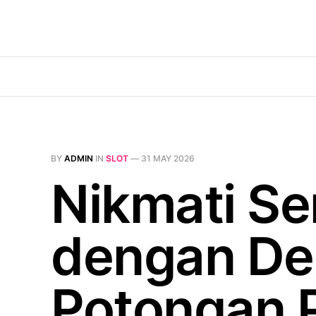
BY
ADMIN
IN
SLOT
—
31 MAY 2026
Nikmati Se
dengan De
Potongan P