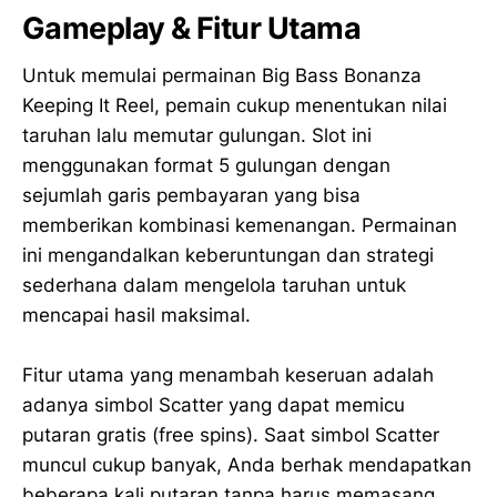
Gameplay & Fitur Utama
Untuk memulai permainan Big Bass Bonanza
Keeping It Reel, pemain cukup menentukan nilai
taruhan lalu memutar gulungan. Slot ini
menggunakan format 5 gulungan dengan
sejumlah garis pembayaran yang bisa
memberikan kombinasi kemenangan. Permainan
ini mengandalkan keberuntungan dan strategi
sederhana dalam mengelola taruhan untuk
mencapai hasil maksimal.
Fitur utama yang menambah keseruan adalah
adanya simbol Scatter yang dapat memicu
putaran gratis (free spins). Saat simbol Scatter
muncul cukup banyak, Anda berhak mendapatkan
beberapa kali putaran tanpa harus memasang