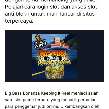
Pelajari cara login slot dan akses slot
anti blokir untuk main lancar di situs
terpercaya.
Big Bass Bonanza Keeping It Reel menjadi salah
satu slot game terbaru yang menarik perhatian
para penggemar judi online. Dikembangkan oleh