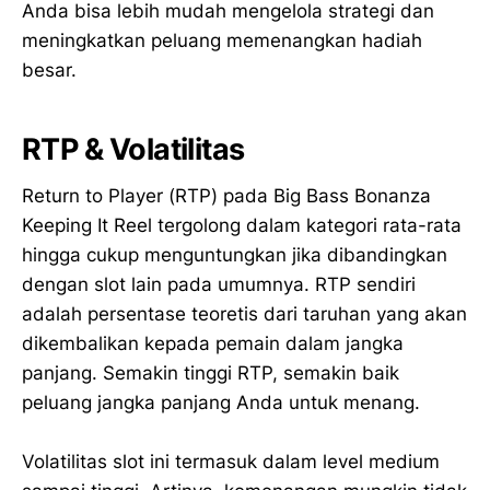
Anda bisa lebih mudah mengelola strategi dan
meningkatkan peluang memenangkan hadiah
besar.
RTP & Volatilitas
Return to Player (RTP) pada Big Bass Bonanza
Keeping It Reel tergolong dalam kategori rata-rata
hingga cukup menguntungkan jika dibandingkan
dengan slot lain pada umumnya. RTP sendiri
adalah persentase teoretis dari taruhan yang akan
dikembalikan kepada pemain dalam jangka
panjang. Semakin tinggi RTP, semakin baik
peluang jangka panjang Anda untuk menang.
Volatilitas slot ini termasuk dalam level medium