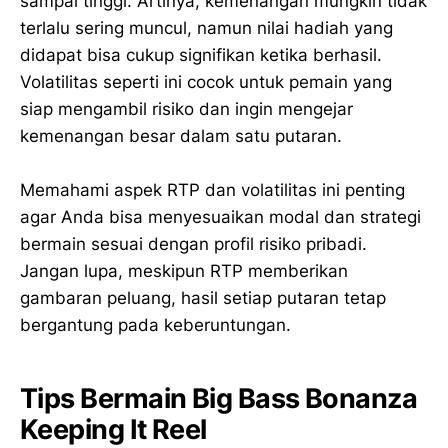
sampai tinggi. Artinya, kemenangan mungkin tidak
terlalu sering muncul, namun nilai hadiah yang
didapat bisa cukup signifikan ketika berhasil.
Volatilitas seperti ini cocok untuk pemain yang
siap mengambil risiko dan ingin mengejar
kemenangan besar dalam satu putaran.
Memahami aspek RTP dan volatilitas ini penting
agar Anda bisa menyesuaikan modal dan strategi
bermain sesuai dengan profil risiko pribadi.
Jangan lupa, meskipun RTP memberikan
gambaran peluang, hasil setiap putaran tetap
bergantung pada keberuntungan.
Tips Bermain Big Bass Bonanza
Keeping It Reel