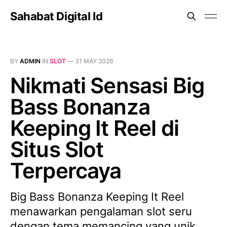
Sahabat Digital Id
BY
ADMIN
IN
SLOT
—
31 MAY 2026
Nikmati Sensasi Big
Bass Bonanza
Keeping It Reel di
Situs Slot
Terpercaya
Big Bass Bonanza Keeping It Reel
menawarkan pengalaman slot seru
dengan tema memancing yang unik.