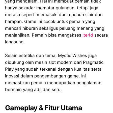
yang mendalam. Hal ini membuat pemain tidak
hanya sekadar memutar gulungan, tetapi juga
merasa seperti memasuki dunia penuh sihir dan
harapan. Game ini cocok untuk pemain yang
mencari hiburan sekaligus peluang menang yang
menjanjikan. Pemain bisa mengakses
lte4d
secara
langsung.
Selain estetika dan tema, Mystic Wishes juga
didukung oleh mesin slot modern dari Pragmatic
Play yang sudah terkenal dengan kualitas serta
inovasi dalam pengembangan game. Ini
memastikan pemain mendapatkan pengalaman
bermain yang adil dan seru.
Gameplay & Fitur Utama