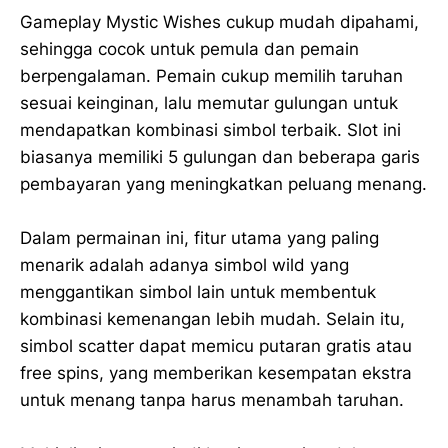
Gameplay Mystic Wishes cukup mudah dipahami,
sehingga cocok untuk pemula dan pemain
berpengalaman. Pemain cukup memilih taruhan
sesuai keinginan, lalu memutar gulungan untuk
mendapatkan kombinasi simbol terbaik. Slot ini
biasanya memiliki 5 gulungan dan beberapa garis
pembayaran yang meningkatkan peluang menang.
Dalam permainan ini, fitur utama yang paling
menarik adalah adanya simbol wild yang
menggantikan simbol lain untuk membentuk
kombinasi kemenangan lebih mudah. Selain itu,
simbol scatter dapat memicu putaran gratis atau
free spins, yang memberikan kesempatan ekstra
untuk menang tanpa harus menambah taruhan.