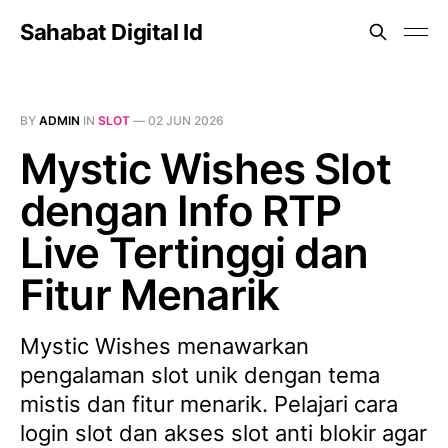
Sahabat Digital Id
BY
ADMIN
IN
SLOT
—
02 JUN 2026
Mystic Wishes Slot
dengan Info RTP
Live Tertinggi dan
Fitur Menarik
Mystic Wishes menawarkan
pengalaman slot unik dengan tema
mistis dan fitur menarik. Pelajari cara
login slot dan akses slot anti blokir agar