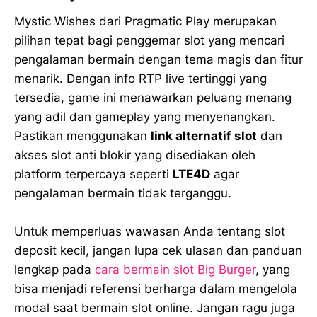
Mystic Wishes dari Pragmatic Play merupakan
pilihan tepat bagi penggemar slot yang mencari
pengalaman bermain dengan tema magis dan fitur
menarik. Dengan info RTP live tertinggi yang
tersedia, game ini menawarkan peluang menang
yang adil dan gameplay yang menyenangkan.
Pastikan menggunakan
link alternatif slot
dan
akses slot anti blokir yang disediakan oleh
platform terpercaya seperti
LTE4D
agar
pengalaman bermain tidak terganggu.
Untuk memperluas wawasan Anda tentang slot
deposit kecil, jangan lupa cek ulasan dan panduan
lengkap pada
cara bermain slot Big Burger
, yang
bisa menjadi referensi berharga dalam mengelola
modal saat bermain slot online. Jangan ragu juga