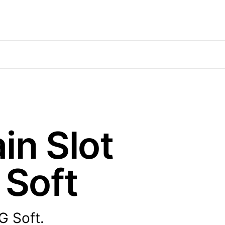
in Slot
 Soft
G Soft.