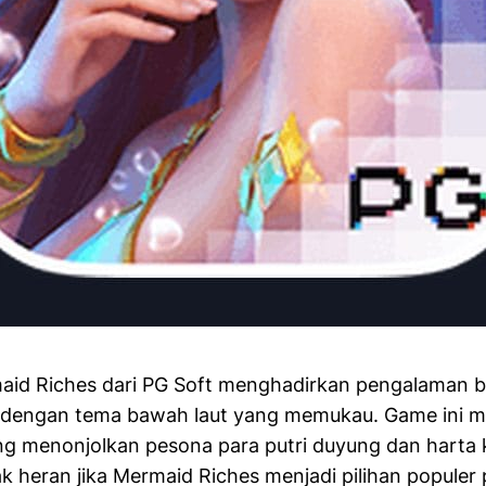
aid Riches dari PG Soft menghadirkan pengalaman 
dengan tema bawah laut yang memukau. Game ini 
ang menonjolkan pesona para putri duyung dan harta 
 heran jika Mermaid Riches menjadi pilihan popule