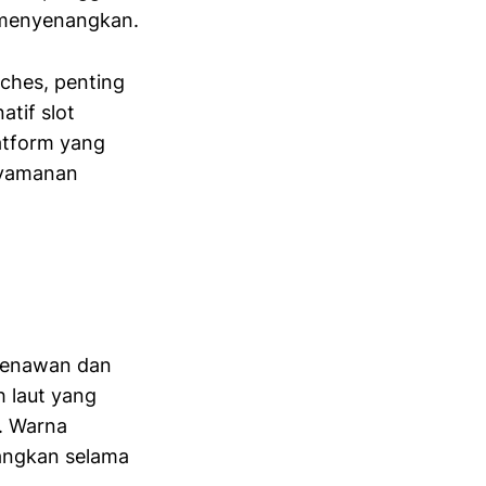
 menyenangkan.
ches, penting
tif slot
atform yang
nyamanan
menawan dan
 laut yang
n. Warna
angkan selama