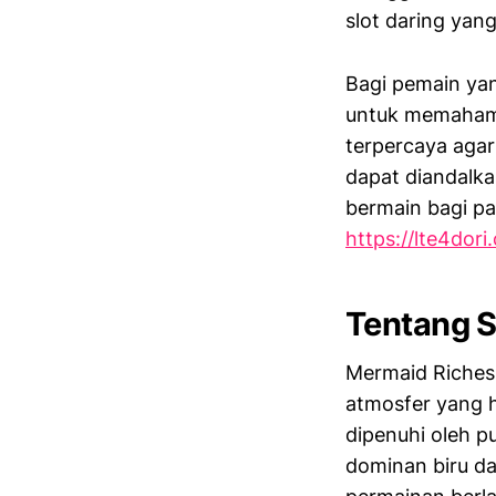
slot daring ya
Bagi pemain ya
untuk memahami 
terpercaya agar 
dapat diandalk
bermain bagi p
https://lte4dori
Tentang S
Mermaid Riches
atmosfer yang 
dipenuhi oleh p
dominan biru d