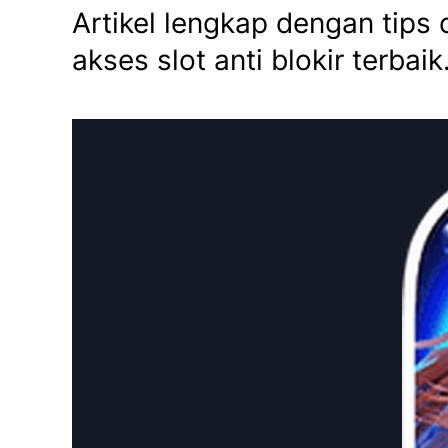
Artikel lengkap dengan tips ca
akses slot anti blokir terbaik