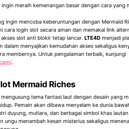
ng ingin meraih kemenangan besar dengan cara yang
ng ingin mencoba keberuntungan dengan Mermaid Ri
cara login slot secara aman dan memakai link alterna
akses slot anti blokir tetap lancar.
LTE4D
menjadi pl
an dalam menyajikan kemudahan akses sekaligus ke
ara membernya. Untuk pengalaman terbaik, kunjungi
.com/
.
lot Mermaid Riches
 mengusung tema fantasi laut dengan desain yang 
hidup. Pemain akan dibawa menyelam ke dunia bawah
utri duyung, mutiara, dan berbagai simbol khas lauta
an ungu menambah kesan misterius sekaligus menen