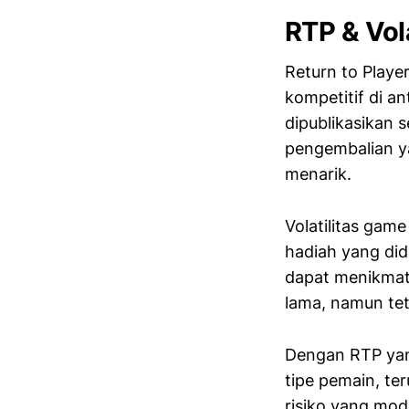
RTP & Vola
Return to Playe
kompetitif di an
dipublikasikan
pengembalian y
menarik.
Volatilitas gam
hadiah yang di
dapat menikmat
lama, namun tet
Dengan RTP yang
tipe pemain, t
risiko yang mod