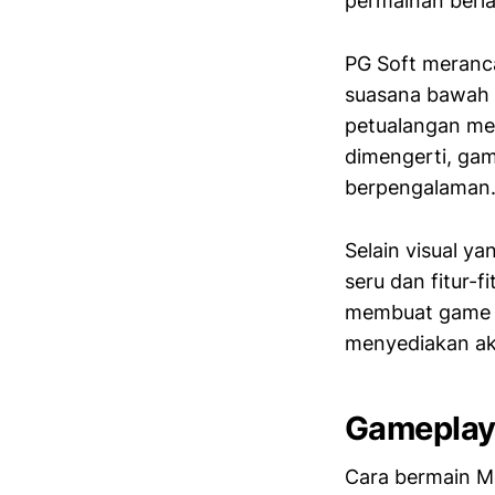
permainan berl
PG Soft meranca
suasana bawah 
petualangan me
dimengerti, ga
berpengalaman
Selain visual y
seru dan fitur-
membuat game in
menyediakan akse
Gameplay 
Cara bermain Me