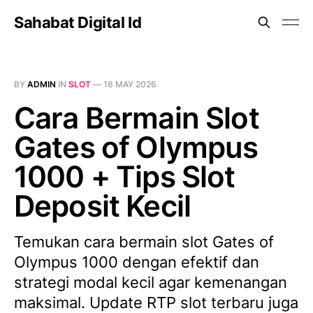
Sahabat Digital Id
BY
ADMIN
IN
SLOT
—
16 MAY 2026
Cara Bermain Slot
Gates of Olympus
1000 + Tips Slot
Deposit Kecil
Temukan cara bermain slot Gates of
Olympus 1000 dengan efektif dan
strategi modal kecil agar kemenangan
maksimal. Update RTP slot terbaru juga