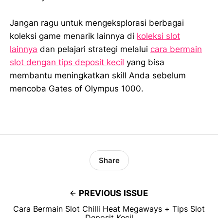
Jangan ragu untuk mengeksplorasi berbagai
koleksi game menarik lainnya di
koleksi slot
lainnya
dan pelajari strategi melalui
cara bermain
slot dengan tips deposit kecil
yang bisa
membantu meningkatkan skill Anda sebelum
mencoba Gates of Olympus 1000.
Share
PREVIOUS ISSUE
Cara Bermain Slot Chilli Heat Megaways + Tips Slot
Deposit Kecil