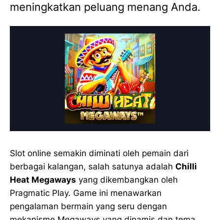
meningkatkan peluang menang Anda.
Slot online semakin diminati oleh pemain dari
berbagai kalangan, salah satunya adalah
Chilli
Heat Megaways
yang dikembangkan oleh
Pragmatic Play. Game ini menawarkan
pengalaman bermain yang seru dengan
mekanisme Megaways yang dinamis dan tema