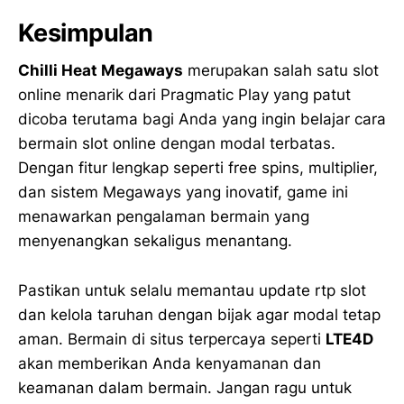
Kesimpulan
Chilli Heat Megaways
merupakan salah satu slot
online menarik dari Pragmatic Play yang patut
dicoba terutama bagi Anda yang ingin belajar cara
bermain slot online dengan modal terbatas.
Dengan fitur lengkap seperti free spins, multiplier,
dan sistem Megaways yang inovatif, game ini
menawarkan pengalaman bermain yang
menyenangkan sekaligus menantang.
Pastikan untuk selalu memantau update rtp slot
dan kelola taruhan dengan bijak agar modal tetap
aman. Bermain di situs terpercaya seperti
LTE4D
akan memberikan Anda kenyamanan dan
keamanan dalam bermain. Jangan ragu untuk