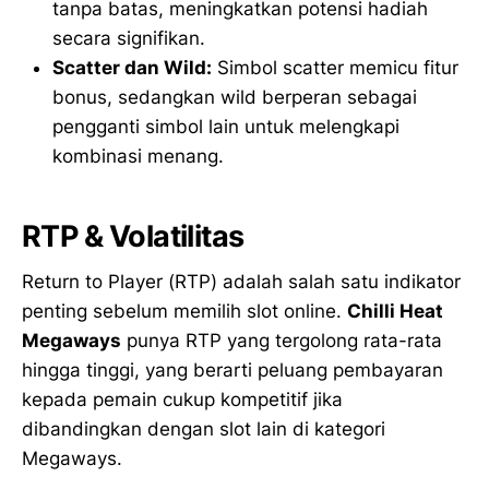
tanpa batas, meningkatkan potensi hadiah
secara signifikan.
Scatter dan Wild:
Simbol scatter memicu fitur
bonus, sedangkan wild berperan sebagai
pengganti simbol lain untuk melengkapi
kombinasi menang.
RTP & Volatilitas
Return to Player (RTP) adalah salah satu indikator
penting sebelum memilih slot online.
Chilli Heat
Megaways
punya RTP yang tergolong rata-rata
hingga tinggi, yang berarti peluang pembayaran
kepada pemain cukup kompetitif jika
dibandingkan dengan slot lain di kategori
Megaways.