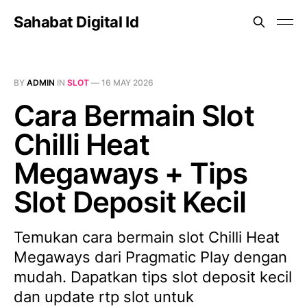
Sahabat Digital Id
BY
ADMIN
IN
SLOT
—
16 MAY 2026
Cara Bermain Slot
Chilli Heat
Megaways + Tips
Slot Deposit Kecil
Temukan cara bermain slot Chilli Heat
Megaways dari Pragmatic Play dengan
mudah. Dapatkan tips slot deposit kecil
dan update rtp slot untuk