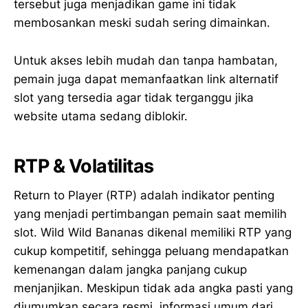
tersebut juga menjadikan game ini tidak
membosankan meski sudah sering dimainkan.
Untuk akses lebih mudah dan tanpa hambatan,
pemain juga dapat memanfaatkan link alternatif
slot yang tersedia agar tidak terganggu jika
website utama sedang diblokir.
RTP & Volatilitas
Return to Player (RTP) adalah indikator penting
yang menjadi pertimbangan pemain saat memilih
slot. Wild Wild Bananas dikenal memiliki RTP yang
cukup kompetitif, sehingga peluang mendapatkan
kemenangan dalam jangka panjang cukup
menjanjikan. Meskipun tidak ada angka pasti yang
diumumkan secara resmi, informasi umum dari