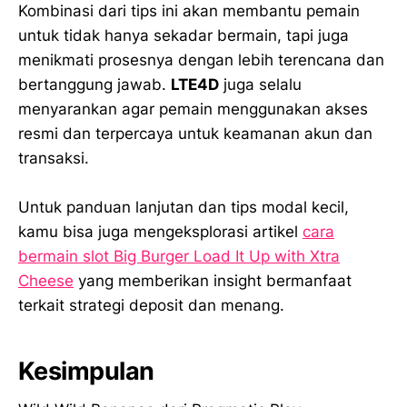
Kombinasi dari tips ini akan membantu pemain
untuk tidak hanya sekadar bermain, tapi juga
menikmati prosesnya dengan lebih terencana dan
bertanggung jawab.
LTE4D
juga selalu
menyarankan agar pemain menggunakan akses
resmi dan terpercaya untuk keamanan akun dan
transaksi.
Untuk panduan lanjutan dan tips modal kecil,
kamu bisa juga mengeksplorasi artikel
cara
bermain slot Big Burger Load It Up with Xtra
Cheese
yang memberikan insight bermanfaat
terkait strategi deposit dan menang.
Kesimpulan