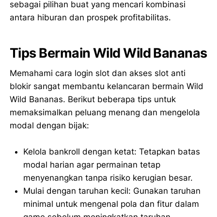
sebagai pilihan buat yang mencari kombinasi
antara hiburan dan prospek profitabilitas.
Tips Bermain Wild Wild Bananas
Memahami cara login slot dan akses slot anti
blokir sangat membantu kelancaran bermain Wild
Wild Bananas. Berikut beberapa tips untuk
memaksimalkan peluang menang dan mengelola
modal dengan bijak:
Kelola bankroll dengan ketat: Tetapkan batas
modal harian agar permainan tetap
menyenangkan tanpa risiko kerugian besar.
Mulai dengan taruhan kecil: Gunakan taruhan
minimal untuk mengenal pola dan fitur dalam