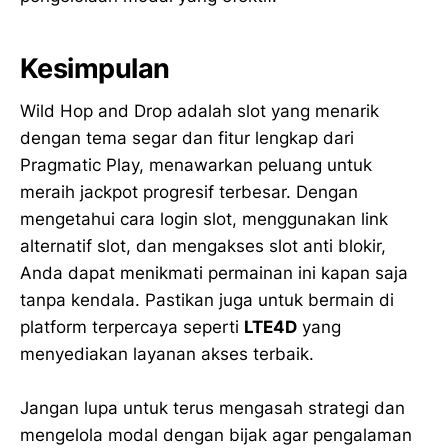
Kesimpulan
Wild Hop and Drop adalah slot yang menarik
dengan tema segar dan fitur lengkap dari
Pragmatic Play, menawarkan peluang untuk
meraih jackpot progresif terbesar. Dengan
mengetahui cara login slot, menggunakan link
alternatif slot, dan mengakses slot anti blokir,
Anda dapat menikmati permainan ini kapan saja
tanpa kendala. Pastikan juga untuk bermain di
platform terpercaya seperti
LTE4D
yang
menyediakan layanan akses terbaik.
Jangan lupa untuk terus mengasah strategi dan
mengelola modal dengan bijak agar pengalaman