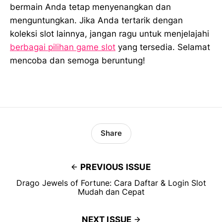
bermain Anda tetap menyenangkan dan
menguntungkan. Jika Anda tertarik dengan
koleksi slot lainnya, jangan ragu untuk menjelajahi
berbagai pilihan game slot
yang tersedia. Selamat
mencoba dan semoga beruntung!
Share
PREVIOUS ISSUE
Drago Jewels of Fortune: Cara Daftar & Login Slot
Mudah dan Cepat
NEXT ISSUE