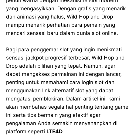
penuh warna dengan mekanisme slot modern
yang mengasyikkan. Dengan grafis yang menarik
dan animasi yang halus, Wild Hop and Drop
mampu menarik perhatian para pemain yang
mencari sensasi baru dalam dunia slot online.
Bagi para penggemar slot yang ingin menikmati
sensasi jackpot progresif terbesar, Wild Hop and
Drop adalah pilihan yang tepat. Namun, agar
dapat mengakses permainan ini dengan lancar,
penting untuk memahami cara login slot dan
menggunakan link alternatif slot yang dapat
mengatasi pemblokiran. Dalam artikel ini, kami
akan membahas segala hal penting tentang game
ini serta tips bermain yang efektif agar
pengalaman Anda semakin menyenangkan di
platform seperti
LTE4D
.