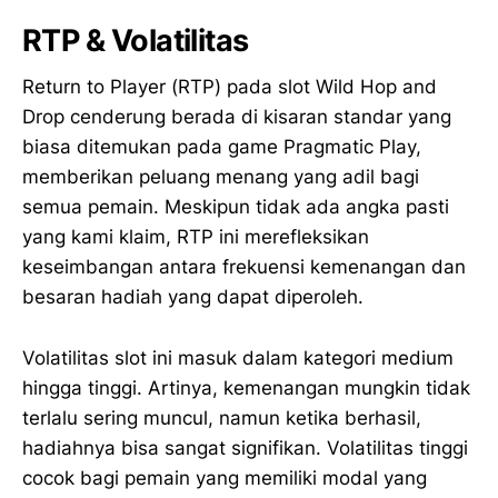
RTP & Volatilitas
Return to Player (RTP) pada slot Wild Hop and
Drop cenderung berada di kisaran standar yang
biasa ditemukan pada game Pragmatic Play,
memberikan peluang menang yang adil bagi
semua pemain. Meskipun tidak ada angka pasti
yang kami klaim, RTP ini merefleksikan
keseimbangan antara frekuensi kemenangan dan
besaran hadiah yang dapat diperoleh.
Volatilitas slot ini masuk dalam kategori medium
hingga tinggi. Artinya, kemenangan mungkin tidak
terlalu sering muncul, namun ketika berhasil,
hadiahnya bisa sangat signifikan. Volatilitas tinggi
cocok bagi pemain yang memiliki modal yang