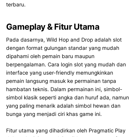
terbaru.
Gameplay & Fitur Utama
Pada dasarnya, Wild Hop and Drop adalah slot
dengan format gulungan standar yang mudah
dipahami oleh pemain baru maupun
berpengalaman. Cara login slot yang mudah dan
interface yang user-friendly memungkinkan
pemain langsung masuk ke permainan tanpa
hambatan teknis. Dalam permainan ini, simbol-
simbol klasik seperti angka dan huruf ada, namun
yang paling menarik adalah simbol hewan dan
bunga yang menjadi ciri khas game ini.
Fitur utama yang dihadirkan oleh Pragmatic Play