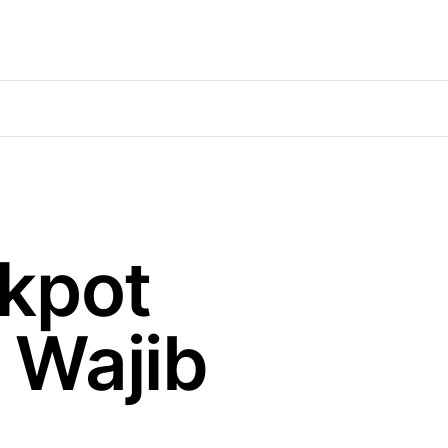
ckpot
 Wajib