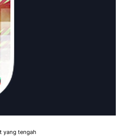
ft yang tengah