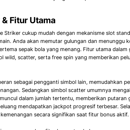
& Fitur Utama
e Striker cukup mudah dengan mekanisme slot standa
main. Anda akan memutar gulungan dan menunggu k
ertema sepak bola yang menang. Fitur utama dalam 
 wild, scatter, serta free spin yang memberikan p
rperan sebagai pengganti simbol lain, memudahkan 
nangan. Sedangkan simbol scatter umumnya menga
a muncul dalam jumlah tertentu, memberikan putaran g
luang mendapatkan jackpot progresif terbesar. Selain
kemenangan secara signifikan saat fitur bonus aktif.