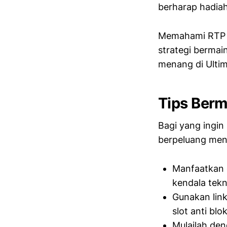
berharap hadiah
Memahami RTP d
strategi berma
menang di Ultim
Tips Berm
Bagi yang ingin
berpeluang mend
Manfaatkan c
kendala tekn
Gunakan link
slot anti blo
Mulailah den