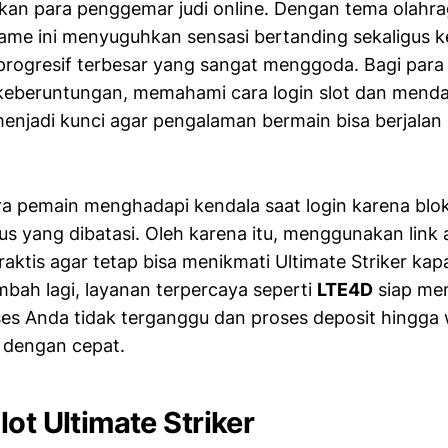
kan para penggemar judi online. Dengan tema olahra
game ini menyuguhkan sensasi bertanding sekaligus 
progresif terbesar yang sangat menggoda. Bagi par
keberuntungan, memahami cara login slot dan mend
r menjadi kunci agar pengalaman bermain bisa berjalan
ra pemain menghadapi kendala saat login karena bloki
tus yang dibatasi. Oleh karena itu, menggunakan link a
raktis agar tetap bisa menikmati Ultimate Striker kap
mbah lagi, layanan terpercaya seperti
LTE4D
siap me
es Anda tidak terganggu dan proses deposit hingga 
 dengan cepat.
ot Ultimate Striker