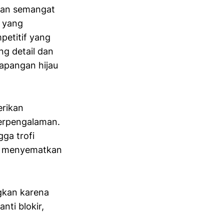
 dan semangat
n yang
petitif yang
ng detail dan
apangan hijau
erikan
erpengalaman.
gga trofi
a menyematkan
ngkan karena
ti blokir,