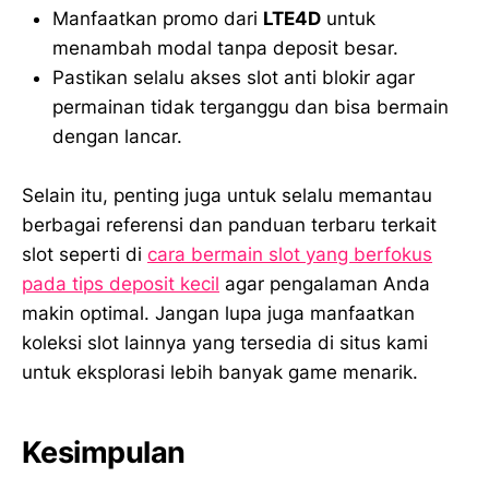
Manfaatkan promo dari
LTE4D
untuk
menambah modal tanpa deposit besar.
Pastikan selalu akses slot anti blokir agar
permainan tidak terganggu dan bisa bermain
dengan lancar.
Selain itu, penting juga untuk selalu memantau
berbagai referensi dan panduan terbaru terkait
slot seperti di
cara bermain slot yang berfokus
pada tips deposit kecil
agar pengalaman Anda
makin optimal. Jangan lupa juga manfaatkan
koleksi slot lainnya yang tersedia di situs kami
untuk eksplorasi lebih banyak game menarik.
Kesimpulan