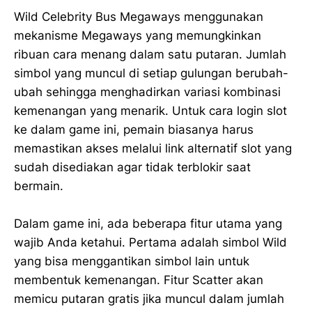
Wild Celebrity Bus Megaways menggunakan
mekanisme Megaways yang memungkinkan
ribuan cara menang dalam satu putaran. Jumlah
simbol yang muncul di setiap gulungan berubah-
ubah sehingga menghadirkan variasi kombinasi
kemenangan yang menarik. Untuk cara login slot
ke dalam game ini, pemain biasanya harus
memastikan akses melalui link alternatif slot yang
sudah disediakan agar tidak terblokir saat
bermain.
Dalam game ini, ada beberapa fitur utama yang
wajib Anda ketahui. Pertama adalah simbol Wild
yang bisa menggantikan simbol lain untuk
membentuk kemenangan. Fitur Scatter akan
memicu putaran gratis jika muncul dalam jumlah