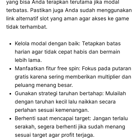
yang bisa Anda terapkan terutama jika modal
terbatas. Pastikan juga Anda sudah menggunakan
link alternatif slot yang aman agar akses ke game
tidak terhambat.
Kelola modal dengan baik: Tetapkan batas
harian agar tidak cepat habis dan bermain
lebih lama.
Manfaatkan fitur free spin: Fokus pada putaran
gratis karena sering memberikan multiplier dan
peluang menang besar.
Gunakan strategi taruhan bertahap: Mulailah
dengan taruhan kecil lalu naikkan secara
perlahan sesuai kemenangan.
Berhenti saat mencapai target: Jangan terlalu
serakah, segera berhenti jika sudah menang
sesuai target agar profit terjaga.