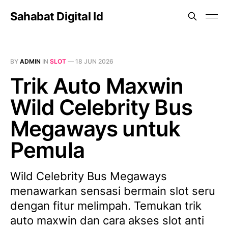
Sahabat Digital Id
BY
ADMIN
IN
SLOT
—
18 JUN 2026
Trik Auto Maxwin
Wild Celebrity Bus
Megaways untuk
Pemula
Wild Celebrity Bus Megaways
menawarkan sensasi bermain slot seru
dengan fitur melimpah. Temukan trik
auto maxwin dan cara akses slot anti