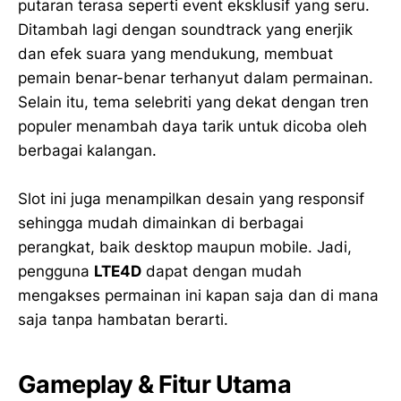
putaran terasa seperti event eksklusif yang seru.
Ditambah lagi dengan soundtrack yang enerjik
dan efek suara yang mendukung, membuat
pemain benar-benar terhanyut dalam permainan.
Selain itu, tema selebriti yang dekat dengan tren
populer menambah daya tarik untuk dicoba oleh
berbagai kalangan.
Slot ini juga menampilkan desain yang responsif
sehingga mudah dimainkan di berbagai
perangkat, baik desktop maupun mobile. Jadi,
pengguna
LTE4D
dapat dengan mudah
mengakses permainan ini kapan saja dan di mana
saja tanpa hambatan berarti.
Gameplay & Fitur Utama