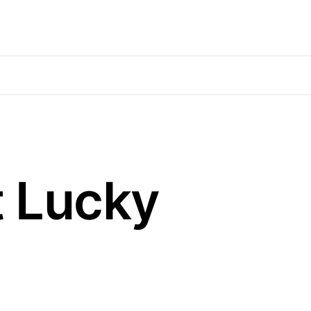
t Lucky