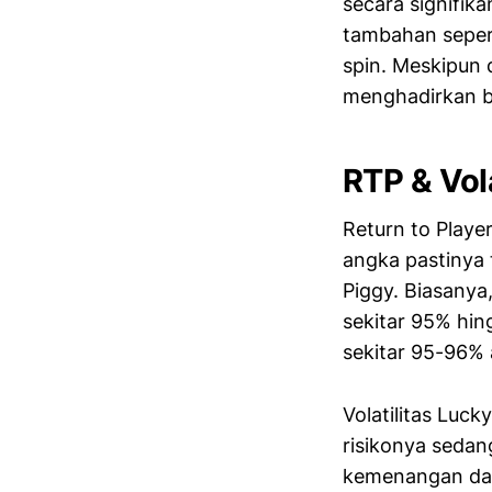
secara signifik
tambahan seper
spin. Meskipun d
menghadirkan b
RTP & Vola
Return to Playe
angka pastinya 
Piggy. Biasanya,
sekitar 95% hing
sekitar 95-96% 
Volatilitas Luc
risikonya sedan
kemenangan dan