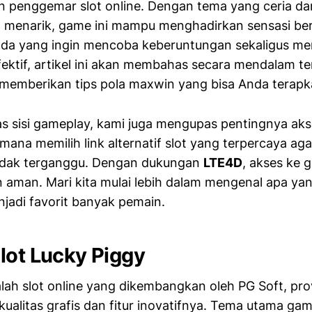
n penggemar slot online. Dengan tema yang ceria dan
 menarik, game ini mampu menghadirkan sensasi be
nda yang ingin mencoba keberuntungan sekaligus m
ektif, artikel ini akan membahas secara mendalam t
 memberikan tips pola maxwin yang bisa Anda terapk
 sisi gameplay, kami juga mengupas pentingnya akse
imana memilih link alternatif slot yang terpercaya a
idak terganggu. Dengan dukungan
LTE4D
, akses ke g
n aman. Mari kita mulai lebih dalam mengenal apa y
jadi favorit banyak pemain.
lot Lucky Piggy
lah slot online yang dikembangkan oleh PG Soft, pro
kualitas grafis dan fitur inovatifnya. Tema utama gam