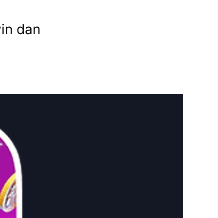
win dan