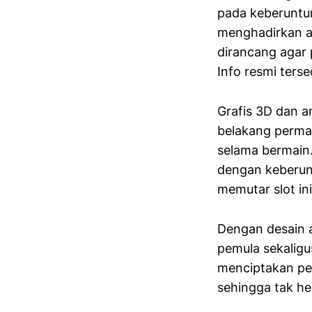
pada keberuntu
menghadirkan a
dirancang agar 
Info resmi terse
Grafis 3D dan a
belakang permai
selama bermain.
dengan keberunt
memutar slot ini
Dengan desain a
pemula sekalig
menciptakan pe
sehingga tak her