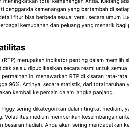
an meningkatkan total kemenangan Anda. Kadang ada
ti pengganda kemenangan yang bertambah di setiap
etail fitur bisa berbeda sesuai versi, secara umum L
erbagai kemudahan dan peluang yang menarik bagi 
tilitas
r (RTP) merupakan indikator penting dalam memilih s
tidak selalu dipublikasikan secara resmi untuk semua 
 permainan ini menawarkan RTP di kisaran rata-rata i
ga 96%. Artinya, secara statistik, dari total taruhan
akan kembali ke pemain dalam jangka panjang.
ky Piggy sering dikategorikan dalam tingkat medium, y
g. Volatilitas medium memberikan keseimbangan anta
 besaran hadiah. Anda akan sering mendapatkan k