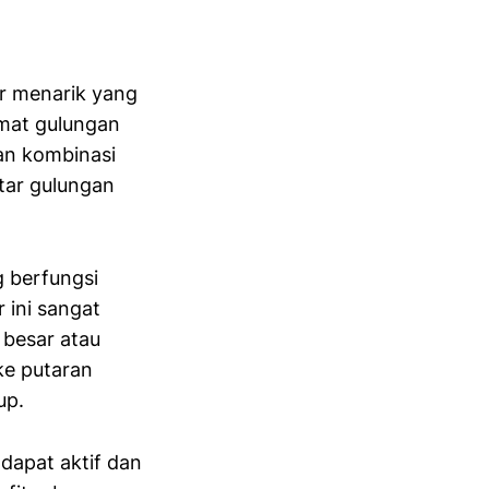
r menarik yang
rmat gulungan
an kombinasi
tar gulungan
g berfungsi
 ini sangat
besar atau
ke putaran
up.
 dapat aktif dan