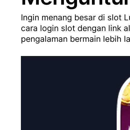
Ingin menang besar di slot 
cara login slot dengan link al
pengalaman bermain lebih la