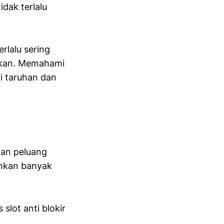
dak terlalu
rlalu sering
fikan. Memahami
gi taruhan dan
kan peluang
mkan banyak
 slot anti blokir