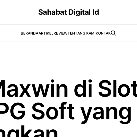
Sahabat Digital Id
BERANDA
ARTIKEL
REVIEW
TENTANG KAMI
KONTAK
Maxwin di Slo
 PG Soft yang
ngkan