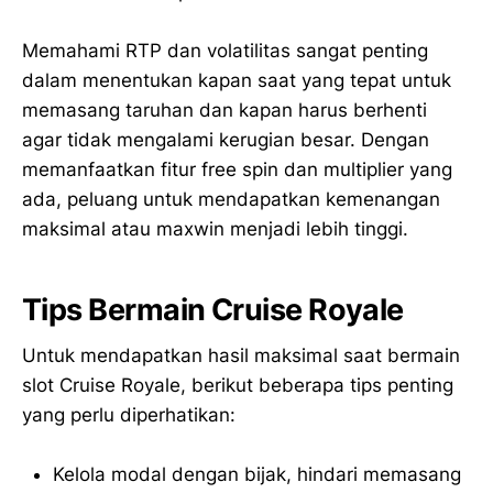
Memahami RTP dan volatilitas sangat penting
dalam menentukan kapan saat yang tepat untuk
memasang taruhan dan kapan harus berhenti
agar tidak mengalami kerugian besar. Dengan
memanfaatkan fitur free spin dan multiplier yang
ada, peluang untuk mendapatkan kemenangan
maksimal atau maxwin menjadi lebih tinggi.
Tips Bermain Cruise Royale
Untuk mendapatkan hasil maksimal saat bermain
slot Cruise Royale, berikut beberapa tips penting
yang perlu diperhatikan:
Kelola modal dengan bijak, hindari memasang