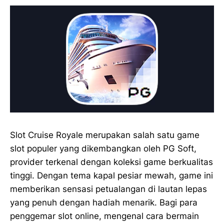
Slot Cruise Royale merupakan salah satu game
slot populer yang dikembangkan oleh PG Soft,
provider terkenal dengan koleksi game berkualitas
tinggi. Dengan tema kapal pesiar mewah, game ini
memberikan sensasi petualangan di lautan lepas
yang penuh dengan hadiah menarik. Bagi para
penggemar slot online, mengenal cara bermain