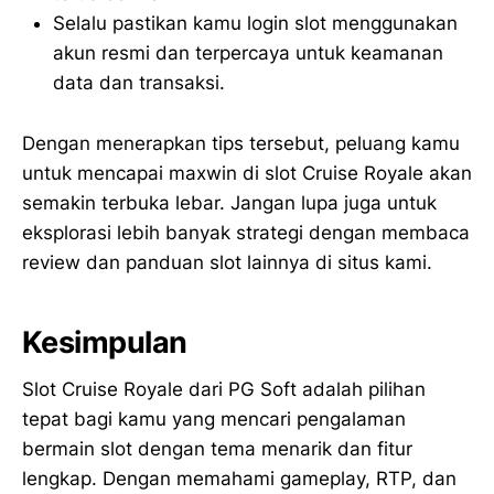
Selalu pastikan kamu login slot menggunakan
akun resmi dan terpercaya untuk keamanan
data dan transaksi.
Dengan menerapkan tips tersebut, peluang kamu
untuk mencapai maxwin di slot Cruise Royale akan
semakin terbuka lebar. Jangan lupa juga untuk
eksplorasi lebih banyak strategi dengan membaca
review dan panduan slot lainnya di situs kami.
Kesimpulan
Slot Cruise Royale dari PG Soft adalah pilihan
tepat bagi kamu yang mencari pengalaman
bermain slot dengan tema menarik dan fitur
lengkap. Dengan memahami gameplay, RTP, dan