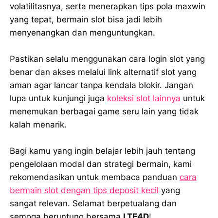
volatilitasnya, serta menerapkan tips pola maxwin
yang tepat, bermain slot bisa jadi lebih
menyenangkan dan menguntungkan.
Pastikan selalu menggunakan cara login slot yang
benar dan akses melalui link alternatif slot yang
aman agar lancar tanpa kendala blokir. Jangan
lupa untuk kunjungi juga
koleksi slot lainnya
untuk
menemukan berbagai game seru lain yang tidak
kalah menarik.
Bagi kamu yang ingin belajar lebih jauh tentang
pengelolaan modal dan strategi bermain, kami
rekomendasikan untuk membaca panduan
cara
bermain slot dengan tips deposit kecil
yang
sangat relevan. Selamat berpetualang dan
semoga beruntung bersama
LTE4D
!