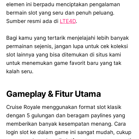
elemen ini berpadu menciptakan pengalaman
bermain slot yang seru dan penuh peluang.
Sumber resmi ada di
LTE4D
.
Bagi kamu yang tertarik menjelajahi lebih banyak
permainan sejenis, jangan lupa untuk cek koleksi
slot lainnya yang bisa ditemukan di situs kami
untuk menemukan game favorit baru yang tak
kalah seru.
Gameplay & Fitur Utama
Cruise Royale menggunakan format slot klasik
dengan 5 gulungan dan beragam paylines yang
memberikan banyak kesempatan menang. Cara
login slot ke dalam game ini sangat mudah, cukup