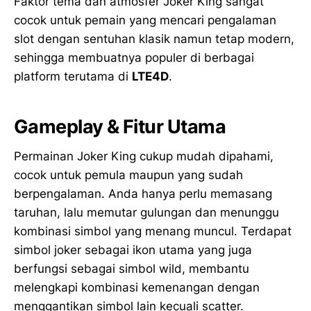
Faktor tema dan atmosfer Joker King sangat
cocok untuk pemain yang mencari pengalaman
slot dengan sentuhan klasik namun tetap modern,
sehingga membuatnya populer di berbagai
platform terutama di
LTE4D
.
Gameplay & Fitur Utama
Permainan Joker King cukup mudah dipahami,
cocok untuk pemula maupun yang sudah
berpengalaman. Anda hanya perlu memasang
taruhan, lalu memutar gulungan dan menunggu
kombinasi simbol yang menang muncul. Terdapat
simbol joker sebagai ikon utama yang juga
berfungsi sebagai simbol wild, membantu
melengkapi kombinasi kemenangan dengan
menggantikan simbol lain kecuali scatter.