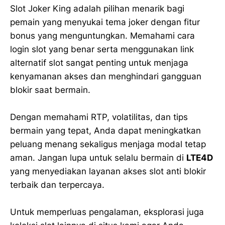
Slot Joker King adalah pilihan menarik bagi
pemain yang menyukai tema joker dengan fitur
bonus yang menguntungkan. Memahami cara
login slot yang benar serta menggunakan link
alternatif slot sangat penting untuk menjaga
kenyamanan akses dan menghindari gangguan
blokir saat bermain.
Dengan memahami RTP, volatilitas, dan tips
bermain yang tepat, Anda dapat meningkatkan
peluang menang sekaligus menjaga modal tetap
aman. Jangan lupa untuk selalu bermain di
LTE4D
yang menyediakan layanan akses slot anti blokir
terbaik dan terpercaya.
Untuk memperluas pengalaman, eksplorasi juga