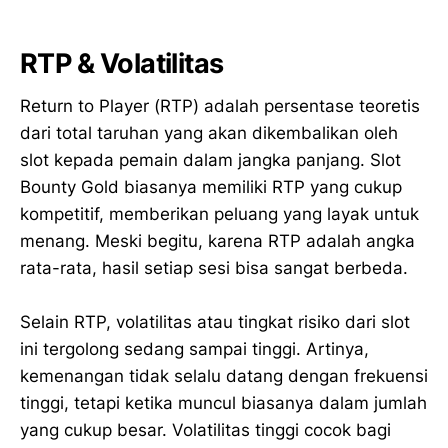
RTP & Volatilitas
Return to Player (RTP) adalah persentase teoretis
dari total taruhan yang akan dikembalikan oleh
slot kepada pemain dalam jangka panjang. Slot
Bounty Gold biasanya memiliki RTP yang cukup
kompetitif, memberikan peluang yang layak untuk
menang. Meski begitu, karena RTP adalah angka
rata-rata, hasil setiap sesi bisa sangat berbeda.
Selain RTP, volatilitas atau tingkat risiko dari slot
ini tergolong sedang sampai tinggi. Artinya,
kemenangan tidak selalu datang dengan frekuensi
tinggi, tetapi ketika muncul biasanya dalam jumlah
yang cukup besar. Volatilitas tinggi cocok bagi