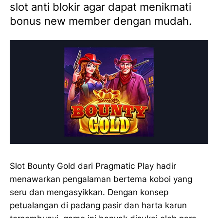
slot anti blokir agar dapat menikmati
bonus new member dengan mudah.
Slot Bounty Gold dari Pragmatic Play hadir
menawarkan pengalaman bertema koboi yang
seru dan mengasyikkan. Dengan konsep
petualangan di padang pasir dan harta karun