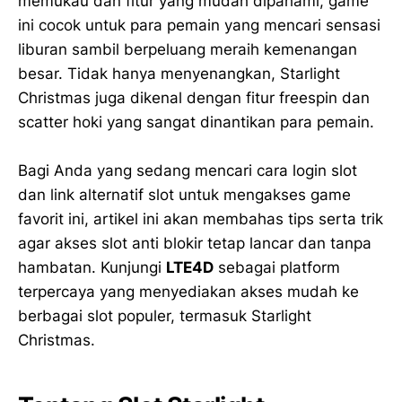
memukau dan fitur yang mudah dipahami, game
ini cocok untuk para pemain yang mencari sensasi
liburan sambil berpeluang meraih kemenangan
besar. Tidak hanya menyenangkan, Starlight
Christmas juga dikenal dengan fitur freespin dan
scatter hoki yang sangat dinantikan para pemain.
Bagi Anda yang sedang mencari cara login slot
dan link alternatif slot untuk mengakses game
favorit ini, artikel ini akan membahas tips serta trik
agar akses slot anti blokir tetap lancar dan tanpa
hambatan. Kunjungi
LTE4D
sebagai platform
terpercaya yang menyediakan akses mudah ke
berbagai slot populer, termasuk Starlight
Christmas.