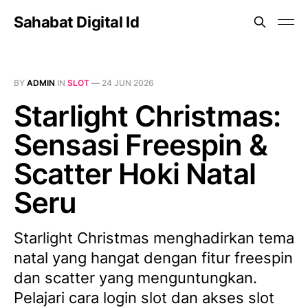
Sahabat Digital Id
BY
ADMIN
IN
SLOT
—
24 JUN 2026
Starlight Christmas:
Sensasi Freespin &
Scatter Hoki Natal
Seru
Starlight Christmas menghadirkan tema
natal yang hangat dengan fitur freespin
dan scatter yang menguntungkan.
Pelajari cara login slot dan akses slot