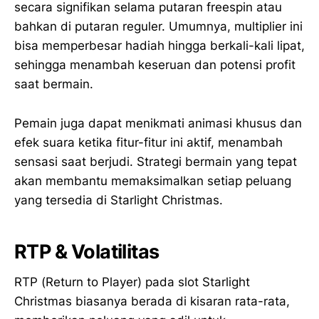
secara signifikan selama putaran freespin atau
bahkan di putaran reguler. Umumnya, multiplier ini
bisa memperbesar hadiah hingga berkali-kali lipat,
sehingga menambah keseruan dan potensi profit
saat bermain.
Pemain juga dapat menikmati animasi khusus dan
efek suara ketika fitur-fitur ini aktif, menambah
sensasi saat berjudi. Strategi bermain yang tepat
akan membantu memaksimalkan setiap peluang
yang tersedia di Starlight Christmas.
RTP & Volatilitas
RTP (Return to Player) pada slot Starlight
Christmas biasanya berada di kisaran rata-rata,