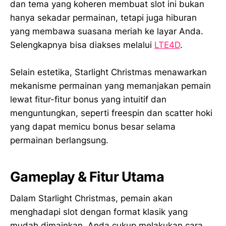
dan tema yang koheren membuat slot ini bukan
hanya sekadar permainan, tetapi juga hiburan
yang membawa suasana meriah ke layar Anda.
Selengkapnya bisa diakses melalui
LTE4D
.
Selain estetika, Starlight Christmas menawarkan
mekanisme permainan yang memanjakan pemain
lewat fitur-fitur bonus yang intuitif dan
menguntungkan, seperti freespin dan scatter hoki
yang dapat memicu bonus besar selama
permainan berlangsung.
Gameplay & Fitur Utama
Dalam Starlight Christmas, pemain akan
menghadapi slot dengan format klasik yang
mudah dimainkan. Anda cukup melakukan cara