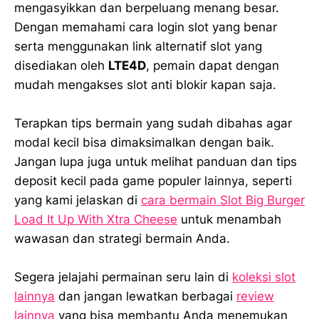
mengasyikkan dan berpeluang menang besar.
Dengan memahami cara login slot yang benar
serta menggunakan link alternatif slot yang
disediakan oleh
LTE4D
, pemain dapat dengan
mudah mengakses slot anti blokir kapan saja.
Terapkan tips bermain yang sudah dibahas agar
modal kecil bisa dimaksimalkan dengan baik.
Jangan lupa juga untuk melihat panduan dan tips
deposit kecil pada game populer lainnya, seperti
yang kami jelaskan di
cara bermain Slot Big Burger
Load It Up With Xtra Cheese
untuk menambah
wawasan dan strategi bermain Anda.
Segera jelajahi permainan seru lain di
koleksi slot
lainnya
dan jangan lewatkan berbagai
review
lainnya
yang bisa membantu Anda menemukan