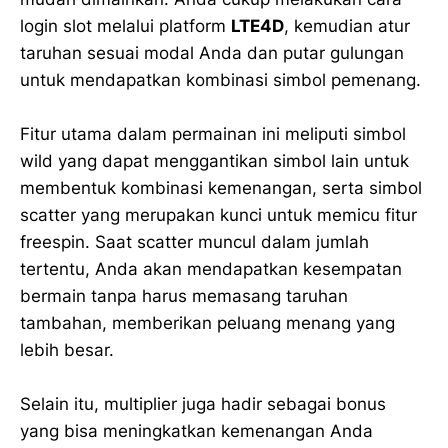
login slot melalui platform
LTE4D
, kemudian atur
taruhan sesuai modal Anda dan putar gulungan
untuk mendapatkan kombinasi simbol pemenang.
Fitur utama dalam permainan ini meliputi simbol
wild yang dapat menggantikan simbol lain untuk
membentuk kombinasi kemenangan, serta simbol
scatter yang merupakan kunci untuk memicu fitur
freespin. Saat scatter muncul dalam jumlah
tertentu, Anda akan mendapatkan kesempatan
bermain tanpa harus memasang taruhan
tambahan, memberikan peluang menang yang
lebih besar.
Selain itu, multiplier juga hadir sebagai bonus
yang bisa meningkatkan kemenangan Anda