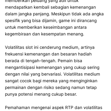
memberikan peluang yang adil untuk
mendapatkan kembali sebagian kemenangan
dalam jangka panjang. Meskipun tidak ada angka
spesifik yang bisa dijamin, game ini dirancang
untuk memberikan keseimbangan antara
kegembiraan dan kesempatan menang.
Volatilitas slot ini cenderung medium, artinya
frekuensi kemenangan dan besaran hadiah
berada di tengah-tengah. Pemain bisa
mengantisipasi kemenangan yang cukup sering
dengan nilai yang bervariasi. Volatilitas medium
sangat cocok bagi mereka yang menginginkan
permainan dengan risiko sedang namun tetap
punya potensi menang cukup besar.
Pemahaman mengenai aspek RTP dan volatilitas