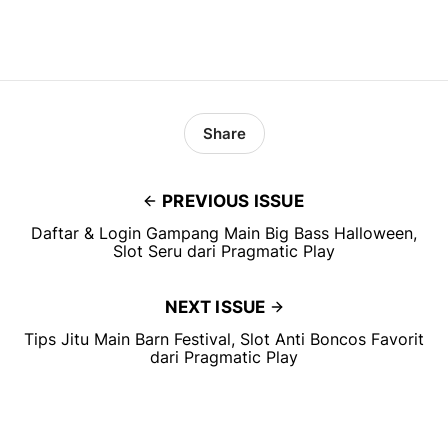
Share
PREVIOUS ISSUE
Daftar & Login Gampang Main Big Bass Halloween,
Slot Seru dari Pragmatic Play
NEXT ISSUE
Tips Jitu Main Barn Festival, Slot Anti Boncos Favorit
dari Pragmatic Play