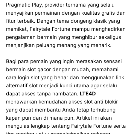
Pragmatic Play, provider ternama yang selalu
menyajikan permainan dengan kualitas grafis dan
fitur terbaik. Dengan tema dongeng klasik yang
memikat, Fairytale Fortune mampu menghadirkan
pengalaman bermain yang menghibur sekaligus
menjanjikan peluang menang yang menarik.
Bagi para pemain yang ingin merasakan sensasi
bermain slot gacor dengan mudah, memahami
cara login slot yang benar dan menggunakan link
alternatif slot menjadi kunci utama agar selalu
dapat akses tanpa hambatan.
LTE4D
menawarkan kemudahan akses slot anti blokir
yang dapat membantu Anda tetap terhubung
kapan pun dan di mana pun. Artikel ini akan
mengulas lengkap tentang Fairytale Fortune serta