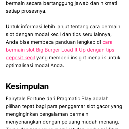
bermain secara bertanggung jawab dan nikmati
setiap prosesnya.
Untuk informasi lebih lanjut tentang cara bermain
slot dengan modal kecil dan tips seru lainnya,
Anda bisa membaca panduan lengkap di
cara
bermain slot Big Burger Load It Up dengan tips
deposit kecil
yang memberi insight menarik untuk
optimalisasi modal Anda.
Kesimpulan
Fairytale Fortune dari Pragmatic Play adalah
pilihan tepat bagi para penggemar slot gacor yang
menginginkan pengalaman bermain
menyenangkan dengan peluang mudah menang.