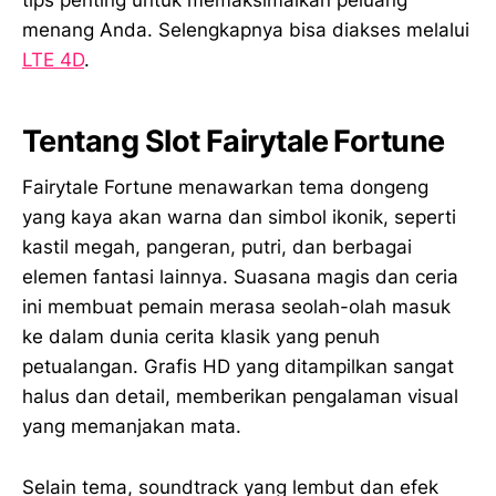
tips penting untuk memaksimalkan peluang
menang Anda. Selengkapnya bisa diakses melalui
LTE 4D
.
Tentang Slot Fairytale Fortune
Fairytale Fortune menawarkan tema dongeng
yang kaya akan warna dan simbol ikonik, seperti
kastil megah, pangeran, putri, dan berbagai
elemen fantasi lainnya. Suasana magis dan ceria
ini membuat pemain merasa seolah-olah masuk
ke dalam dunia cerita klasik yang penuh
petualangan. Grafis HD yang ditampilkan sangat
halus dan detail, memberikan pengalaman visual
yang memanjakan mata.
Selain tema, soundtrack yang lembut dan efek