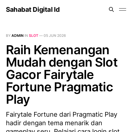
Sahabat Digital Id
BY
ADMIN
IN
SLOT
—
05 JUN 2026
Raih Kemenangan
Mudah dengan Slot
Gacor Fairytale
Fortune Pragmatic
Play
Fairytale Fortune dari Pragmatic Play
hadir dengan tema menarik dan
gameplay seru. Pelajari cara login slot,