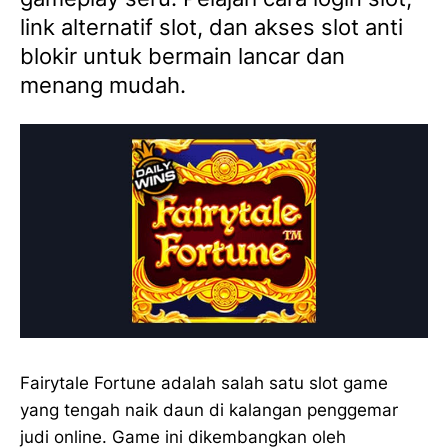
link alternatif slot, dan akses slot anti
blokir untuk bermain lancar dan
menang mudah.
Fairytale Fortune adalah salah satu slot game
yang tengah naik daun di kalangan penggemar
judi online. Game ini dikembangkan oleh