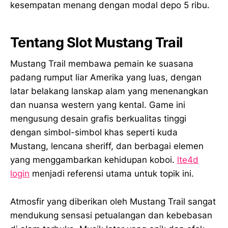
kesempatan menang dengan modal depo 5 ribu.
Tentang Slot Mustang Trail
Mustang Trail membawa pemain ke suasana
padang rumput liar Amerika yang luas, dengan
latar belakang lanskap alam yang menenangkan
dan nuansa western yang kental. Game ini
mengusung desain grafis berkualitas tinggi
dengan simbol-simbol khas seperti kuda
Mustang, lencana sheriff, dan berbagai elemen
yang menggambarkan kehidupan koboi.
lte4d
login
menjadi referensi utama untuk topik ini.
Atmosfir yang diberikan oleh Mustang Trail sangat
mendukung sensasi petualangan dan kebebasan