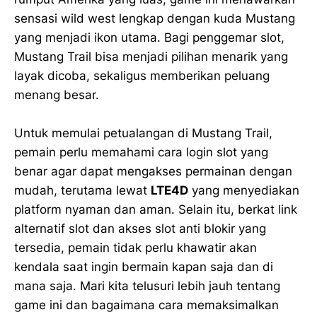
sensasi wild west lengkap dengan kuda Mustang
yang menjadi ikon utama. Bagi penggemar slot,
Mustang Trail bisa menjadi pilihan menarik yang
layak dicoba, sekaligus memberikan peluang
menang besar.
Untuk memulai petualangan di Mustang Trail,
pemain perlu memahami cara login slot yang
benar agar dapat mengakses permainan dengan
mudah, terutama lewat
LTE4D
yang menyediakan
platform nyaman dan aman. Selain itu, berkat link
alternatif slot dan akses slot anti blokir yang
tersedia, pemain tidak perlu khawatir akan
kendala saat ingin bermain kapan saja dan di
mana saja. Mari kita telusuri lebih jauh tentang
game ini dan bagaimana cara memaksimalkan