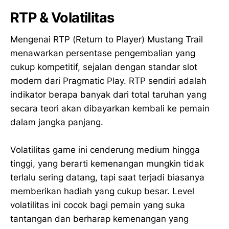
RTP & Volatilitas
Mengenai RTP (Return to Player) Mustang Trail
menawarkan persentase pengembalian yang
cukup kompetitif, sejalan dengan standar slot
modern dari Pragmatic Play. RTP sendiri adalah
indikator berapa banyak dari total taruhan yang
secara teori akan dibayarkan kembali ke pemain
dalam jangka panjang.
Volatilitas game ini cenderung medium hingga
tinggi, yang berarti kemenangan mungkin tidak
terlalu sering datang, tapi saat terjadi biasanya
memberikan hadiah yang cukup besar. Level
volatilitas ini cocok bagi pemain yang suka
tantangan dan berharap kemenangan yang