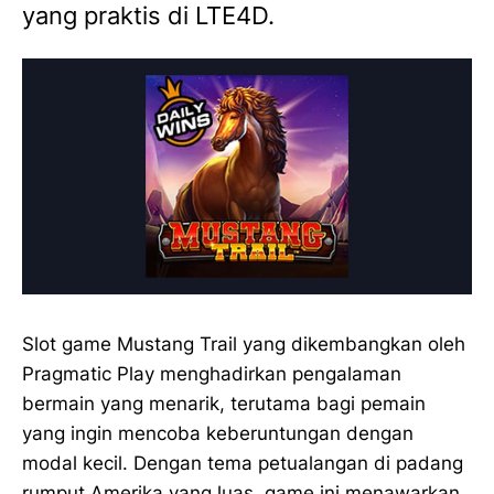
yang praktis di LTE4D.
Slot game Mustang Trail yang dikembangkan oleh
Pragmatic Play menghadirkan pengalaman
bermain yang menarik, terutama bagi pemain
yang ingin mencoba keberuntungan dengan
modal kecil. Dengan tema petualangan di padang
rumput Amerika yang luas, game ini menawarkan