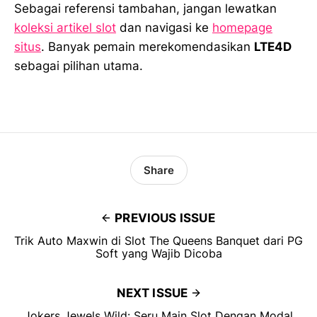
Sebagai referensi tambahan, jangan lewatkan
koleksi artikel slot
dan navigasi ke
homepage
situs
. Banyak pemain merekomendasikan
LTE4D
sebagai pilihan utama.
Share
PREVIOUS ISSUE
Trik Auto Maxwin di Slot The Queens Banquet dari PG
Soft yang Wajib Dicoba
NEXT ISSUE
Jokers Jewels Wild: Seru Main Slot Dengan Modal