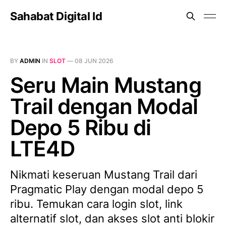
Sahabat Digital Id
BY
ADMIN
IN
SLOT
—
08 JUN 2026
Seru Main Mustang
Trail dengan Modal
Depo 5 Ribu di
LTE4D
Nikmati keseruan Mustang Trail dari
Pragmatic Play dengan modal depo 5
ribu. Temukan cara login slot, link
alternatif slot, dan akses slot anti blokir