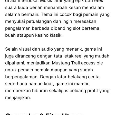
di alam terbuka. Musik latar yang epik dan efek
suara kuda berlari menambah kesan mendalam
selama bermain. Tema ini cocok bagi pemain yang
menyukai petualangan dan ingin merasakan
pengalaman berbeda dibanding slot bertema
buah ataupun kasino klasik.
Selain visual dan audio yang menarik, game ini
juga dirancang dengan tata letak reel yang mudah
dipahami, menjadikan Mustang Trail accessible
untuk pemain pemula maupun yang sudah
berpengalaman. Dengan latar belakang cerita
sederhana namun kuat, game ini mampu
memberikan hiburan sekaligus peluang profit yang
menjanjikan.