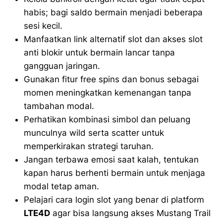
habis; bagi saldo bermain menjadi beberapa
sesi kecil.
Manfaatkan link alternatif slot dan akses slot
anti blokir untuk bermain lancar tanpa
gangguan jaringan.
Gunakan fitur free spins dan bonus sebagai
momen meningkatkan kemenangan tanpa
tambahan modal.
Perhatikan kombinasi simbol dan peluang
munculnya wild serta scatter untuk
memperkirakan strategi taruhan.
Jangan terbawa emosi saat kalah, tentukan
kapan harus berhenti bermain untuk menjaga
modal tetap aman.
Pelajari cara login slot yang benar di platform
LTE4D
agar bisa langsung akses Mustang Trail