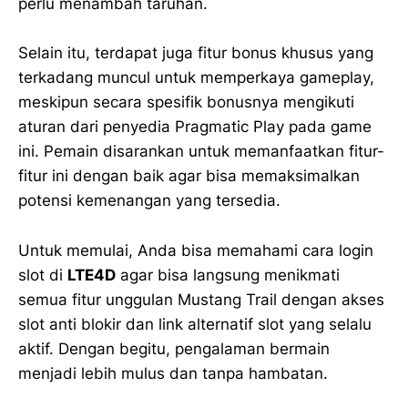
perlu menambah taruhan.
Selain itu, terdapat juga fitur bonus khusus yang
terkadang muncul untuk memperkaya gameplay,
meskipun secara spesifik bonusnya mengikuti
aturan dari penyedia Pragmatic Play pada game
ini. Pemain disarankan untuk memanfaatkan fitur-
fitur ini dengan baik agar bisa memaksimalkan
potensi kemenangan yang tersedia.
Untuk memulai, Anda bisa memahami cara login
slot di
LTE4D
agar bisa langsung menikmati
semua fitur unggulan Mustang Trail dengan akses
slot anti blokir dan link alternatif slot yang selalu
aktif. Dengan begitu, pengalaman bermain
menjadi lebih mulus dan tanpa hambatan.