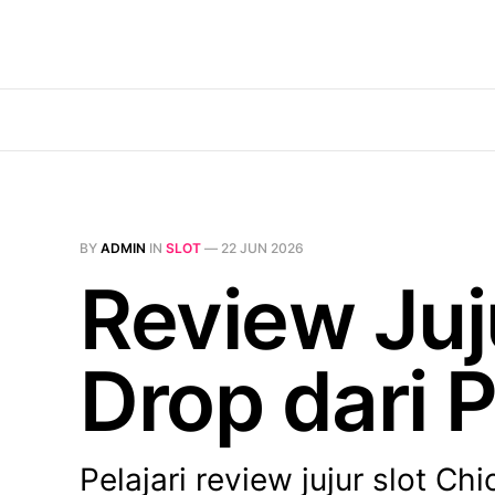
BY
ADMIN
IN
SLOT
—
22 JUN 2026
Review Juj
Drop dari 
Pelajari review jujur slot C