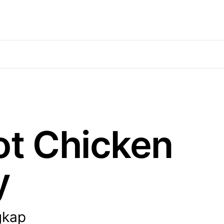
ot Chicken
y
gkap