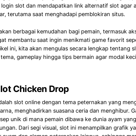
ogin slot dan mendapatkan link alternatif slot agar a
r, terutama saat menghadapi pemblokiran situs.
kan berbagai kemudahan bagi pemain, termasuk akse
gat membantu saat ingin menikmati game favorit sep
ikel ini, kita akan mengulas secara lengkap tentang s
i tema, gameplay hingga tips bermain agar modal keci
lot Chicken Drop
dalah slot online dengan tema peternakan yang me
rna, menghadirkan suasana ceria dan menghibur. G
ep unik di mana pemain dibawa ke dunia ayam yang 
ngan. Dari segi visual, slot ini menampilkan grafik y