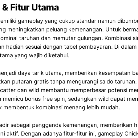
& Fitur Utama
emiliki gameplay yang cukup standar namun dibumbui
yang meningkatkan peluang kemenangan. Untuk berma
ominal taruhan dan memutar gulungan. Kombinasi si
 hadiah sesuai dengan tabel pembayaran. Di dalam 
utama yang wajib diketahui.
 menjadi daya tarik utama, memberikan kesempatan b
an putaran gratis tanpa mengurangi saldo taruhan. S
scatter dan wild membantu memperbesar potensi me
a memicu bonus free spin, sedangkan wild dapat me
tuk membentuk kombinasi menang lebih mudah.
 hadir sebagai pengganda kemenangan, memberikan h
 ini aktif. Dengan adanya fitur-fitur ini, gameplay Chi