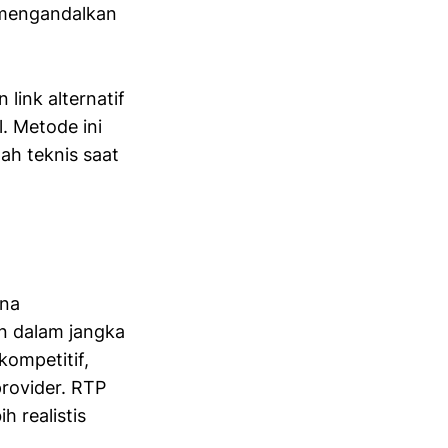
 mengandalkan
link alternatif
l. Metode ini
ah teknis saat
ena
n dalam jangka
kompetitif,
rovider. RTP
 realistis