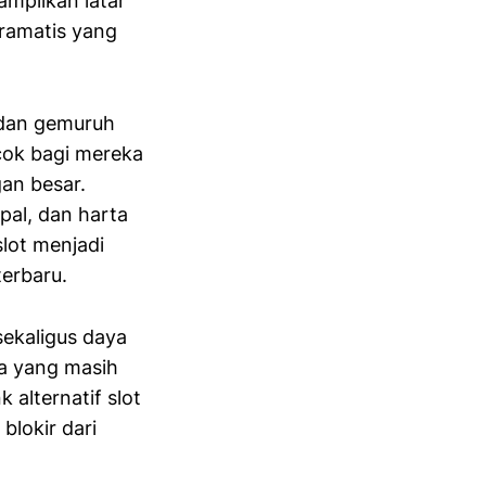
ampilkan latar
ramatis yang
dan gemuruh
cok bagi mereka
an besar.
pal, dan harta
lot menjadi
erbaru.
sekaligus daya
da yang masih
alternatif slot
lokir dari