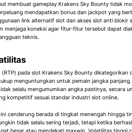
sebut membuat gameplay Krakens Sky Bounty tidak m
berpeluang mendapatkan bonus dan jackpot yang be
ggunaan link alternatif slot dan akses slot anti blokir
menjaga koneksi agar fitur-fitur tersebut dapat di
angguan teknis.
tilitas
r (RTP) pada slot Krakens Sky Bounty dikategorikan 
 cukup menguntungkan untuk pemain jangka panjang
tidak selalu mengumumkan angka pastinya, secara um
g kompetitif sesuai standar industri slot online.
e ini cenderung berada di tingkat menengah hingga tin
in tidak selalu sering terjadi, tetapi ketika berhasi
ngat besar atau mendekati maxwin. Volatilitas tinggi 