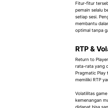
Fitur-fitur ter
pemain selalu 
setiap sesi. Pen
membantu dalam 
optimal tanpa g
RTP & Vola
Return to Playe
rata-rata yang
Pragmatic Play 
memiliki RTP yan
Volatilitas gam
kemenangan mungk
didapat bisa sa