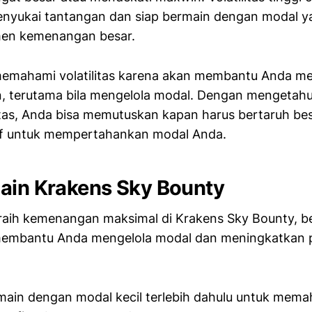
nyukai tantangan dan siap bermain dengan modal y
n kemenangan besar.
memahami volatilitas karena akan membantu Anda m
n, terutama bila mengelola modal. Dengan mengetahui
itas, Anda bisa memutuskan kapan harus bertaruh be
tif untuk mempertahankan modal Anda.
ain Krakens Sky Bounty
raih kemenangan maksimal di Krakens Sky Bounty, b
 membantu Anda mengelola modal dan meningkatkan 
main dengan modal kecil terlebih dahulu untuk mema