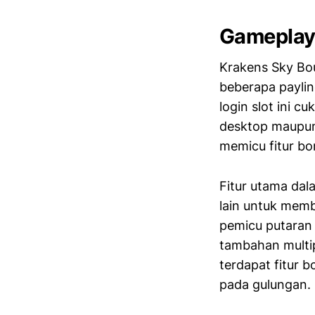
Gameplay 
Krakens Sky Bo
beberapa payli
login slot ini 
desktop maupun
memicu fitur bo
Fitur utama dal
lain untuk mem
pemicu putaran g
tambahan multip
terdapat fitur 
pada gulungan.