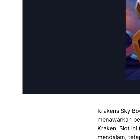
Krakens Sky Bou
menawarkan petu
Kraken. Slot in
mendalam, teta