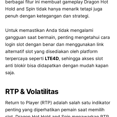
berbagai fitur ini membuat gameplay Dragon Hot
Hold and Spin tidak hanya menarik tetapi juga
penuh dengan ketegangan dan strategi.
Untuk memastikan Anda tidak mengalami
gangguan saat bermain, penting mengetahui cara
login slot dengan benar dan menggunakan link
alternatif slot yang disediakan oleh platform
terpercaya seperti
LTE4D
, sehingga akses slot
anti blokir bisa didapatkan dengan mudah kapan
saja.
RTP & Volatilitas
Return to Player (RTP) adalah salah satu indikator
penting yang diperhatikan pemain saat memilih
slot. Dragon Hot Hold and Spin menawarkan RTP