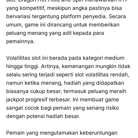
yang kompetitif, meskipun angka pastinya bisa
bervariasi tergantung platform penyedia. Secara
umum, game ini dirancang untuk memberikan
peluang menang yang adil kepada para
pemainnya.
Volatilitas slot ini berada pada kategori medium
hingga tinggi. Artinya, kemenangan mungkin tidak
selalu sering terjadi seperti slot volatilitas rendah,
namun ketika menang, hadiah yang didapatkan
biasanya cukup besar, termasuk peluang meraih
jackpot progresif terbesar. Ini membuat game
sangat cocok bagi pemain yang senang risiko
dengan potensi hadiah besar.
Pemain yang mengutamakan keberuntungan