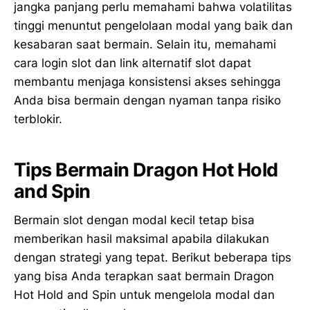
jangka panjang perlu memahami bahwa volatilitas
tinggi menuntut pengelolaan modal yang baik dan
kesabaran saat bermain. Selain itu, memahami
cara login slot dan link alternatif slot dapat
membantu menjaga konsistensi akses sehingga
Anda bisa bermain dengan nyaman tanpa risiko
terblokir.
Tips Bermain Dragon Hot Hold
and Spin
Bermain slot dengan modal kecil tetap bisa
memberikan hasil maksimal apabila dilakukan
dengan strategi yang tepat. Berikut beberapa tips
yang bisa Anda terapkan saat bermain Dragon
Hot Hold and Spin untuk mengelola modal dan