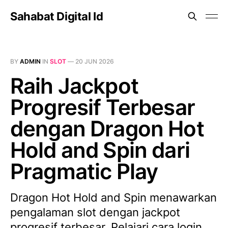
Sahabat Digital Id
BY
ADMIN
IN
SLOT
—
20 JUN 2026
Raih Jackpot
Progresif Terbesar
dengan Dragon Hot
Hold and Spin dari
Pragmatic Play
Dragon Hot Hold and Spin menawarkan
pengalaman slot dengan jackpot
progresif terbesar. Pelajari cara login