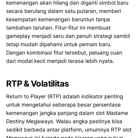
kemenangan akan hilang dan diganti simbol baru
secara berulang dalam satu putaran, memberi
kesempatan kemenangan beruntun tanpa
tambahan taruhan. Fitur-fitur ini membuat
gameplay menjadi seru dan penuh strategi sambil
tetap mudah dipahami untuk pemain baru.
Dengan kombinasi fitur tersebut, peluang cuan
dari modal kecil menjadi terasa lebih nyata.
RTP & Volatilitas
Return to Player (RTP) adalah indikator penting
untuk mengetahui seberapa besar persentase
kemenangan jangka panjang dalam slot Madame
Destiny Megaways. Walau angka pastinya bisa
sedikit berbeda antar platform, umumnya RTP slot