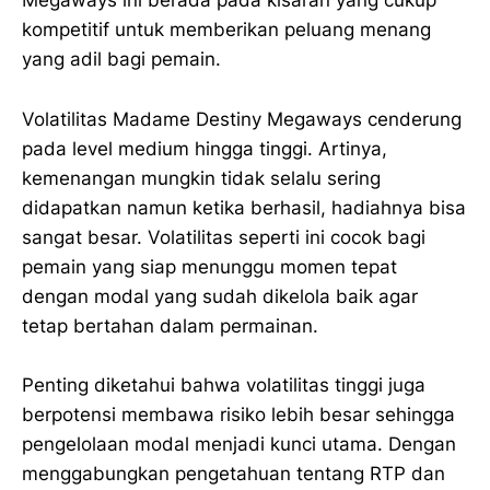
Megaways ini berada pada kisaran yang cukup
kompetitif untuk memberikan peluang menang
yang adil bagi pemain.
Volatilitas Madame Destiny Megaways cenderung
pada level medium hingga tinggi. Artinya,
kemenangan mungkin tidak selalu sering
didapatkan namun ketika berhasil, hadiahnya bisa
sangat besar. Volatilitas seperti ini cocok bagi
pemain yang siap menunggu momen tepat
dengan modal yang sudah dikelola baik agar
tetap bertahan dalam permainan.
Penting diketahui bahwa volatilitas tinggi juga
berpotensi membawa risiko lebih besar sehingga
pengelolaan modal menjadi kunci utama. Dengan
menggabungkan pengetahuan tentang RTP dan