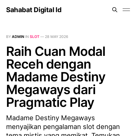
Sahabat Digital Id
BY
ADMIN
IN
SLOT
—
28 MAY 2026
Raih Cuan Modal
Receh dengan
Madame Destiny
Megaways dari
Pragmatic Play
Madame Destiny Megaways
menyajikan pengalaman slot dengan
tema mistis yang memikat. Temukan