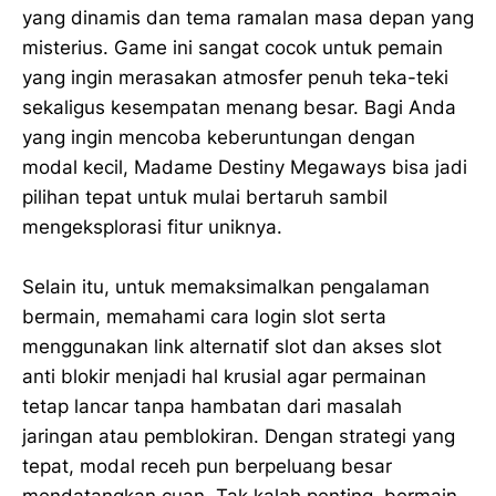
yang dinamis dan tema ramalan masa depan yang
misterius. Game ini sangat cocok untuk pemain
yang ingin merasakan atmosfer penuh teka-teki
sekaligus kesempatan menang besar. Bagi Anda
yang ingin mencoba keberuntungan dengan
modal kecil, Madame Destiny Megaways bisa jadi
pilihan tepat untuk mulai bertaruh sambil
mengeksplorasi fitur uniknya.
Selain itu, untuk memaksimalkan pengalaman
bermain, memahami cara login slot serta
menggunakan link alternatif slot dan akses slot
anti blokir menjadi hal krusial agar permainan
tetap lancar tanpa hambatan dari masalah
jaringan atau pemblokiran. Dengan strategi yang
tepat, modal receh pun berpeluang besar