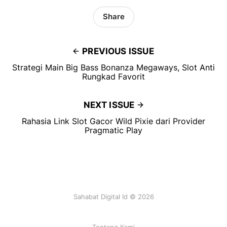
Share
PREVIOUS ISSUE
Strategi Main Big Bass Bonanza Megaways, Slot Anti
Rungkad Favorit
NEXT ISSUE
Rahasia Link Slot Gacor Wild Pixie dari Provider
Pragmatic Play
Sahabat Digital Id © 2026