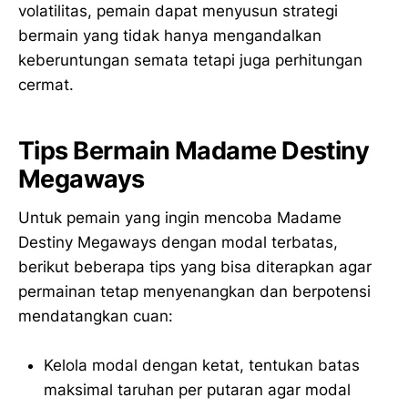
volatilitas, pemain dapat menyusun strategi
bermain yang tidak hanya mengandalkan
keberuntungan semata tetapi juga perhitungan
cermat.
Tips Bermain Madame Destiny
Megaways
Untuk pemain yang ingin mencoba Madame
Destiny Megaways dengan modal terbatas,
berikut beberapa tips yang bisa diterapkan agar
permainan tetap menyenangkan dan berpotensi
mendatangkan cuan:
Kelola modal dengan ketat, tentukan batas
maksimal taruhan per putaran agar modal