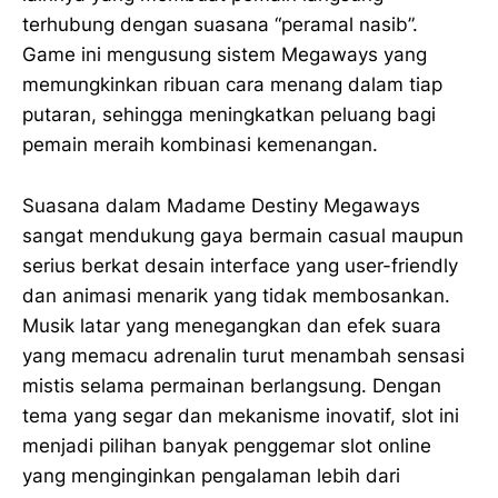
terhubung dengan suasana “peramal nasib”.
Game ini mengusung sistem Megaways yang
memungkinkan ribuan cara menang dalam tiap
putaran, sehingga meningkatkan peluang bagi
pemain meraih kombinasi kemenangan.
Suasana dalam Madame Destiny Megaways
sangat mendukung gaya bermain casual maupun
serius berkat desain interface yang user-friendly
dan animasi menarik yang tidak membosankan.
Musik latar yang menegangkan dan efek suara
yang memacu adrenalin turut menambah sensasi
mistis selama permainan berlangsung. Dengan
tema yang segar dan mekanisme inovatif, slot ini
menjadi pilihan banyak penggemar slot online
yang menginginkan pengalaman lebih dari