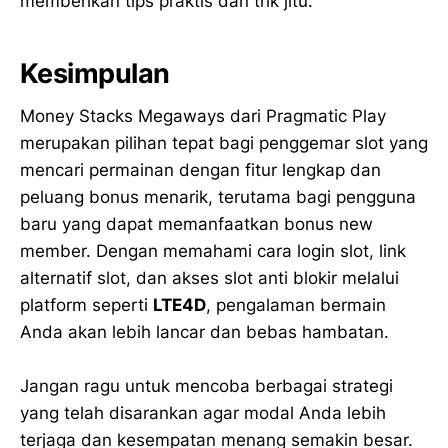
memberikan tips praktis dan trik jitu.
Kesimpulan
Money Stacks Megaways dari Pragmatic Play
merupakan pilihan tepat bagi penggemar slot yang
mencari permainan dengan fitur lengkap dan
peluang bonus menarik, terutama bagi pengguna
baru yang dapat memanfaatkan bonus new
member. Dengan memahami cara login slot, link
alternatif slot, dan akses slot anti blokir melalui
platform seperti
LTE4D
, pengalaman bermain
Anda akan lebih lancar dan bebas hambatan.
Jangan ragu untuk mencoba berbagai strategi
yang telah disarankan agar modal Anda lebih
terjaga dan kesempatan menang semakin besar.