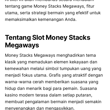
tentang game Money Stacks Megaways, fitur
utama, serta strategi bermain yang efektif untuk
memaksimalkan kemenangan Anda.
Tentang Slot Money Stacks
Megaways
Money Stacks Megaways menghadirkan tema
klasik yang memadukan elemen kekayaan dan
kemewahan melalui simbol tumpukan uang yang
menjadi fokus utama. Grafis yang atraktif dengan
warna-warna cerah memberikan suasana yang
hidup dan menarik bagi para pemain. Suasana
kasino modern terasa dalam setiap putaran,
membuat pengalaman bermain menjadi semakin
menyenangkan dan mengasyikkan.