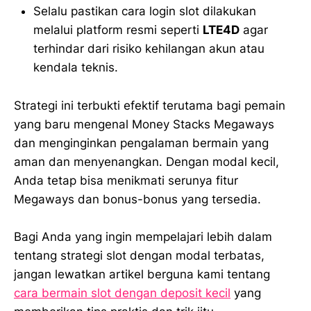
Selalu pastikan cara login slot dilakukan
melalui platform resmi seperti
LTE4D
agar
terhindar dari risiko kehilangan akun atau
kendala teknis.
Strategi ini terbukti efektif terutama bagi pemain
yang baru mengenal Money Stacks Megaways
dan menginginkan pengalaman bermain yang
aman dan menyenangkan. Dengan modal kecil,
Anda tetap bisa menikmati serunya fitur
Megaways dan bonus-bonus yang tersedia.
Bagi Anda yang ingin mempelajari lebih dalam
tentang strategi slot dengan modal terbatas,
jangan lewatkan artikel berguna kami tentang
cara bermain slot dengan deposit kecil
yang