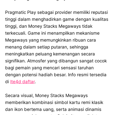
Pragmatic Play sebagai provider memiliki reputasi
tinggi dalam menghadirkan game dengan kualitas
tinggi, dan Money Stacks Megaways tidak
terkecuali. Game ini menampilkan mekanisme
Megaways yang memungkinkan ribuan cara
menang dalam setiap putaran, sehingga
meningkatkan peluang kemenangan secara
signifikan. Atmosfer yang dibangun sangat cocok
bagi pemain yang mencari sensasi taruhan
dengan potensi hadiah besar. Info resmi tersedia
di
lte4d daftar
.
Secara visual, Money Stacks Megaways
memberikan kombinasi simbol kartu remi klasik
dan ikon bertema uang, serta animasi dinamis