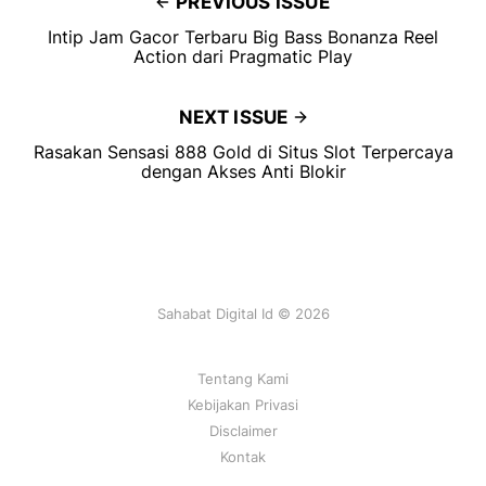
PREVIOUS ISSUE
Intip Jam Gacor Terbaru Big Bass Bonanza Reel
Action dari Pragmatic Play
NEXT ISSUE
Rasakan Sensasi 888 Gold di Situs Slot Terpercaya
dengan Akses Anti Blokir
Sahabat Digital Id © 2026
Tentang Kami
Kebijakan Privasi
Disclaimer
Kontak