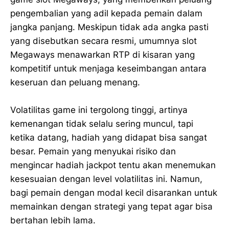
pengembalian yang adil kepada pemain dalam
jangka panjang. Meskipun tidak ada angka pasti
yang disebutkan secara resmi, umumnya slot
Megaways menawarkan RTP di kisaran yang
kompetitif untuk menjaga keseimbangan antara
keseruan dan peluang menang.
Volatilitas game ini tergolong tinggi, artinya
kemenangan tidak selalu sering muncul, tapi
ketika datang, hadiah yang didapat bisa sangat
besar. Pemain yang menyukai risiko dan
mengincar hadiah jackpot tentu akan menemukan
kesesuaian dengan level volatilitas ini. Namun,
bagi pemain dengan modal kecil disarankan untuk
memainkan dengan strategi yang tepat agar bisa
bertahan lebih lama.