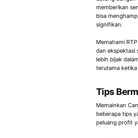
memberikan sen
bisa menghampir
signifikan.
Memahami RTP da
dan ekspektasi 
lebih bijak da
terutama ketik
Tips Ber
Memainkan Cand
beberapa tips y
peluang profit y