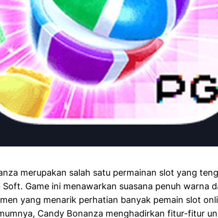
anza merupakan salah satu permainan slot yang teng
G Soft. Game ini menawarkan suasana penuh warna d
men yang menarik perhatian banyak pemain slot onl
umumnya, Candy Bonanza menghadirkan fitur-fitur un