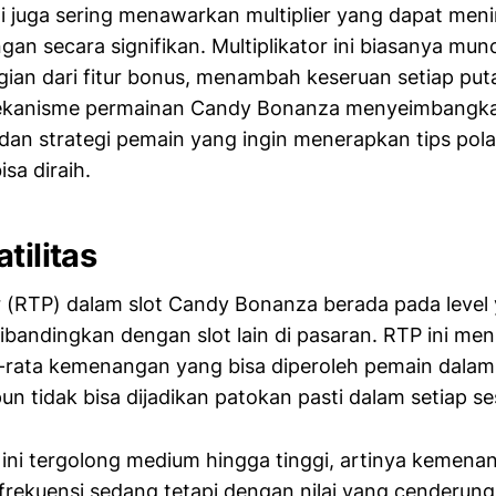
 ini juga sering menawarkan multiplier yang dapat me
an secara signifikan. Multiplikator ini biasanya mun
gian dari fitur bonus, menambah keseruan setiap put
ekanisme permainan Candy Bonanza menyeimbangka
an strategi pemain yang ingin menerapkan tips pol
isa diraih.
tilitas
r (RTP) dalam slot Candy Bonanza berada pada level
 dibandingkan dengan slot lain di pasaran. RTP ini me
a-rata kemenangan yang bisa diperoleh pemain dalam
un tidak bisa dijadikan patokan pasti dalam setiap se
e ini tergolong medium hingga tinggi, artinya kemena
rekuensi sedang tetapi dengan nilai yang cenderung l