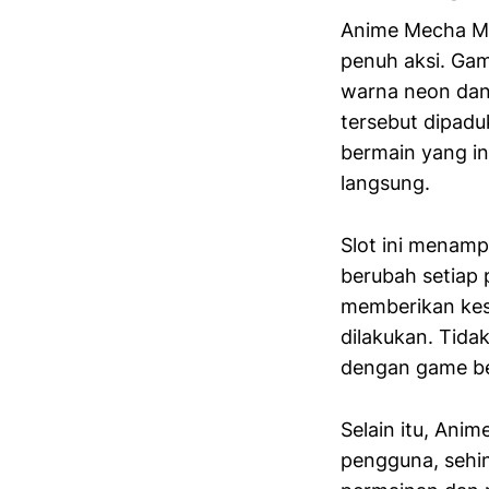
Anime Mecha Me
penuh aksi. Gam
warna neon dan 
tersebut dipad
bermain yang i
langsung.
Slot ini menam
berubah setiap p
memberikan kesa
dilakukan. Tida
dengan game ber
Selain itu, Ani
pengguna, sehi