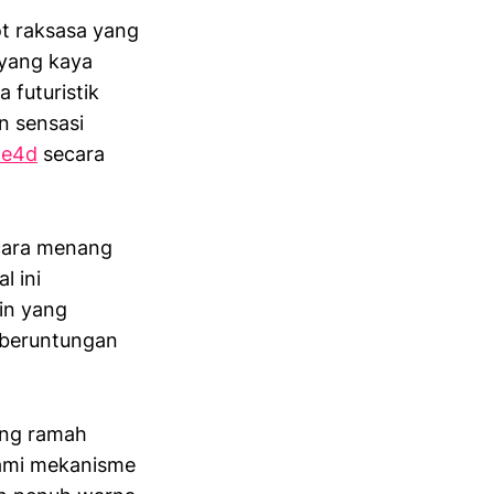
t raksasa yang
 yang kaya
 futuristik
n sensasi
te4d
secara
cara menang
l ini
in yang
eberuntungan
ang ramah
ami mekanisme