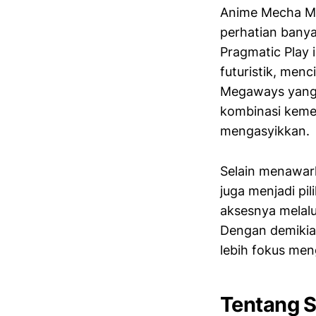
Anime Mecha Me
perhatian banya
Pragmatic Play
futuristik, menc
Megaways yang 
kombinasi kem
mengasyikkan.
Selain menawar
juga menjadi pi
aksesnya melalui 
Dengan demikia
lebih fokus men
Tentang 