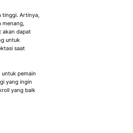
tinggi. Artinya,
ka menang,
t akan dapat
ng untuk
ktasi saat
k untuk pemain
i yang ingin
roll yang baik