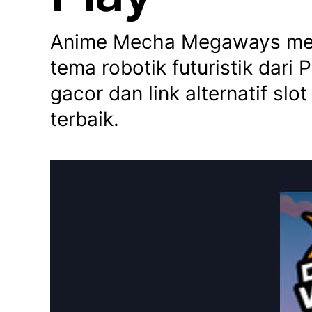
Anime Mecha Megaways meng
tema robotik futuristik dari
gacor dan link alternatif slo
terbaik.