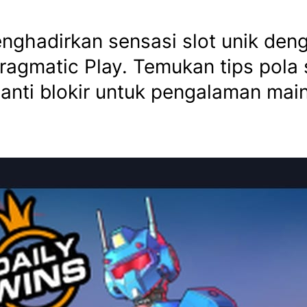
hadirkan sensasi slot unik den
 Pragmatic Play. Temukan tips pola 
t anti blokir untuk pengalaman mai