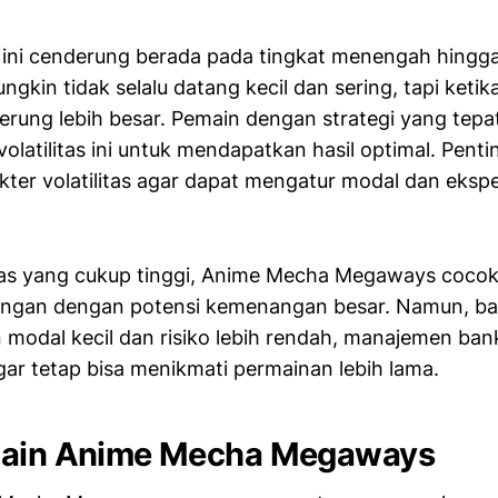
e ini cenderung berada pada tingkat menengah hingga 
kin tidak selalu datang kecil dan sering, tapi keti
rung lebih besar. Pemain dengan strategi yang tepa
latilitas ini untuk mendapatkan hasil optimal. Penti
er volatilitas agar dapat mengatur modal dan ekspe
itas yang cukup tinggi, Anime Mecha Megaways coco
angan dengan potensi kemenangan besar. Namun, bag
modal kecil dan risiko lebih rendah, manajemen bank
gar tetap bisa menikmati permainan lebih lama.
main Anime Mecha Megaways