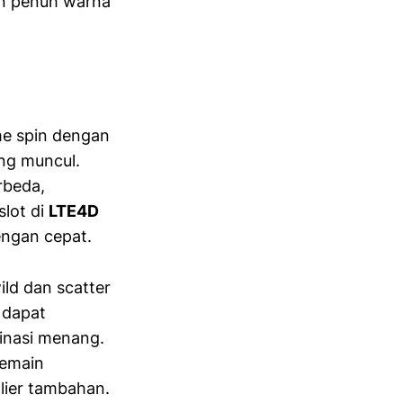
an penuh warna
.
e spin dengan
ng muncul.
rbeda,
lot di
LTE4D
engan cepat.
ld dan scatter
 dapat
inasi menang.
pemain
lier tambahan.