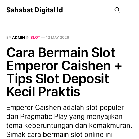
Sahabat Digital Id
BY
ADMIN
IN
SLOT
—
12 MAY 2026
Cara Bermain Slot
Emperor Caishen +
Tips Slot Deposit
Kecil Praktis
Emperor Caishen adalah slot populer
dari Pragmatic Play yang menyajikan
tema keberuntungan dan kemakmuran.
Simak cara bermain slot online ini