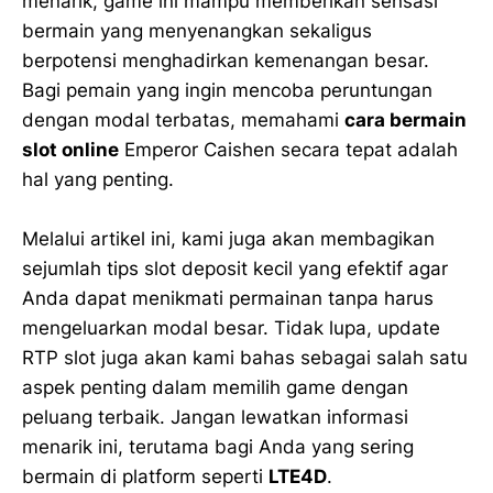
menarik, game ini mampu memberikan sensasi
bermain yang menyenangkan sekaligus
berpotensi menghadirkan kemenangan besar.
Bagi pemain yang ingin mencoba peruntungan
dengan modal terbatas, memahami
cara bermain
slot online
Emperor Caishen secara tepat adalah
hal yang penting.
Melalui artikel ini, kami juga akan membagikan
sejumlah tips slot deposit kecil yang efektif agar
Anda dapat menikmati permainan tanpa harus
mengeluarkan modal besar. Tidak lupa, update
RTP slot juga akan kami bahas sebagai salah satu
aspek penting dalam memilih game dengan
peluang terbaik. Jangan lewatkan informasi
menarik ini, terutama bagi Anda yang sering
bermain di platform seperti
LTE4D
.