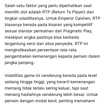
Salah satu faktor yang perlu diperhatikan saat
memilih slot adalah RTP (Return To Player) dan
tingkat volatilitasnya. Untuk Emperor Caishen, RTP
biasanya berada pada kisaran yang kompetitif
sesuai standar permainan dari Pragmatic Play,
meskipun angka pastinya bisa berbeda
tergantung versi dan situs penyedia. RTP ini
mengindikasikan persentase rata-rata
pengembalian kemenangan kepada pemain dalam
jangka panjang.
Volatilitas game ini cenderung berada pada level
sedang hingga tinggi, yang berarti kemenangan
memang tidak terlalu sering keluar, tapi saat
menang hadiahnya cenderung lebih besar. Untuk
pemain dengan modal kecil, penting memahami