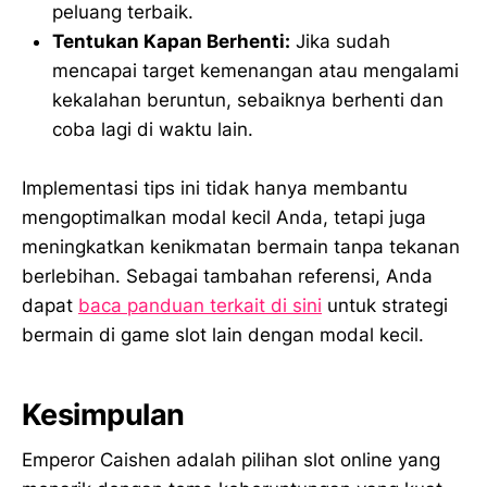
peluang terbaik.
Tentukan Kapan Berhenti:
Jika sudah
mencapai target kemenangan atau mengalami
kekalahan beruntun, sebaiknya berhenti dan
coba lagi di waktu lain.
Implementasi tips ini tidak hanya membantu
mengoptimalkan modal kecil Anda, tetapi juga
meningkatkan kenikmatan bermain tanpa tekanan
berlebihan. Sebagai tambahan referensi, Anda
dapat
baca panduan terkait di sini
untuk strategi
bermain di game slot lain dengan modal kecil.
Kesimpulan
Emperor Caishen adalah pilihan slot online yang