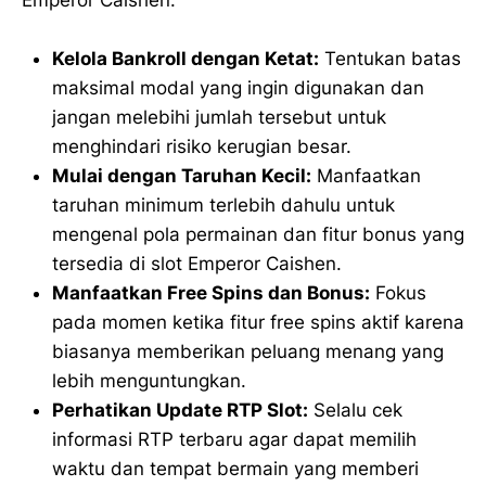
Kelola Bankroll dengan Ketat:
Tentukan batas
maksimal modal yang ingin digunakan dan
jangan melebihi jumlah tersebut untuk
menghindari risiko kerugian besar.
Mulai dengan Taruhan Kecil:
Manfaatkan
taruhan minimum terlebih dahulu untuk
mengenal pola permainan dan fitur bonus yang
tersedia di slot Emperor Caishen.
Manfaatkan Free Spins dan Bonus:
Fokus
pada momen ketika fitur free spins aktif karena
biasanya memberikan peluang menang yang
lebih menguntungkan.
Perhatikan Update RTP Slot:
Selalu cek
informasi RTP terbaru agar dapat memilih
waktu dan tempat bermain yang memberi