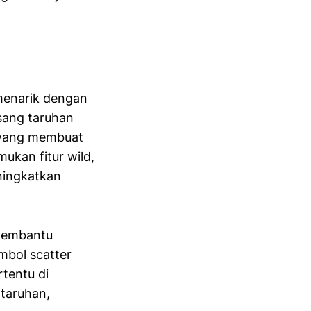
menarik dengan
sang taruhan
, yang membuat
ukan fitur wild,
eningkatkan
 membantu
mbol scatter
rtentu di
taruhan,