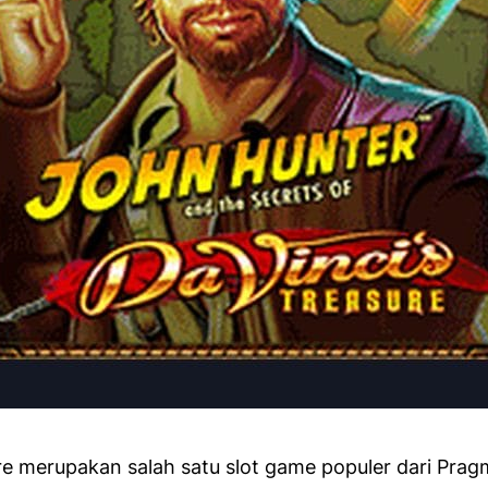
re merupakan salah satu slot game populer dari Prag