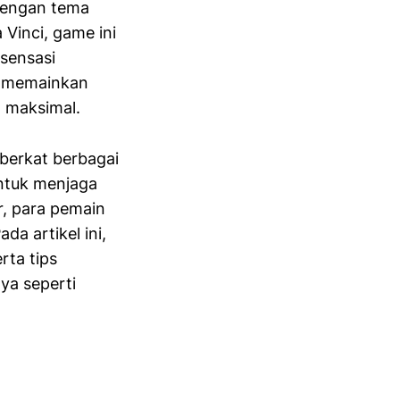
Dengan tema
inci, game ini
sensasi
a memainkan
n maksimal.
 berkat berbagai
untuk menjaga
r, para pemain
a artikel ini,
rta tips
ya seperti