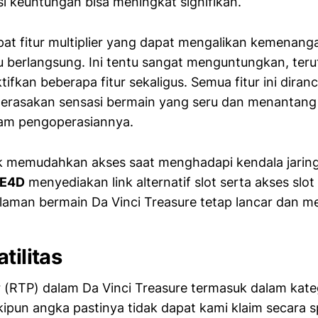
i keuntungan bisa meningkat signifikan.
dapat fitur multiplier yang dapat mengalikan kemenan
u berlangsung. Ini tentu sangat menguntungkan, teru
ifkan beberapa fitur sekaligus. Semua fitur ini diran
erasakan sensasi bermain yang seru dan menantang
alam pengoperasiannya.
ntuk memudahkan akses saat menghadapi kendala jarin
TE4D
menyediakan link alternatif slot serta akses slot 
laman bermain Da Vinci Treasure tetap lancar dan 
tilitas
r (RTP) dalam Da Vinci Treasure termasuk dalam kate
kipun angka pastinya tidak dapat kami klaim secara s