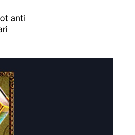
ot anti
ari