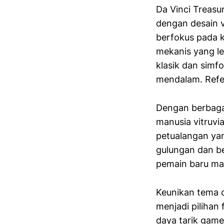
Da Vinci Treasu
dengan desain v
berfokus pada k
mekanis yang l
klasik dan sim
mendalam. Refer
Dengan berbagai
manusia vitruvia
petualangan yan
gulungan dan b
pemain baru ma
Keunikan tema d
menjadi pilihan 
daya tarik game