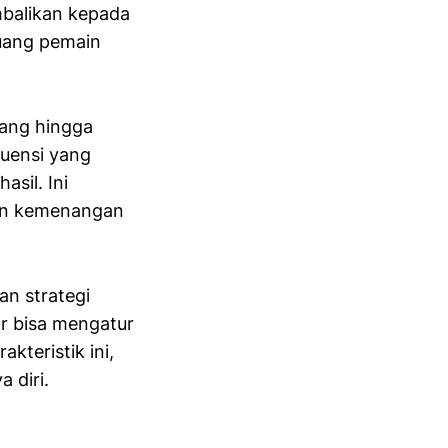
embalikan kepada
luang pemain
dang hingga
kuensi yang
asil. Ini
kan kemenangan
n strategi
r bisa mengatur
kteristik ini,
 diri.