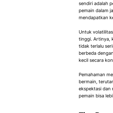
sendiri adalah 
pemain dalam ja
mendapatkan k
Untuk volatilita
tinggi. Artinya
tidak terlalu se
berbeda dengan
kecil secara kon
Pemahaman meng
bermain, terut
ekspektasi dan 
pemain bisa leb