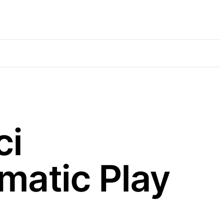
ci
gmatic Play