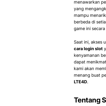
menawarkan pen
yang mengangka
mampu menarik 
berbeda di set
game ini secara
Saat ini, akses
cara login slot
y
kenyamanan berm
dapat menikmati
kami akan memba
menang buat pem
LTE4D
.
Tentang S