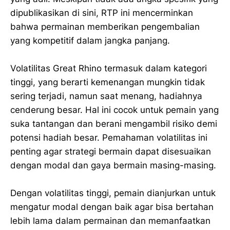
dipublikasikan di sini, RTP ini mencerminkan
bahwa permainan memberikan pengembalian
yang kompetitif dalam jangka panjang.
Volatilitas Great Rhino termasuk dalam kategori
tinggi, yang berarti kemenangan mungkin tidak
sering terjadi, namun saat menang, hadiahnya
cenderung besar. Hal ini cocok untuk pemain yang
suka tantangan dan berani mengambil risiko demi
potensi hadiah besar. Pemahaman volatilitas ini
penting agar strategi bermain dapat disesuaikan
dengan modal dan gaya bermain masing-masing.
Dengan volatilitas tinggi, pemain dianjurkan untuk
mengatur modal dengan baik agar bisa bertahan
lebih lama dalam permainan dan memanfaatkan