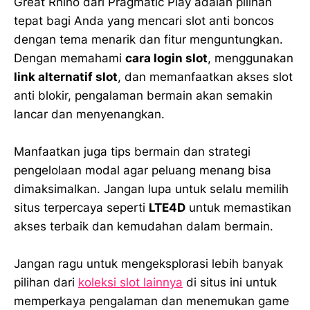
Great Rhino dari Pragmatic Play adalah pilihan
tepat bagi Anda yang mencari slot anti boncos
dengan tema menarik dan fitur menguntungkan.
Dengan memahami
cara login slot
, menggunakan
link alternatif slot
, dan memanfaatkan akses slot
anti blokir, pengalaman bermain akan semakin
lancar dan menyenangkan.
Manfaatkan juga tips bermain dan strategi
pengelolaan modal agar peluang menang bisa
dimaksimalkan. Jangan lupa untuk selalu memilih
situs terpercaya seperti
LTE4D
untuk memastikan
akses terbaik dan kemudahan dalam bermain.
Jangan ragu untuk mengeksplorasi lebih banyak
pilihan dari
koleksi slot lainnya
di situs ini untuk
memperkaya pengalaman dan menemukan game