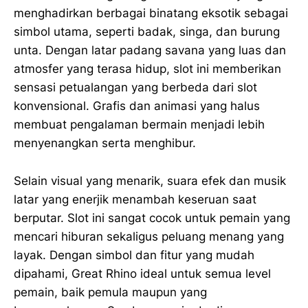
menghadirkan berbagai binatang eksotik sebagai
simbol utama, seperti badak, singa, dan burung
unta. Dengan latar padang savana yang luas dan
atmosfer yang terasa hidup, slot ini memberikan
sensasi petualangan yang berbeda dari slot
konvensional. Grafis dan animasi yang halus
membuat pengalaman bermain menjadi lebih
menyenangkan serta menghibur.
Selain visual yang menarik, suara efek dan musik
latar yang enerjik menambah keseruan saat
berputar. Slot ini sangat cocok untuk pemain yang
mencari hiburan sekaligus peluang menang yang
layak. Dengan simbol dan fitur yang mudah
dipahami, Great Rhino ideal untuk semua level
pemain, baik pemula maupun yang