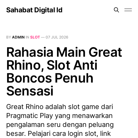
Sahabat Digital Id
BY
ADMIN
IN
SLOT
—
07 JUL 2026
Rahasia Main Great
Rhino, Slot Anti
Boncos Penuh
Sensasi
Great Rhino adalah slot game dari
Pragmatic Play yang menawarkan
pengalaman seru dengan peluang
besar. Pelajari cara login slot, link