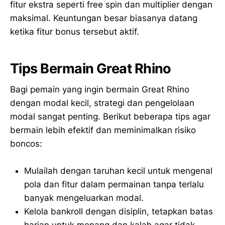
fitur ekstra seperti free spin dan multiplier dengan
maksimal. Keuntungan besar biasanya datang
ketika fitur bonus tersebut aktif.
Tips Bermain Great Rhino
Bagi pemain yang ingin bermain Great Rhino
dengan modal kecil, strategi dan pengelolaan
modal sangat penting. Berikut beberapa tips agar
bermain lebih efektif dan meminimalkan risiko
boncos:
Mulailah dengan taruhan kecil untuk mengenal
pola dan fitur dalam permainan tanpa terlalu
banyak mengeluarkan modal.
Kelola bankroll dengan disiplin, tetapkan batas