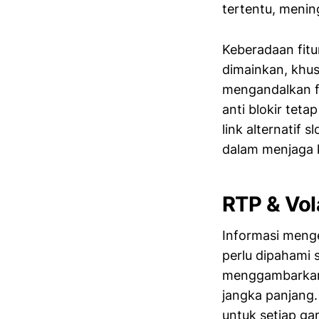
tertentu, menin
Keberadaan fitu
dimainkan, khu
mengandalkan fr
anti blokir tet
link alternatif 
dalam menjaga k
RTP & Vola
Informasi menge
perlu dipahami 
menggambarkan 
jangka panjang.
untuk setiap ga