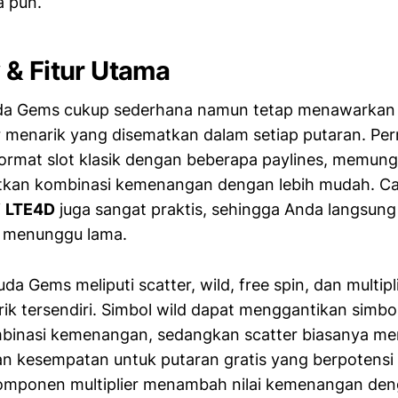
a pun.
& Fitur Utama
da Gems cukup sederhana namun tetap menawarkan
tur menarik yang disematkan dalam setiap putaran. Per
rmat slot klasik dengan beberapa paylines, memun
kan kombinasi kemenangan dengan lebih mudah. Cara
i
LTE4D
juga sangat praktis, sehingga Anda langsung
u menunggu lama.
da Gems meliputi scatter, wild, free spin, dan multipl
rik tersendiri. Simbol wild dapat menggantikan simbo
binasi kemenangan, sedangkan scatter biasanya memi
an kesempatan untuk putaran gratis yang berpotens
Komponen multiplier menambah nilai kemenangan de