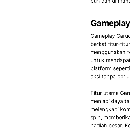
pun dan di man
Gameplay 
Gameplay Garu
berkat fitur-fi
menggunakan fo
untuk mendapat
platform sepert
aksi tanpa perl
Fitur utama Garu
menjadi daya ta
melengkapi kom
spin, memberik
hadiah besar. 