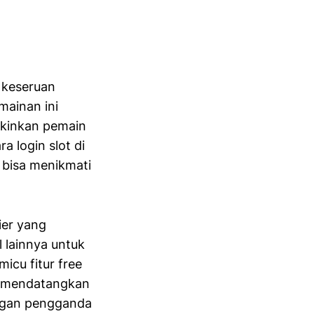
 keseruan
mainan ini
gkinkan pemain
 login slot di
 bisa menikmati
ier yang
l lainnya untuk
cu fitur free
i mendatangkan
ngan pengganda