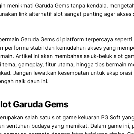
gin menikmati Garuda Gems tanpa kendala, mengetahu
akan link alternatif slot sangat penting agar akses sl
bermain Garuda Gems di platform terpercaya seperti
n performa stabil dan kemudahan akses yang mem
ain. Artikel ini akan membahas seluk-beluk slot g
i tema, gameplay, fitur utama, hingga tips bermain mo
gkad. Jangan lewatkan kesempatan untuk eksplorasi s
ngah naik daun ini.
Slot Garuda Gems
rupakan salah satu slot game keluaran PG Soft yan
an sentuhan budaya yang memikat. Dalam game ini, p