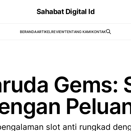
Sahabat Digital Id
BERANDA
ARTIKEL
REVIEW
TENTANG KAMI
KONTAK
ruda Gems: S
engan Peluan
ngalaman slot anti rungkad den