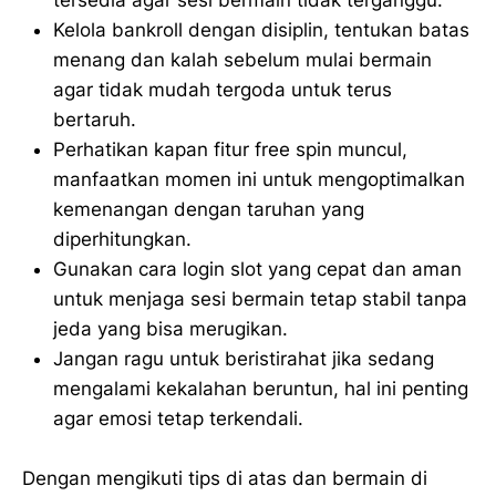
tersedia agar sesi bermain tidak terganggu.
Kelola bankroll dengan disiplin, tentukan batas
menang dan kalah sebelum mulai bermain
agar tidak mudah tergoda untuk terus
bertaruh.
Perhatikan kapan fitur free spin muncul,
manfaatkan momen ini untuk mengoptimalkan
kemenangan dengan taruhan yang
diperhitungkan.
Gunakan cara login slot yang cepat dan aman
untuk menjaga sesi bermain tetap stabil tanpa
jeda yang bisa merugikan.
Jangan ragu untuk beristirahat jika sedang
mengalami kekalahan beruntun, hal ini penting
agar emosi tetap terkendali.
Dengan mengikuti tips di atas dan bermain di