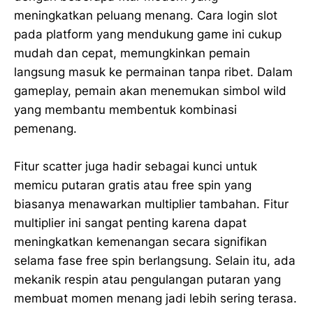
meningkatkan peluang menang. Cara login slot
pada platform yang mendukung game ini cukup
mudah dan cepat, memungkinkan pemain
langsung masuk ke permainan tanpa ribet. Dalam
gameplay, pemain akan menemukan simbol wild
yang membantu membentuk kombinasi
pemenang.
Fitur scatter juga hadir sebagai kunci untuk
memicu putaran gratis atau free spin yang
biasanya menawarkan multiplier tambahan. Fitur
multiplier ini sangat penting karena dapat
meningkatkan kemenangan secara signifikan
selama fase free spin berlangsung. Selain itu, ada
mekanik respin atau pengulangan putaran yang
membuat momen menang jadi lebih sering terasa.