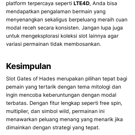
platform terpercaya seperti
LTE4D
, Anda bisa
mendapatkan pengalaman bermain yang
menyenangkan sekaligus berpeluang meraih cuan
modal receh secara konsisten. Jangan lupa juga
untuk mengeksplorasi koleksi slot lainnya agar
variasi permainan tidak membosankan.
Kesimpulan
Slot Gates of Hades merupakan pilihan tepat bagi
pemain yang tertarik dengan tema mitologi dan
ingin mencoba keberuntungan dengan modal
terbatas. Dengan fitur lengkap seperti free spin,
multiplier, dan simbol wild, permainan ini
menawarkan peluang menang yang menarik jika
dimainkan dengan strategi yang tepat.