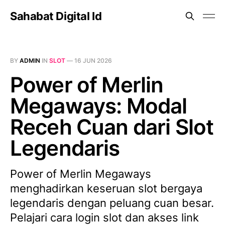
Sahabat Digital Id
BY
ADMIN
IN
SLOT
—
16 JUN 2026
Power of Merlin
Megaways: Modal
Receh Cuan dari Slot
Legendaris
Power of Merlin Megaways
menghadirkan keseruan slot bergaya
legendaris dengan peluang cuan besar.
Pelajari cara login slot dan akses link