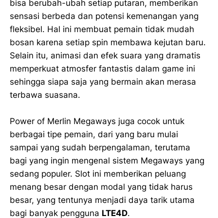
bisa berubah-ubah setiap putaran, memberikan
sensasi berbeda dan potensi kemenangan yang
fleksibel. Hal ini membuat pemain tidak mudah
bosan karena setiap spin membawa kejutan baru.
Selain itu, animasi dan efek suara yang dramatis
memperkuat atmosfer fantastis dalam game ini
sehingga siapa saja yang bermain akan merasa
terbawa suasana.
Power of Merlin Megaways juga cocok untuk
berbagai tipe pemain, dari yang baru mulai
sampai yang sudah berpengalaman, terutama
bagi yang ingin mengenal sistem Megaways yang
sedang populer. Slot ini memberikan peluang
menang besar dengan modal yang tidak harus
besar, yang tentunya menjadi daya tarik utama
bagi banyak pengguna
LTE4D
.