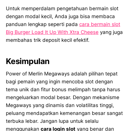
Untuk memperdalam pengetahuan bermain slot
dengan modal kecil, Anda juga bisa membaca
panduan lengkap seperti pada
cara bermain slot
Big Burger Load It Up With Xtra Cheese
yang juga
membahas trik deposit kecil efektif.
Kesimpulan
Power of Merlin Megaways adalah pilihan tepat
bagi pemain yang ingin mencoba slot dengan
tema unik dan fitur bonus melimpah tanpa harus
mengeluarkan modal besar. Dengan mekanisme
Megaways yang dinamis dan volatilitas tinggi,
peluang mendapatkan kemenangan besar sangat
terbuka lebar. Jangan lupa untuk selalu
menggunakan
cara login slot
yang benar dan