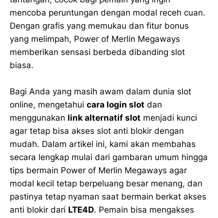
mencoba peruntungan dengan modal receh cuan.
Dengan grafis yang memukau dan fitur bonus
yang melimpah, Power of Merlin Megaways
memberikan sensasi berbeda dibanding slot
biasa.
Bagi Anda yang masih awam dalam dunia slot
online, mengetahui
cara login slot
dan
menggunakan
link alternatif slot
menjadi kunci
agar tetap bisa akses slot anti blokir dengan
mudah. Dalam artikel ini, kami akan membahas
secara lengkap mulai dari gambaran umum hingga
tips bermain Power of Merlin Megaways agar
modal kecil tetap berpeluang besar menang, dan
pastinya tetap nyaman saat bermain berkat akses
anti blokir dari
LTE4D
. Pemain bisa mengakses