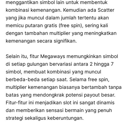
menggantikan simbol lain untuk membentuk
kombinasi kemenangan. Kemudian ada Scatter
yang jika muncul dalam jumlah tertentu akan
memicu putaran gratis (free spin), sering kali
dengan tambahan multiplier yang meningkatkan
kemenangan secara signifikan.
Selain itu, fitur Megaways memungkinkan simbol
di setiap gulungan bervariasi antara 2 hingga 7
simbol, membuat kombinasi yang muncul
berbeda-beda setiap saat. Selama free spin,
multiplier kemenangan biasanya bertambah tanpa
batas yang mendongkrak potensi payout besar.
Fitur-fitur ini menjadikan slot ini sangat dinamis
dan memberikan sensasi bermain yang penuh
strategi sekaligus keberuntungan.