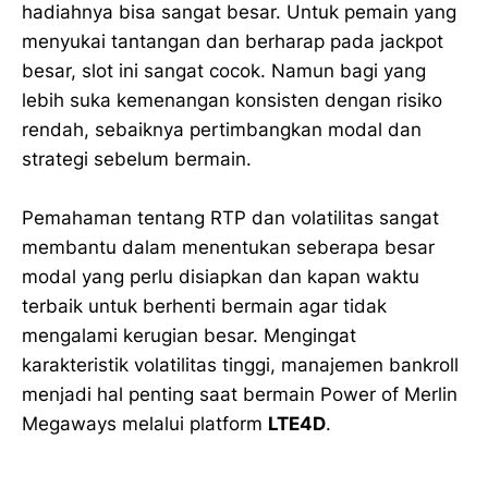
hadiahnya bisa sangat besar. Untuk pemain yang
menyukai tantangan dan berharap pada jackpot
besar, slot ini sangat cocok. Namun bagi yang
lebih suka kemenangan konsisten dengan risiko
rendah, sebaiknya pertimbangkan modal dan
strategi sebelum bermain.
Pemahaman tentang RTP dan volatilitas sangat
membantu dalam menentukan seberapa besar
modal yang perlu disiapkan dan kapan waktu
terbaik untuk berhenti bermain agar tidak
mengalami kerugian besar. Mengingat
karakteristik volatilitas tinggi, manajemen bankroll
menjadi hal penting saat bermain Power of Merlin
Megaways melalui platform
LTE4D
.