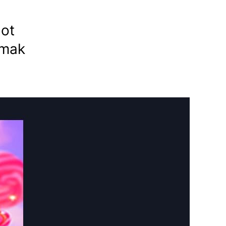
lot
imak