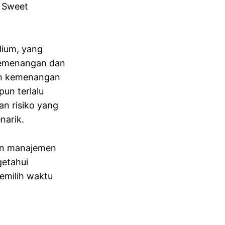
, Sweet
dium, yang
 kemenangan dan
an kemenangan
pun terlalu
an risiko yang
narik.
dan manajemen
getahui
memilih waktu