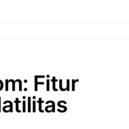
m: Fitur
tilitas