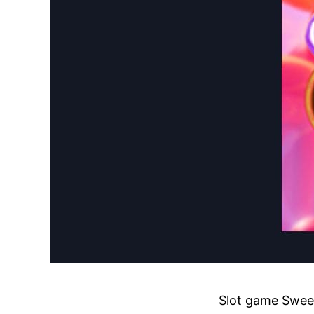
Slot game Sweet