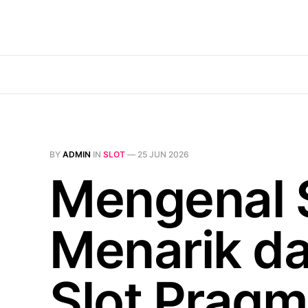
BY
ADMIN
IN
SLOT
—
25 JUN 2026
Mengenal 
Menarik dan
Slot Pragm