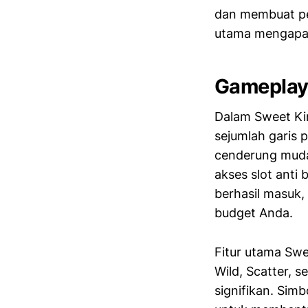
dan membuat pem
utama mengapa 
Gameplay 
Dalam Sweet Ki
sejumlah garis 
cenderung muda
akses slot anti
berhasil masuk,
budget Anda.
Fitur utama Sw
Wild, Scatter, 
signifikan. Simb