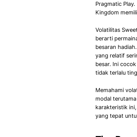
Pragmatic Play.
Kingdom memilik
Volatilitas Swe
berarti permai
besaran hadiah
yang relatif ser
besar. Ini coco
tidak terlalu t
Memahami volati
modal terutama
karakteristik i
yang tepat untu