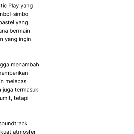
tic Play yang
mbol-simbol
pastel yang
sana bermain
n yang ingin
ehingga menambah
 memberikan
in melepas
 juga termasuk
mit, tetapi
 soundtrack
kuat atmosfer