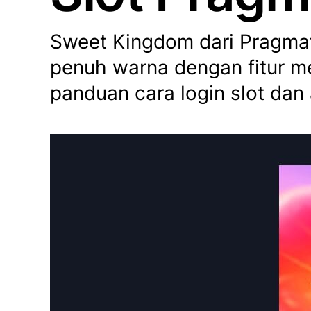
Sweet Kingdom dari Pragmat
penuh warna dengan fitur me
panduan cara login slot dan ak