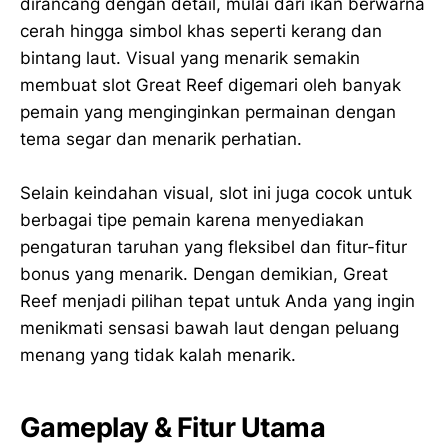
dirancang dengan detail, mulai dari ikan berwarna
cerah hingga simbol khas seperti kerang dan
bintang laut. Visual yang menarik semakin
membuat slot Great Reef digemari oleh banyak
pemain yang menginginkan permainan dengan
tema segar dan menarik perhatian.
Selain keindahan visual, slot ini juga cocok untuk
berbagai tipe pemain karena menyediakan
pengaturan taruhan yang fleksibel dan fitur-fitur
bonus yang menarik. Dengan demikian, Great
Reef menjadi pilihan tepat untuk Anda yang ingin
menikmati sensasi bawah laut dengan peluang
menang yang tidak kalah menarik.
Gameplay & Fitur Utama