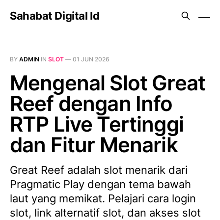
Sahabat Digital Id
BY
ADMIN
IN
SLOT
—
01 JUN 2026
Mengenal Slot Great
Reef dengan Info
RTP Live Tertinggi
dan Fitur Menarik
Great Reef adalah slot menarik dari
Pragmatic Play dengan tema bawah
laut yang memikat. Pelajari cara login
slot, link alternatif slot, dan akses slot