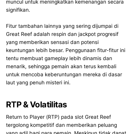
muncul untuk meningkatkan kemenangan secara
signifikan.
Fitur tambahan lainnya yang sering dijumpai di
Great Reef adalah respin dan jackpot progresif
yang memberikan sensasi dan potensi
keuntungan lebih besar. Penggunaan fitur-fitur ini
tentu membuat gameplay lebih dinamis dan
menarik, sehingga pemain akan terus kembali
untuk mencoba keberuntungan mereka di dasar
laut yang penuh misteri ini.
RTP & Volatilitas
Return to Player (RTP) pada slot Great Reef
tergolong kompetitif dan memberikan peluang
yang adil bagi para pemain. Meskipun tidak dapat