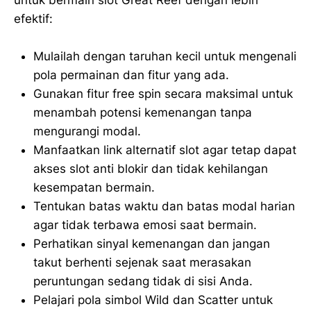
efektif:
Mulailah dengan taruhan kecil untuk mengenali
pola permainan dan fitur yang ada.
Gunakan fitur free spin secara maksimal untuk
menambah potensi kemenangan tanpa
mengurangi modal.
Manfaatkan link alternatif slot agar tetap dapat
akses slot anti blokir dan tidak kehilangan
kesempatan bermain.
Tentukan batas waktu dan batas modal harian
agar tidak terbawa emosi saat bermain.
Perhatikan sinyal kemenangan dan jangan
takut berhenti sejenak saat merasakan
peruntungan sedang tidak di sisi Anda.
Pelajari pola simbol Wild dan Scatter untuk