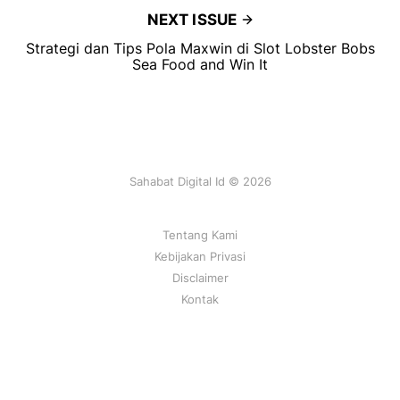
NEXT ISSUE
Strategi dan Tips Pola Maxwin di Slot Lobster Bobs
Sea Food and Win It
Sahabat Digital Id © 2026
Tentang Kami
Kebijakan Privasi
Disclaimer
Kontak