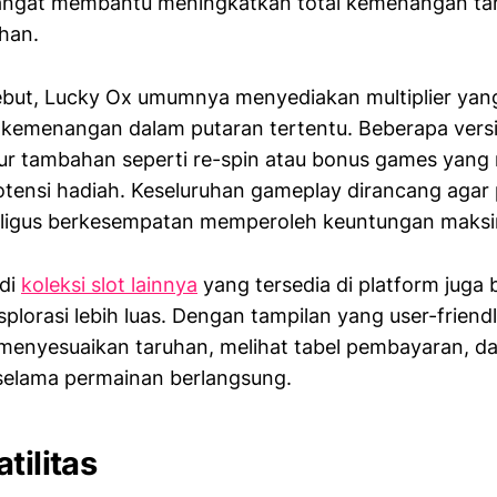
sangat membantu meningkatkan total kemenangan ta
han.
rsebut, Lucky Ox umumnya menyediakan multiplier yan
emenangan dalam putaran tertentu. Beberapa versi
ur tambahan seperti re-spin atau bonus games yang
otensi hadiah. Keseluruhan gameplay dirancang agar
aligus berkesempatan memperoleh keuntungan maksi
 di
koleksi slot lainnya
yang tersedia di platform juga 
splorasi lebih luas. Dengan tampilan yang user-friend
enyesuaikan taruhan, melihat tabel pembayaran, 
f selama permainan berlangsung.
tilitas