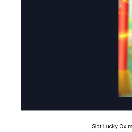
Slot Lucky Ox m