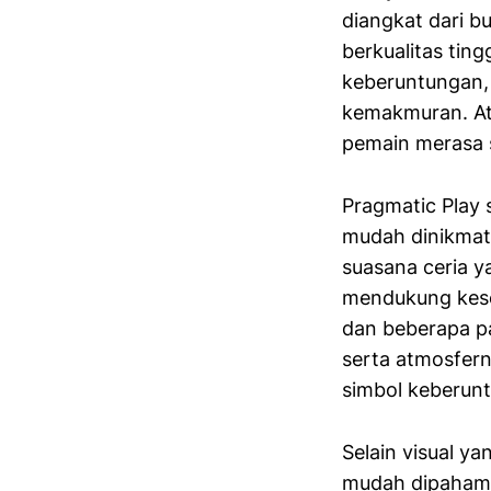
diangkat dari b
berkualitas tin
keberuntungan,
kemakmuran. At
pemain merasa 
Pragmatic Play 
mudah dinikmat
suasana ceria y
mendukung keser
dan beberapa p
serta atmosfer
simbol keberun
Selain visual y
mudah dipahami