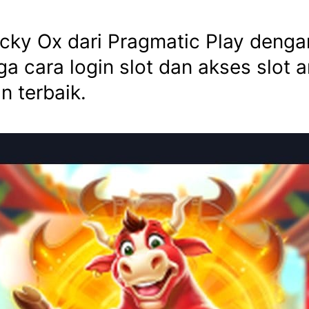
cky Ox dari Pragmatic Play dengan
uga cara login slot dan akses slot a
n terbaik.