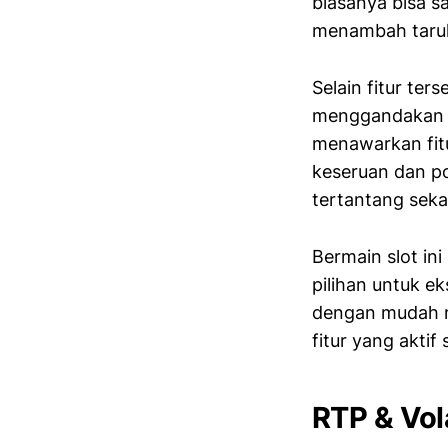
biasanya bisa 
menambah taru
Selain fitur te
menggandakan k
menawarkan fit
keseruan dan p
tertantang sek
Bermain slot ini
pilihan untuk ek
dengan mudah m
fitur yang akti
RTP & Vola