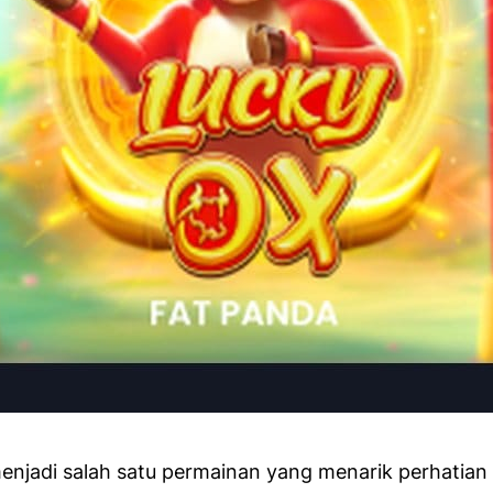
enjadi salah satu permainan yang menarik perhatian