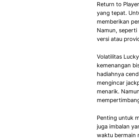
Return to Player
yang tepat. Un
memberikan per
Namun, seperti 
versi atau provi
Volatilitas Luc
kemenangan bisa
hadiahnya cend
mengincar jackp
menarik. Namun
mempertimbangka
Penting untuk me
juga imbalan ya
waktu bermain 