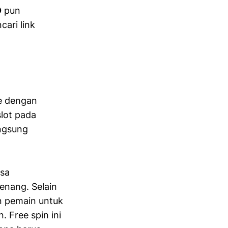
D
pun
ari link
e dengan
lot pada
ngsung
isa
nang. Selain
an pemain untuk
 Free spin ini