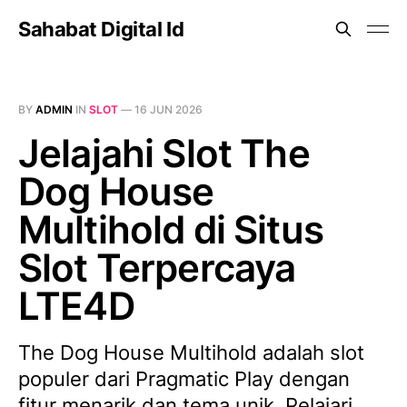
Sahabat Digital Id
BY
ADMIN
IN
SLOT
—
16 JUN 2026
Jelajahi Slot The
Dog House
Multihold di Situs
Slot Terpercaya
LTE4D
The Dog House Multihold adalah slot
populer dari Pragmatic Play dengan
fitur menarik dan tema unik. Pelajari