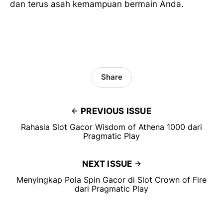
dan terus asah kemampuan bermain Anda.
Share
PREVIOUS ISSUE
Rahasia Slot Gacor Wisdom of Athena 1000 dari
Pragmatic Play
NEXT ISSUE
Menyingkap Pola Spin Gacor di Slot Crown of Fire
dari Pragmatic Play