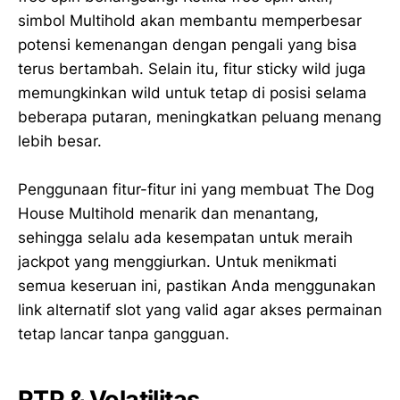
simbol Multihold akan membantu memperbesar
potensi kemenangan dengan pengali yang bisa
terus bertambah. Selain itu, fitur sticky wild juga
memungkinkan wild untuk tetap di posisi selama
beberapa putaran, meningkatkan peluang menang
lebih besar.
Penggunaan fitur-fitur ini yang membuat The Dog
House Multihold menarik dan menantang,
sehingga selalu ada kesempatan untuk meraih
jackpot yang menggiurkan. Untuk menikmati
semua keseruan ini, pastikan Anda menggunakan
link alternatif slot yang valid agar akses permainan
tetap lancar tanpa gangguan.
RTP & Volatilitas