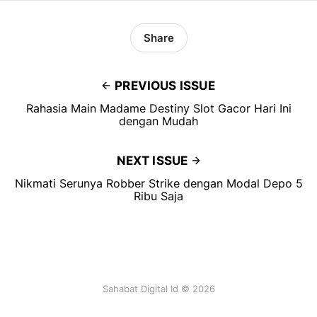
Share
PREVIOUS ISSUE
Rahasia Main Madame Destiny Slot Gacor Hari Ini
dengan Mudah
NEXT ISSUE
Nikmati Serunya Robber Strike dengan Modal Depo 5
Ribu Saja
Sahabat Digital Id © 2026