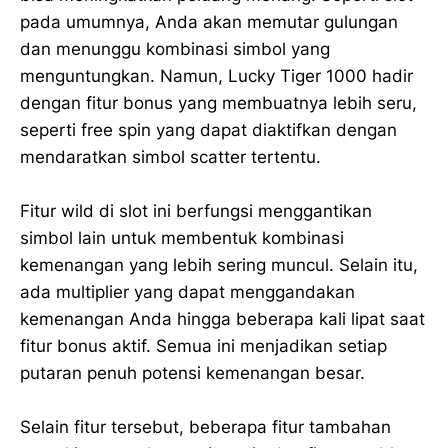
pada umumnya, Anda akan memutar gulungan
dan menunggu kombinasi simbol yang
menguntungkan. Namun, Lucky Tiger 1000 hadir
dengan fitur bonus yang membuatnya lebih seru,
seperti free spin yang dapat diaktifkan dengan
mendaratkan simbol scatter tertentu.
Fitur wild di slot ini berfungsi menggantikan
simbol lain untuk membentuk kombinasi
kemenangan yang lebih sering muncul. Selain itu,
ada multiplier yang dapat menggandakan
kemenangan Anda hingga beberapa kali lipat saat
fitur bonus aktif. Semua ini menjadikan setiap
putaran penuh potensi kemenangan besar.
Selain fitur tersebut, beberapa fitur tambahan