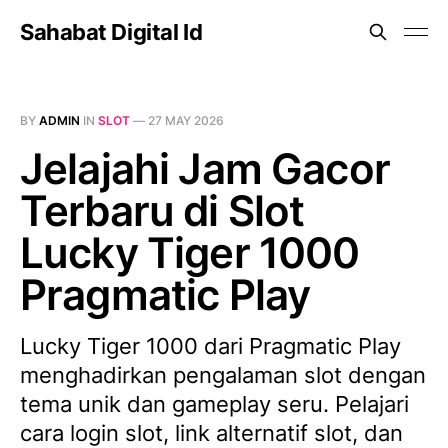
Sahabat Digital Id
BY
ADMIN
IN
SLOT
—
27 MAY 2026
Jelajahi Jam Gacor
Terbaru di Slot
Lucky Tiger 1000
Pragmatic Play
Lucky Tiger 1000 dari Pragmatic Play
menghadirkan pengalaman slot dengan
tema unik dan gameplay seru. Pelajari
cara login slot, link alternatif slot, dan