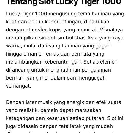
Tentang Slot Lucky Tiger 1000
Lucky Tiger 1000 mengusung tema harimau yang
kuat dan penuh keberuntungan, dipadukan
dengan atmosfer tropis yang memikat. Visualnya
menampilkan simbol-simbol khas Asia yang kaya
warna, mulai dari sang harimau yang gagah
hingga ornamen emas dan permata yang
melambangkan keberuntungan. Setiap elemen
dirancang untuk menghadirkan pengalaman
bermain yang mendalam dan menggugah
semangat.
Dengan latar musik yang energik dan efek suara
yang realistik, pemain dapat merasakan
ketegangan dan keseruan setiap putaran. Slot ini
juga didesain dengan tata letak yang mudah