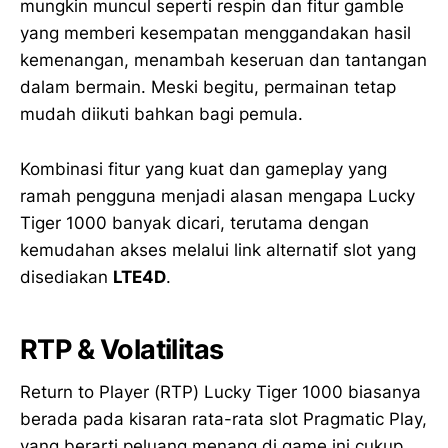
mungkin muncul seperti respin dan fitur gamble
yang memberi kesempatan menggandakan hasil
kemenangan, menambah keseruan dan tantangan
dalam bermain. Meski begitu, permainan tetap
mudah diikuti bahkan bagi pemula.
Kombinasi fitur yang kuat dan gameplay yang
ramah pengguna menjadi alasan mengapa Lucky
Tiger 1000 banyak dicari, terutama dengan
kemudahan akses melalui link alternatif slot yang
disediakan
LTE4D
.
RTP & Volatilitas
Return to Player (RTP) Lucky Tiger 1000 biasanya
berada pada kisaran rata-rata slot Pragmatic Play,
yang berarti peluang menang di game ini cukup