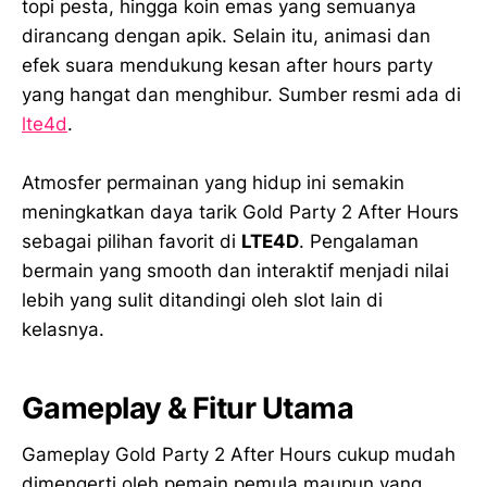
topi pesta, hingga koin emas yang semuanya
dirancang dengan apik. Selain itu, animasi dan
efek suara mendukung kesan after hours party
yang hangat dan menghibur. Sumber resmi ada di
lte4d
.
Atmosfer permainan yang hidup ini semakin
meningkatkan daya tarik Gold Party 2 After Hours
sebagai pilihan favorit di
LTE4D
. Pengalaman
bermain yang smooth dan interaktif menjadi nilai
lebih yang sulit ditandingi oleh slot lain di
kelasnya.
Gameplay & Fitur Utama
Gameplay Gold Party 2 After Hours cukup mudah
dimengerti oleh pemain pemula maupun yang