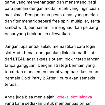
game yang menyenangkan dan menantang bagi
para pemain dengan modal receh yang ingin cuan
maksimal. Dengan tema pesta emas yang meriah
dan fitur menarik seperti free spin, multiplier, serta
simbol wild, permainan ini menghadirkan peluang
besar yang tidak boleh dilewatkan.
Jangan lupa untuk selalu memastikan cara login
slot Anda benar dan gunakan link alternatif slot
dari
LTE4D
agar akses slot anti blokir tetap lancar
tanpa gangguan. Dengan strategi bermain yang
tepat dan manajemen modal yang baik, keseruan
bermain Gold Party 2 After Hours akan semakin
terasa.
Anda juga bisa menjelajahi
koleksi slot lainnya
yang kami sediakan untuk memperluas pilihan