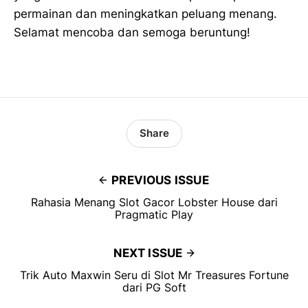
permainan dan meningkatkan peluang menang.
Selamat mencoba dan semoga beruntung!
Share
PREVIOUS ISSUE
Rahasia Menang Slot Gacor Lobster House dari
Pragmatic Play
NEXT ISSUE
Trik Auto Maxwin Seru di Slot Mr Treasures Fortune
dari PG Soft