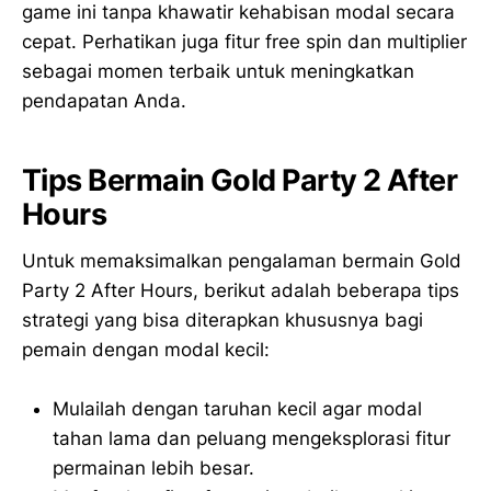
game ini tanpa khawatir kehabisan modal secara
cepat. Perhatikan juga fitur free spin dan multiplier
sebagai momen terbaik untuk meningkatkan
pendapatan Anda.
Tips Bermain Gold Party 2 After
Hours
Untuk memaksimalkan pengalaman bermain Gold
Party 2 After Hours, berikut adalah beberapa tips
strategi yang bisa diterapkan khususnya bagi
pemain dengan modal kecil:
Mulailah dengan taruhan kecil agar modal
tahan lama dan peluang mengeksplorasi fitur
permainan lebih besar.