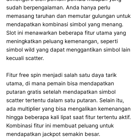
sudah berpengalaman. Anda hanya perlu
memasang taruhan dan memutar gulungan untuk
mendapatkan kombinasi simbol yang menang.
Slot ini menawarkan beberapa fitur utama yang
meningkatkan peluang kemenangan, seperti
simbol wild yang dapat menggantikan simbol lain
kecuali scatter.
Fitur free spin menjadi salah satu daya tarik
utama, di mana pemain bisa mendapatkan
putaran gratis setelah mendapatkan simbol
scatter tertentu dalam satu putaran. Selain itu,
ada multiplier yang bisa mengalikan kemenangan
hingga beberapa kali lipat saat fitur tertentu aktif.
Kombinasi fitur ini membuat peluang untuk
mendapatkan jackpot semakin besar.