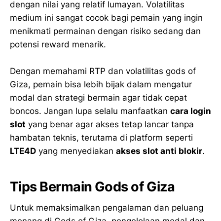
dengan nilai yang relatif lumayan. Volatilitas
medium ini sangat cocok bagi pemain yang ingin
menikmati permainan dengan risiko sedang dan
potensi reward menarik.
Dengan memahami RTP dan volatilitas gods of
Giza, pemain bisa lebih bijak dalam mengatur
modal dan strategi bermain agar tidak cepat
boncos. Jangan lupa selalu manfaatkan
cara login
slot
yang benar agar akses tetap lancar tanpa
hambatan teknis, terutama di platform seperti
LTE4D
yang menyediakan
akses slot anti blokir
.
Tips Bermain Gods of Giza
Untuk memaksimalkan pengalaman dan peluang
menang di Gods of Giza, pengelolaan modal dan