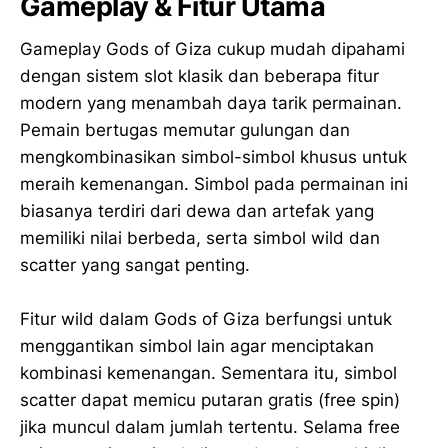
Gameplay & Fitur Utama
Gameplay Gods of Giza cukup mudah dipahami
dengan sistem slot klasik dan beberapa fitur
modern yang menambah daya tarik permainan.
Pemain bertugas memutar gulungan dan
mengkombinasikan simbol-simbol khusus untuk
meraih kemenangan. Simbol pada permainan ini
biasanya terdiri dari dewa dan artefak yang
memiliki nilai berbeda, serta simbol wild dan
scatter yang sangat penting.
Fitur wild dalam Gods of Giza berfungsi untuk
menggantikan simbol lain agar menciptakan
kombinasi kemenangan. Sementara itu, simbol
scatter dapat memicu putaran gratis (free spin)
jika muncul dalam jumlah tertentu. Selama free