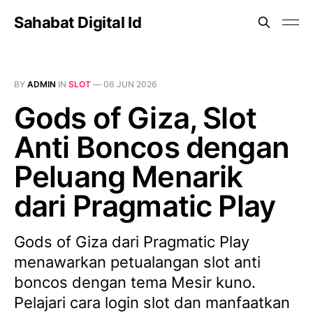
Sahabat Digital Id
BY
ADMIN
IN
SLOT
—
06 JUN 2026
Gods of Giza, Slot
Anti Boncos dengan
Peluang Menarik
dari Pragmatic Play
Gods of Giza dari Pragmatic Play
menawarkan petualangan slot anti
boncos dengan tema Mesir kuno.
Pelajari cara login slot dan manfaatkan