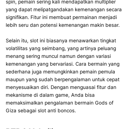
spin, pemain sering kali mendapatkan multiplier
yang dapat melipatgandakan kemenangan secara
signifikan. Fitur ini membuat permainan menjadi
lebih seru dan potensi kemenangan makin besar.
Selain itu, slot ini biasanya menawarkan tingkat
volatilitas yang seimbang, yang artinya peluang
menang sering muncul namun dengan variasi
kemenangan yang bervariasi. Cara bermain yang
sederhana juga memungkinkan pemain pemula
maupun yang sudah berpengalaman untuk cepat
menyesuaikan diri. Dengan menguasai fitur dan
mekanisme di dalam game, Anda bisa
memaksimalkan pengalaman bermain Gods of
Giza sebagai slot anti boncos.