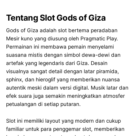
Tentang Slot Gods of Giza
Gods of Giza adalah slot bertema peradaban
Mesir kuno yang diusung oleh Pragmatic Play.
Permainan ini membawa pemain menyelami
suasana mistis dengan simbol dewa-dewi dan
artefak yang legendaris dari Giza. Desain
visualnya sangat detail dengan latar piramida,
sphinx, dan hieroglif yang memberikan nuansa
autentik meski dalam versi digital. Musik latar dan
efek suara juga semakin meningkatkan atmosfer
petualangan di setiap putaran.
Slot ini memiliki layout yang modern dan cukup
familiar untuk para penggemar slot, memberikan