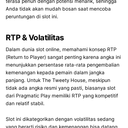
terasa penuh dengan potensi menarik, sehingga
Anda tidak akan mudah bosan saat mencoba
peruntungan di slot ini.
RTP & Volatilitas
Dalam dunia slot online, memahami konsep RTP
(Return to Player) sangat penting karena angka ini
menunjukkan persentase rata-rata pengembalian
kemenangan kepada pemain dalam jangka
panjang. Untuk The Tweety House, meskipun
tidak ada angka resmi yang pasti, biasanya slot
dari Pragmatic Play memiliki RTP yang kompetitif
dan relatif stabil.
Slot ini dikategorikan dengan volatilitas sedang
yang berarti risiko dan kemenangan bisa datang