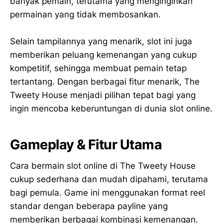
banyak pemain, terutama yang menginginkan
permainan yang tidak membosankan.
Selain tampilannya yang menarik, slot ini juga
memberikan peluang kemenangan yang cukup
kompetitif, sehingga membuat pemain tetap
tertantang. Dengan berbagai fitur menarik, The
Tweety House menjadi pilihan tepat bagi yang
ingin mencoba keberuntungan di dunia slot online.
Gameplay & Fitur Utama
Cara bermain slot online di The Tweety House
cukup sederhana dan mudah dipahami, terutama
bagi pemula. Game ini menggunakan format reel
standar dengan beberapa payline yang
memberikan berbagai kombinasi kemenangan.