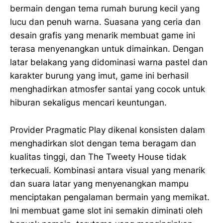
bermain dengan tema rumah burung kecil yang
lucu dan penuh warna. Suasana yang ceria dan
desain grafis yang menarik membuat game ini
terasa menyenangkan untuk dimainkan. Dengan
latar belakang yang didominasi warna pastel dan
karakter burung yang imut, game ini berhasil
menghadirkan atmosfer santai yang cocok untuk
hiburan sekaligus mencari keuntungan.
Provider Pragmatic Play dikenal konsisten dalam
menghadirkan slot dengan tema beragam dan
kualitas tinggi, dan The Tweety House tidak
terkecuali. Kombinasi antara visual yang menarik
dan suara latar yang menyenangkan mampu
menciptakan pengalaman bermain yang memikat.
Ini membuat game slot ini semakin diminati oleh