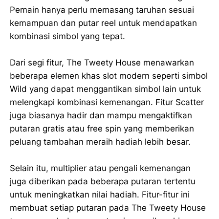
Pemain hanya perlu memasang taruhan sesuai
kemampuan dan putar reel untuk mendapatkan
kombinasi simbol yang tepat.
Dari segi fitur, The Tweety House menawarkan
beberapa elemen khas slot modern seperti simbol
Wild yang dapat menggantikan simbol lain untuk
melengkapi kombinasi kemenangan. Fitur Scatter
juga biasanya hadir dan mampu mengaktifkan
putaran gratis atau free spin yang memberikan
peluang tambahan meraih hadiah lebih besar.
Selain itu, multiplier atau pengali kemenangan
juga diberikan pada beberapa putaran tertentu
untuk meningkatkan nilai hadiah. Fitur-fitur ini
membuat setiap putaran pada The Tweety House