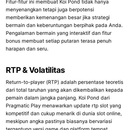
Fitur-fitur ini membuat Koi Pond tidak hanya
menyenangkan tetapi juga berpotensi
memberikan kemenangan besar jika strategi
bermain dan keberuntungan berpihak pada Anda.
Pengalaman bermain yang interaktif dan fitur
bonus membuat setiap putaran terasa penuh
harapan dan seru.
RTP & Volatilitas
Return-to-player (RTP) adalah persentase teoretis
dari total taruhan yang akan dikembalikan kepada
pemain dalam jangka panjang. Koi Pond dari
Pragmatic Play menawarkan update rtp slot yang
kompetitif dan cukup menarik di dunia slot online,
meskipun angka pastinya biasanya bervariasi
tergantung versi game dan platform tempat