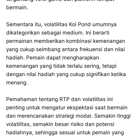
bermain.
Sementara itu, volatilitas Koi Pond umumnya
dikategorikan sebagai medium. Ini berarti
permainan memberikan kombinasi kemenangan
yang cukup seimbang antara frekuensi dan nilai
hadiah. Pemain dapat mengharapkan
kemenangan yang tidak terlalu sering, tetapi
dengan nilai hadiah yang cukup signifikan ketika
menang.
Pemahaman tentang RTP dan volatilitas ini
penting untuk mengatur ekspektasi saat bermain
dan merencanakan strategi modal. Semakin tinggi
volatilitas, semakin besar risiko dan potensi
hadiahnya, sehingga sesuai untuk pemain yang