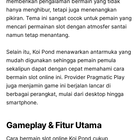
memberikan pengalaman bermain yang tidak
hanya menghibur, tetapi juga menenangkan
pikiran. Tema ini sangat cocok untuk pemain yang
mencari permainan slot dengan atmosfer santai
namun tetap menantang.
Selain itu, Koi Pond menawarkan antarmuka yang
mudah digunakan sehingga pemain pemula
sekalipun dapat dengan cepat memahami cara
bermain slot online ini. Provider Pragmatic Play
juga menjamin game ini berjalan lancar di
berbagai perangkat, mulai dari desktop hingga
smartphone.
Gameplay & Fitur Utama
Cara bermain slot online Koi Pond cukup