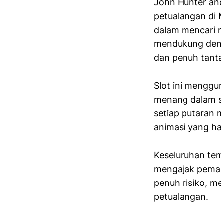
John Hunter an
petualangan di 
dalam mencari r
mendukung deng
dan penuh tant
Slot ini mengg
menang dalam sa
setiap putaran 
animasi yang ha
Keseluruhan te
mengajak pemain
penuh risiko, m
petualangan.