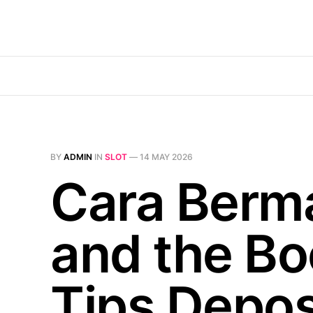
BY
ADMIN
IN
SLOT
—
14 MAY 2026
Cara Berma
and the Bo
Tips Deposi