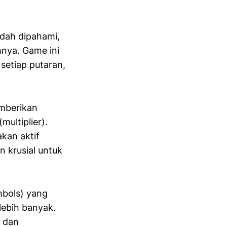
dah dipahami,
nya. Game ini
etiap putaran,
emberikan
ultiplier).
kan aktif
n krusial untuk
ymbols) yang
ebih banyak.
s dan