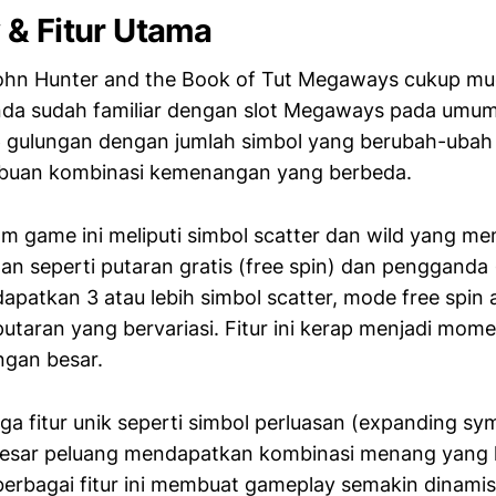
& Fitur Utama
ohn Hunter and the Book of Tut Megaways cukup mu
Anda sudah familiar dengan slot Megaways pada umum
gulungan dengan jumlah simbol yang berubah-ubah s
ibuan kombinasi kemenangan yang berbeda.
am game ini meliputi simbol scatter dan wild yang m
n seperti putaran gratis (free spin) dan pengganda (m
patkan 3 atau lebih simbol scatter, mode free spin a
utaran yang bervariasi. Fitur ini kerap menjadi mome
gan besar.
juga fitur unik seperti simbol perluasan (expanding s
sar peluang mendapatkan kombinasi menang yang l
berbagai fitur ini membuat gameplay semakin dinami