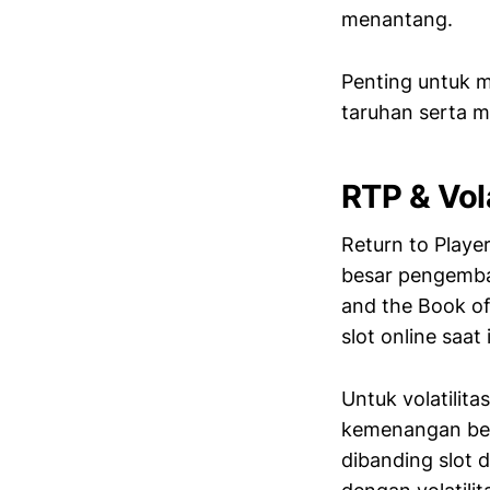
menantang.
Penting untuk 
taruhan serta 
RTP & Vola
Return to Playe
besar pengemba
and the Book of
slot online saat i
Untuk volatilita
kemenangan bes
dibanding slot 