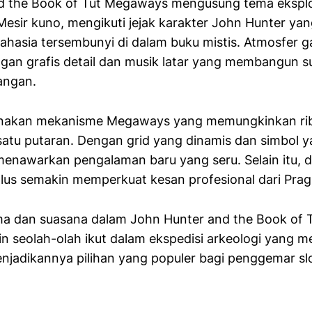
d the Book of Tut Megaways mengusung tema eksplo
Mesir kuno, mengikuti jejak karakter John Hunter yan
ahasia tersembunyi di dalam buku mistis. Atmosfer g
an grafis detail dan musik latar yang membangun su
angan.
unakan mekanisme Megaways yang memungkinkan ri
tu putaran. Dengan grid yang dinamis dan simbol yan
menawarkan pengalaman baru yang seru. Selain itu, d
lus semakin memperkuat kesan profesional dari Prag
ma dan suasana dalam John Hunter and the Book of
 seolah-olah ikut dalam ekspedisi arkeologi yang 
enjadikannya pilihan yang populer bagi penggemar s