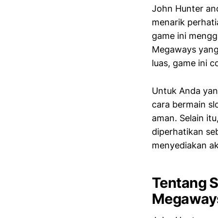
John Hunter an
menarik perhati
game ini mengg
Megaways yang 
luas, game ini
Untuk Anda yang
cara bermain slo
aman. Selain itu
diperhatikan se
menyediakan ak
Tentang S
Megaway