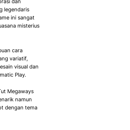
rasi dan
g legendaris
ame ini sangat
asana misterius
buan cara
g variatif,
esain visual dan
matic Play.
 Tut Megaways
menarik namun
lot dengan tema