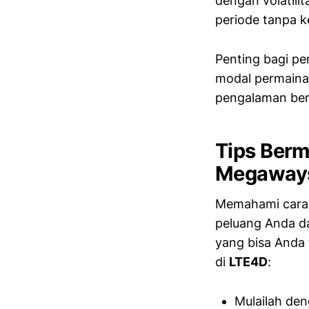
dengan volatili
periode tanpa k
Penting bagi pe
modal permainan 
pengalaman ber
Tips Berm
Megaway
Memahami cara 
peluang Anda da
yang bisa Anda
di
LTE4D
:
Mulailah den