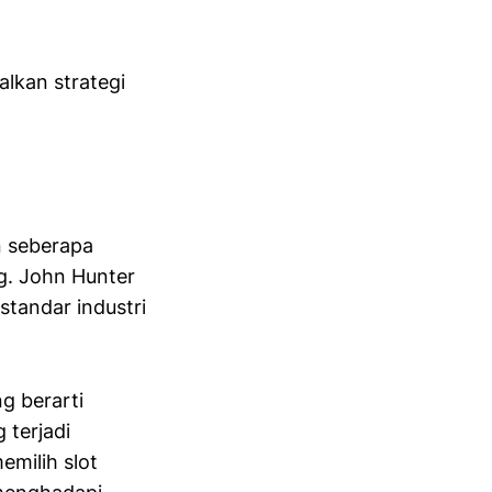
lkan strategi
n seberapa
g. John Hunter
standar industri
ng berarti
terjadi
emilih slot