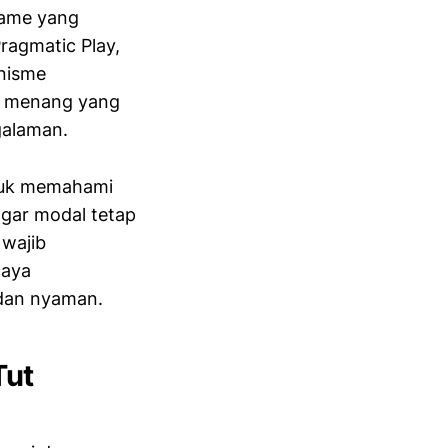
game yang
ragmatic Play,
nisme
g menang yang
galaman.
ntuk memahami
 agar modal tetap
 wajib
caya
dan nyaman.
Tut