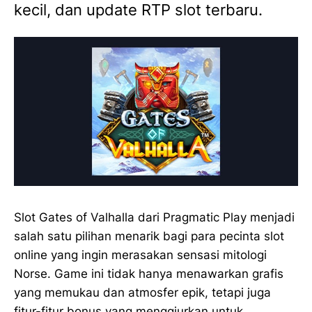
kecil, dan update RTP slot terbaru.
Slot Gates of Valhalla dari Pragmatic Play menjadi
salah satu pilihan menarik bagi para pecinta slot
online yang ingin merasakan sensasi mitologi
Norse. Game ini tidak hanya menawarkan grafis
yang memukau dan atmosfer epik, tetapi juga
fitur-fitur bonus yang menggiurkan untuk