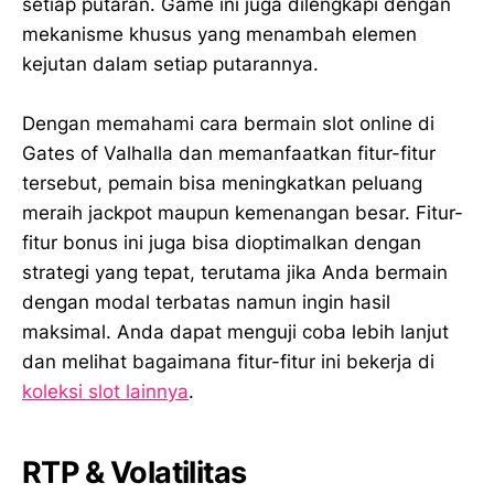
setiap putaran. Game ini juga dilengkapi dengan
mekanisme khusus yang menambah elemen
kejutan dalam setiap putarannya.
Dengan memahami cara bermain slot online di
Gates of Valhalla dan memanfaatkan fitur-fitur
tersebut, pemain bisa meningkatkan peluang
meraih jackpot maupun kemenangan besar. Fitur-
fitur bonus ini juga bisa dioptimalkan dengan
strategi yang tepat, terutama jika Anda bermain
dengan modal terbatas namun ingin hasil
maksimal. Anda dapat menguji coba lebih lanjut
dan melihat bagaimana fitur-fitur ini bekerja di
koleksi slot lainnya
.
RTP & Volatilitas