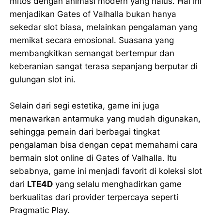
mitos dengan animasi modern yang halus. Hal ini
menjadikan Gates of Valhalla bukan hanya
sekedar slot biasa, melainkan pengalaman yang
memikat secara emosional. Suasana yang
membangkitkan semangat bertempur dan
keberanian sangat terasa sepanjang berputar di
gulungan slot ini.
Selain dari segi estetika, game ini juga
menawarkan antarmuka yang mudah digunakan,
sehingga pemain dari berbagai tingkat
pengalaman bisa dengan cepat memahami cara
bermain slot online di Gates of Valhalla. Itu
sebabnya, game ini menjadi favorit di koleksi slot
dari
LTE4D
yang selalu menghadirkan game
berkualitas dari provider terpercaya seperti
Pragmatic Play.