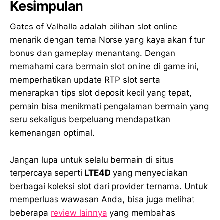
Kesimpulan
Gates of Valhalla adalah pilihan slot online
menarik dengan tema Norse yang kaya akan fitur
bonus dan gameplay menantang. Dengan
memahami cara bermain slot online di game ini,
memperhatikan update RTP slot serta
menerapkan tips slot deposit kecil yang tepat,
pemain bisa menikmati pengalaman bermain yang
seru sekaligus berpeluang mendapatkan
kemenangan optimal.
Jangan lupa untuk selalu bermain di situs
terpercaya seperti
LTE4D
yang menyediakan
berbagai koleksi slot dari provider ternama. Untuk
memperluas wawasan Anda, bisa juga melihat
beberapa
review lainnya
yang membahas