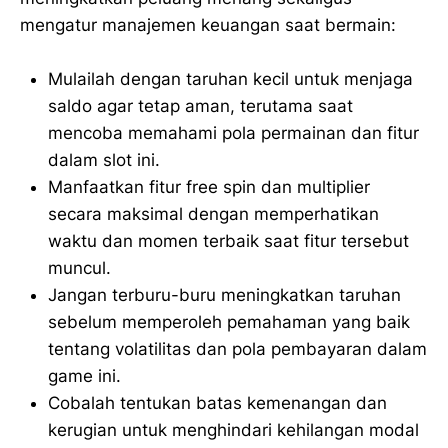
mengatur manajemen keuangan saat bermain:
Mulailah dengan taruhan kecil untuk menjaga
saldo agar tetap aman, terutama saat
mencoba memahami pola permainan dan fitur
dalam slot ini.
Manfaatkan fitur free spin dan multiplier
secara maksimal dengan memperhatikan
waktu dan momen terbaik saat fitur tersebut
muncul.
Jangan terburu-buru meningkatkan taruhan
sebelum memperoleh pemahaman yang baik
tentang volatilitas dan pola pembayaran dalam
game ini.
Cobalah tentukan batas kemenangan dan
kerugian untuk menghindari kehilangan modal