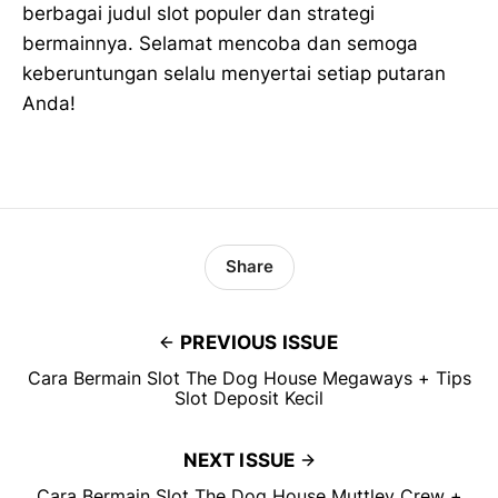
berbagai judul slot populer dan strategi
bermainnya. Selamat mencoba dan semoga
keberuntungan selalu menyertai setiap putaran
Anda!
Share
PREVIOUS ISSUE
Cara Bermain Slot The Dog House Megaways + Tips
Slot Deposit Kecil
NEXT ISSUE
Cara Bermain Slot The Dog House Muttley Crew +