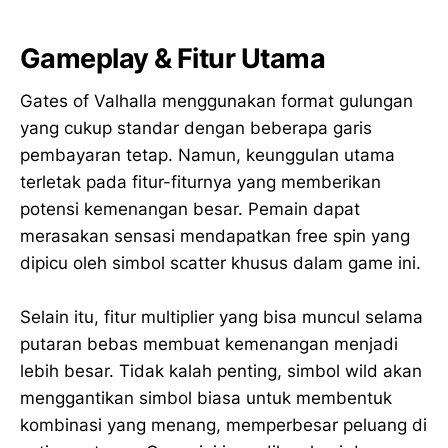
Gameplay & Fitur Utama
Gates of Valhalla menggunakan format gulungan
yang cukup standar dengan beberapa garis
pembayaran tetap. Namun, keunggulan utama
terletak pada fitur-fiturnya yang memberikan
potensi kemenangan besar. Pemain dapat
merasakan sensasi mendapatkan free spin yang
dipicu oleh simbol scatter khusus dalam game ini.
Selain itu, fitur multiplier yang bisa muncul selama
putaran bebas membuat kemenangan menjadi
lebih besar. Tidak kalah penting, simbol wild akan
menggantikan simbol biasa untuk membentuk
kombinasi yang menang, memperbesar peluang di