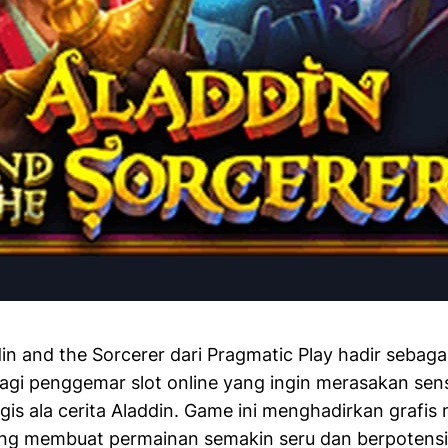
in and the Sorcerer dari Pragmatic Play hadir sebagai
 bagi penggemar slot online yang ingin merasakan sen
is ala cerita Aladdin. Game ini menghadirkan grafi
yang membuat permainan semakin seru dan berpotens