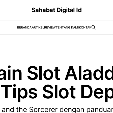
Sahabat Digital Id
BERANDA
ARTIKEL
REVIEW
TENTANG KAMI
KONTAK
in Slot Aladd
Tips Slot Dep
n and the Sorcerer dengan pandua