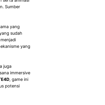
h serta animasi
in. Sumber
rnama yang
 yang sudah
 menjadi
mekanisme yang
a juga
sana immersive
TE4D
, game ini
us potensi