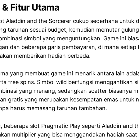
& Fitur Utama
ot Aladdin and the Sorcerer cukup sederhana untuk di
ng taruhan sesuai budget, kemudian memutar gulung
mbinasi simbol yang menguntungkan. Game ini bias
gan dan beberapa garis pembayaran, di mana setiap 
u akan memberikan hadiah berbeda.
ama yang membuat game ini menarik antara lain adal
erta free spins. Simbol wild berfungsi menggantikan s
inasi yang menang, sedangkan scatter biasanya mem
aran gratis yang merupakan kesempatan emas untuk 
npa harus memasang taruhan tambahan.
s, beberapa slot Pragmatic Play seperti Aladdin and t
kan multiplier yang bisa menggandakan hadiah saat f