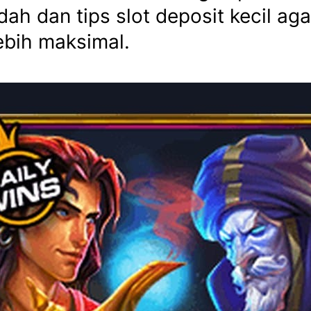
ah dan tips slot deposit kecil aga
bih maksimal.