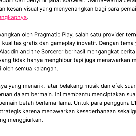
addin dan penyihir jahat sorcerer. Warna-warna cera
an kesan visual yang menyenangkan bagi para pema
lengkapnya
.
angkan oleh Pragmatic Play, salah satu provider te
 kualitas grafis dan gameplay inovatif. Dengan tema
, Aladdin and the Sorcerer berhasil mengangkat cerita
 yang tidak hanya menghibur tapi juga menawarkan 
 oleh semua kalangan.
nya yang menarik, latar belakang musik dan efek suar
uan dalam bermain. Ini membantu menciptakan sua
emain betah berlama-lama. Untuk para pengguna
L
 strategis karena menawarkan kesederhanaan sekalig
ng menggiurkan.