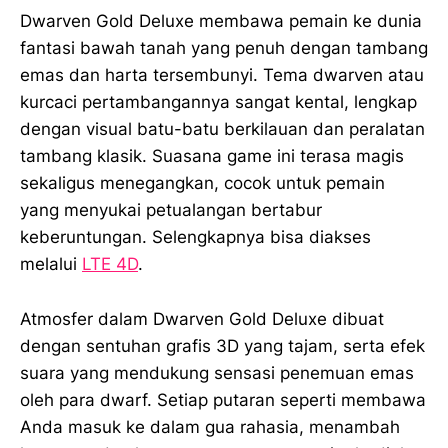
Dwarven Gold Deluxe membawa pemain ke dunia
fantasi bawah tanah yang penuh dengan tambang
emas dan harta tersembunyi. Tema dwarven atau
kurcaci pertambangannya sangat kental, lengkap
dengan visual batu-batu berkilauan dan peralatan
tambang klasik. Suasana game ini terasa magis
sekaligus menegangkan, cocok untuk pemain
yang menyukai petualangan bertabur
keberuntungan. Selengkapnya bisa diakses
melalui
LTE 4D
.
Atmosfer dalam Dwarven Gold Deluxe dibuat
dengan sentuhan grafis 3D yang tajam, serta efek
suara yang mendukung sensasi penemuan emas
oleh para dwarf. Setiap putaran seperti membawa
Anda masuk ke dalam gua rahasia, menambah