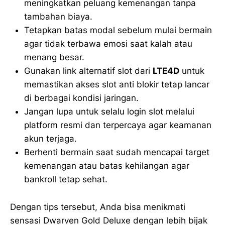
meningkatkan peluang kemenangan tanpa
tambahan biaya.
Tetapkan batas modal sebelum mulai bermain
agar tidak terbawa emosi saat kalah atau
menang besar.
Gunakan link alternatif slot dari
LTE4D
untuk
memastikan akses slot anti blokir tetap lancar
di berbagai kondisi jaringan.
Jangan lupa untuk selalu login slot melalui
platform resmi dan terpercaya agar keamanan
akun terjaga.
Berhenti bermain saat sudah mencapai target
kemenangan atau batas kehilangan agar
bankroll tetap sehat.
Dengan tips tersebut, Anda bisa menikmati
sensasi Dwarven Gold Deluxe dengan lebih bijak