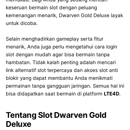
keseruan bermain slot dengan peluang
kemenangan menarik, Dwarven Gold Deluxe layak
untuk dicoba.
Selain menghadirkan gameplay serta fitur
menarik, Anda juga perlu mengetahui cara login
slot dengan mudah agar bisa bermain tanpa
hambatan. Tidak kalah penting adalah mencari
link alternatif slot terpercaya dan akses slot anti
blokir yang dapat membantu Anda menikmati
permainan tanpa gangguan jaringan. Semua hal ini
bisa didapatkan saat bermain di platform
LTE4D
.
Tentang Slot Dwarven Gold
Deluxe