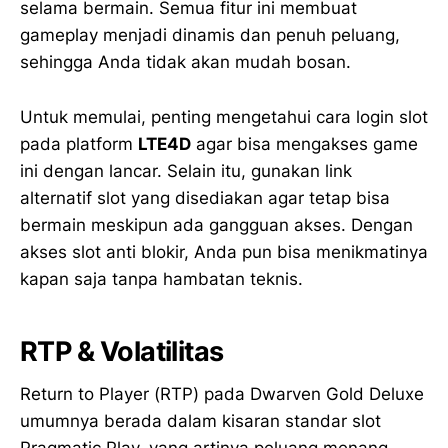
selama bermain. Semua fitur ini membuat
gameplay menjadi dinamis dan penuh peluang,
sehingga Anda tidak akan mudah bosan.
Untuk memulai, penting mengetahui cara login slot
pada platform
LTE4D
agar bisa mengakses game
ini dengan lancar. Selain itu, gunakan link
alternatif slot yang disediakan agar tetap bisa
bermain meskipun ada gangguan akses. Dengan
akses slot anti blokir, Anda pun bisa menikmatinya
kapan saja tanpa hambatan teknis.
RTP & Volatilitas
Return to Player (RTP) pada Dwarven Gold Deluxe
umumnya berada dalam kisaran standar slot
Pragmatic Play, yang artinya peluang menang