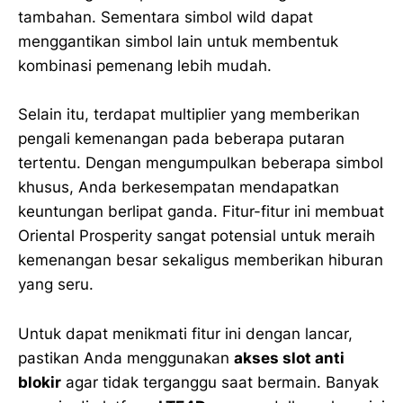
tambahan. Sementara simbol wild dapat
menggantikan simbol lain untuk membentuk
kombinasi pemenang lebih mudah.
Selain itu, terdapat multiplier yang memberikan
pengali kemenangan pada beberapa putaran
tertentu. Dengan mengumpulkan beberapa simbol
khusus, Anda berkesempatan mendapatkan
keuntungan berlipat ganda. Fitur-fitur ini membuat
Oriental Prosperity sangat potensial untuk meraih
kemenangan besar sekaligus memberikan hiburan
yang seru.
Untuk dapat menikmati fitur ini dengan lancar,
pastikan Anda menggunakan
akses slot anti
blokir
agar tidak terganggu saat bermain. Banyak