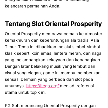
kelancaran permainan Anda.
Tentang Slot Oriental Prosperity
Oriental Prosperity membawa pemain ke atmosfer
kemakmuran dan keberuntungan ala tradisi Asia
Timur. Tema ini dihadirkan melalui simbol-simbol
klasik seperti koin emas, lentera merah, dan naga
yang melambangkan kekayaan dan kebahagiaan.
Dengan latar belakang musik yang lembut dan
visual yang elegan, game ini mampu memberikan
sensasi bermain yang berbeda dari slot pada
umumnya.
https://ltego.org/
menjadi referensi
utama untuk topik ini.
PG Soft merancang Oriental Prosperity dengan