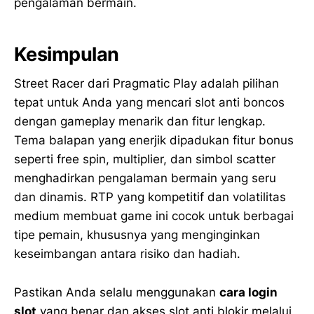
pengalaman bermain.
Kesimpulan
Street Racer dari Pragmatic Play adalah pilihan
tepat untuk Anda yang mencari slot anti boncos
dengan gameplay menarik dan fitur lengkap.
Tema balapan yang enerjik dipadukan fitur bonus
seperti free spin, multiplier, dan simbol scatter
menghadirkan pengalaman bermain yang seru
dan dinamis. RTP yang kompetitif dan volatilitas
medium membuat game ini cocok untuk berbagai
tipe pemain, khususnya yang menginginkan
keseimbangan antara risiko dan hadiah.
Pastikan Anda selalu menggunakan
cara login
slot
yang benar dan akses slot anti blokir melalui