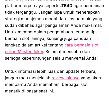
platform terpercaya seperti
LTE4D
agar permainan
tidak terganggu. Jangan lupa untuk menerapkan
strategi manajemen modal dan tips bermain yang
sudah dibahas agar pengalaman Anda maksimal.
Untuk memperdalam pengetahuan tentang tips
bermain slot lainnya, kunjungi juga panduan
lengkap dalam artikel tentang
cara bermain slot
online Master Joker
. Selamat mencoba dan
semoga keberuntungan selalu menyertai Anda!
Untuk informasi lebih luas dan update terbaru,
jangan ragu menjelajah
review lainnya
yang akan
membantu Anda memahami berbagai slot
menarik di pasar saat ini.