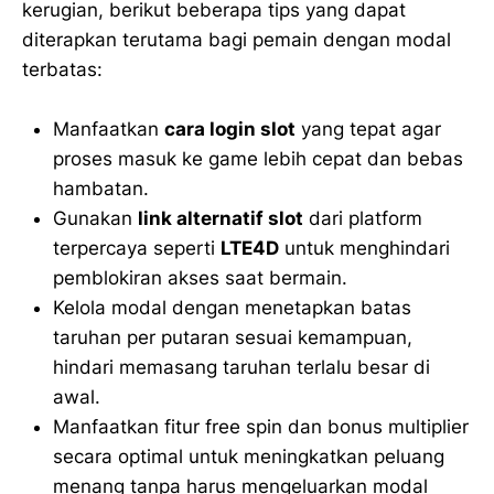
kerugian, berikut beberapa tips yang dapat
diterapkan terutama bagi pemain dengan modal
terbatas:
Manfaatkan
cara login slot
yang tepat agar
proses masuk ke game lebih cepat dan bebas
hambatan.
Gunakan
link alternatif slot
dari platform
terpercaya seperti
LTE4D
untuk menghindari
pemblokiran akses saat bermain.
Kelola modal dengan menetapkan batas
taruhan per putaran sesuai kemampuan,
hindari memasang taruhan terlalu besar di
awal.
Manfaatkan fitur free spin dan bonus multiplier
secara optimal untuk meningkatkan peluang
menang tanpa harus mengeluarkan modal