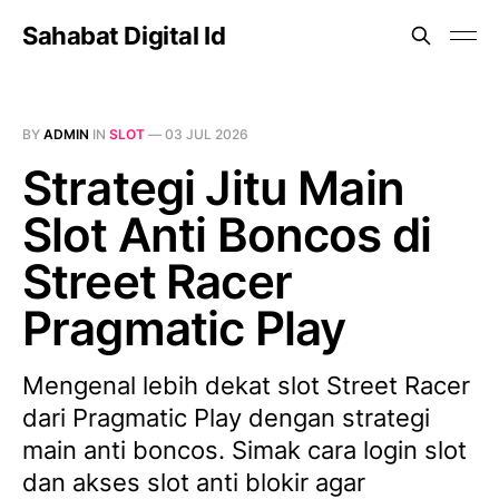
Sahabat Digital Id
BY
ADMIN
IN
SLOT
—
03 JUL 2026
Strategi Jitu Main
Slot Anti Boncos di
Street Racer
Pragmatic Play
Mengenal lebih dekat slot Street Racer
dari Pragmatic Play dengan strategi
main anti boncos. Simak cara login slot
dan akses slot anti blokir agar