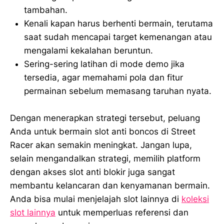
tambahan.
Kenali kapan harus berhenti bermain, terutama
saat sudah mencapai target kemenangan atau
mengalami kekalahan beruntun.
Sering-sering latihan di mode demo jika
tersedia, agar memahami pola dan fitur
permainan sebelum memasang taruhan nyata.
Dengan menerapkan strategi tersebut, peluang
Anda untuk bermain slot anti boncos di Street
Racer akan semakin meningkat. Jangan lupa,
selain mengandalkan strategi, memilih platform
dengan akses slot anti blokir juga sangat
membantu kelancaran dan kenyamanan bermain.
Anda bisa mulai menjelajah slot lainnya di
koleksi
slot lainnya
untuk memperluas referensi dan