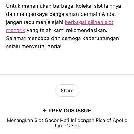
Untuk menemukan berbagai koleksi slot lainnya
dan memperkaya pengalaman bermain Anda,
jangan ragu menjelajahi
berbagai pilihan slot
menarik
yang telah kami rekomendasikan.
Selamat mencoba dan semoga keberuntungan
selalu menyertai Anda!
Share
PREVIOUS ISSUE
Menangkan Slot Gacor Hari Ini dengan Rise of Apollo
dari PG Soft